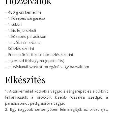
Hozzávalók
– 400 g csirkemellfilé
– 1 közepes sárgarépa
– 1 cukkini
– 1 kis fej brokkoli
– 1 közepes paradicsom
– 1 evőkanál olívaolaj
– Só ízlés szerint
– Frissen őrölt fekete bors ízlés szerint
– 1 gerezd fokhagyma (opcionális)
– 1 teáskanál szárított oregánó vagy bazsalikom
Elkészítés
1. A csirkemellet kockákra vágjuk, a sárgarépát és a cukkinit
felkarikázzuk, a brokkolit kisebb rózsákra szedjük, a
paradicsomot pedig apróra vágjuk.
2. Egy nagyobb serpenyőben felmelegítjük az olívaolajat,