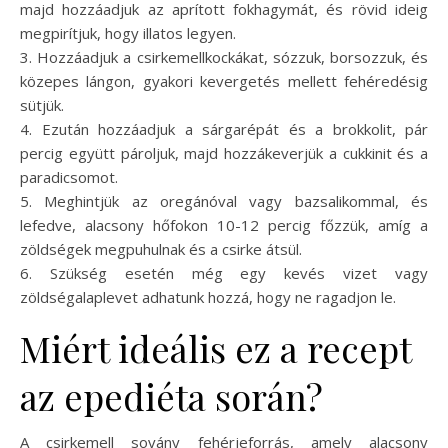
majd hozzáadjuk az aprított fokhagymát, és rövid ideig
megpirítjuk, hogy illatos legyen.
3. Hozzáadjuk a csirkemellkockákat, sózzuk, borsozzuk, és
közepes lángon, gyakori kevergetés mellett fehéredésig
sütjük.
4. Ezután hozzáadjuk a sárgarépát és a brokkolit, pár
percig együtt pároljuk, majd hozzákeverjük a cukkinit és a
paradicsomot.
5. Meghintjük az oregánóval vagy bazsalikommal, és
lefedve, alacsony hőfokon 10-12 percig főzzük, amíg a
zöldségek megpuhulnak és a csirke átsül.
6. Szükség esetén még egy kevés vizet vagy
zöldségalaplevet adhatunk hozzá, hogy ne ragadjon le.
Miért ideális ez a recept
az epediéta során?
A csirkemell sovány fehérjeforrás, amely alacsony