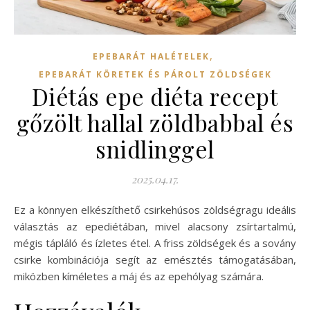
,
EPEBARÁT HALÉTELEK
EPEBARÁT KÖRETEK ÉS PÁROLT ZÖLDSÉGEK
Diétás epe diéta recept
gőzölt hallal zöldbabbal és
snidlinggel
2025.04.17.
Ez a könnyen elkészíthető csirkehúsos zöldségragu ideális
választás az epediétában, mivel alacsony zsírtartalmú,
mégis tápláló és ízletes étel. A friss zöldségek és a sovány
csirke kombinációja segít az emésztés támogatásában,
miközben kíméletes a máj és az epehólyag számára.