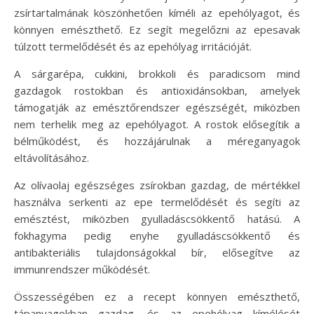
zsírtartalmának köszönhetően kíméli az epehólyagot, és
könnyen emészthető. Ez segít megelőzni az epesavak
túlzott termelődését és az epehólyag irritációját.
A sárgarépa, cukkini, brokkoli és paradicsom mind
gazdagok rostokban és antioxidánsokban, amelyek
támogatják az emésztőrendszer egészségét, miközben
nem terhelik meg az epehólyagot. A rostok elősegítik a
bélműködést, és hozzájárulnak a méreganyagok
eltávolításához.
Az olívaolaj egészséges zsírokban gazdag, de mértékkel
használva serkenti az epe termelődését és segíti az
emésztést, miközben gyulladáscsökkentő hatású. A
fokhagyma pedig enyhe gyulladáscsökkentő és
antibakteriális tulajdonságokkal bír, elősegítve az
immunrendszer működését.
Összességében ez a recept könnyen emészthető,
tápanyagokban gazdag, és az epehólyag kímélését