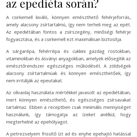
az epediéta során?
A csirkemell kiváló, könnyen emészthető fehérjeforrás,
amely alacsony zsírtartalmú, így nem terheli meg az epét.
Az epediétában fontos a zsírszegény, minőségi fehérje
fogyasztása, és a csirkemell ezt maximálisan biztosítja.
A sárgarépa, fehérrépa és cukkini gazdag rostokban,
vitaminokban és ásványi anyagokban, amelyek elősegítik az
emésztőrendszer egészséges működését. A zöldségek
alacsony zsírtartalmúak és könnyen emészthetőek, így
nem irritálják az epeutakat.
Az olívaolaj használata mértékkel javasolt az epediétában,
mert könnyen emészthető, és egészséges zsírsavakat
tartalmaz. Ebben a receptben csak minimális mennyiséget
használunk, így támogatja az ízeket anélkül, hogy
megterhelné az epehólyagot.
A petrezselyem frissítő ízt ad és enyhe epehajtó hatással