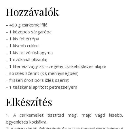
Hozzávalók
– 400 g csirkemellfilé
– 1 közepes sárgarépa
– 1 kis fehérrépa
– 1 kisebb cukkini
– 1 kis fej vöröshagyma
– 1 evőkanál olívaolaj
– 1 liter víz vagy zsírszegény csirkehúsleves alaplé
– só ízlés szerint (kis mennyiségben)
– frissen őrölt bors ízlés szerint
– 1 teáskanál aprított petrezselyem
Elkészítés
1. A csirkemellet tisztítsd meg, majd vágd kisebb,
egyenletes kockákra.
2. A sárgarépát, fehérrépát és cukkinit mosd meg, hámozd