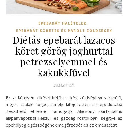
,
EPEBARÁT HALÉTELEK
EPEBARÁT KÖRETEK ÉS PÁROLT ZÖLDSÉGEK
Diétás epebarát lazacos
köret görög joghurttal
petrezselyemmel és
kakukkfűvel
2025.03.08.
Ez a könnyen elkészíthető csirkés zöldségleves kímélő,
mégis tápláló fogás, amely kifejezetten az epediétába
illeszthető étrendet támogatja. Alacsony zsírtartalmú
alapanyagokból készül, és gazdag rostokban, segítve az
epehólyag egészségének megőrzését és az emésztést.