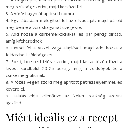
meg szükség szerint, majd kockázd fel.
3. A vöröshagymát aprítsd finomra.
4. Egy lábasban melegítsd fel az olívaolajat, majd párold
meg benne a vöröshagymát üvegesre.
5. Add hozzá a csirkemellkockákat, és pár percig pirítsd,
amíg kifehérednek.
6. Öntsd fel a vízzel vagy alaplével, majd add hozzá a
feldarabolt zöldségeket.
7. Sózd, borsozd ízlés szerint, majd lassú tűzön főzd a
levest körülbelül 20-25 percig, amíg a zöldségek és a
csirke megpuhulnak.
8. A főzés végén szórd meg aprított petrezselyemmel, és
keverd el.
9. Tálalás előtt ellenőrizd az ízeket, szükség szerint
igazítsd.
Miért ideális ez a recept