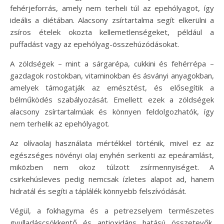
fehérjeforrás, amely nem terheli túl az epehólyagot, így
ideális a diétában. Alacsony zsírtartalma segít elkerülni a
zsíros ételek okozta kellemetlenségeket, például a
puffadást vagy az epehólyag-összehúzódásokat.
A zöldségek – mint a sárgarépa, cukkini és fehérrépa –
gazdagok rostokban, vitaminokban és ásványi anyagokban,
amelyek támogatják az emésztést, és elősegítik a
bélműködés szabályozását. Emellett ezek a zöldségek
alacsony zsírtartalmúak és könnyen feldolgozhatók, így
nem terhelik az epehólyagot.
Az olívaolaj használata mértékkel történik, mivel ez az
egészséges növényi olaj enyhén serkenti az epeáramlást,
miközben nem okoz túlzott zsírmennyiséget. A
csirkehúsleves pedig nemcsak ízletes alapot ad, hanem
hidratál és segíti a táplálék könnyebb felszívódását.
Végül, a fokhagyma és a petrezselyem természetes
gyulladáscsökkentő és antioxidáns hatású összetevők,