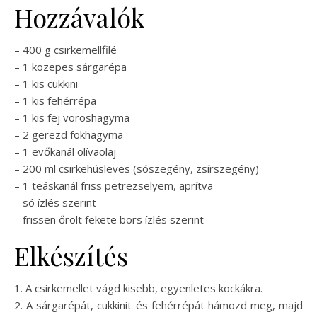
Hozzávalók
– 400 g csirkemellfilé
– 1 közepes sárgarépa
– 1 kis cukkini
– 1 kis fehérrépa
– 1 kis fej vöröshagyma
– 2 gerezd fokhagyma
– 1 evőkanál olívaolaj
– 200 ml csirkehúsleves (sószegény, zsírszegény)
– 1 teáskanál friss petrezselyem, aprítva
– só ízlés szerint
– frissen őrölt fekete bors ízlés szerint
Elkészítés
1. A csirkemellet vágd kisebb, egyenletes kockákra.
2. A sárgarépát, cukkinit és fehérrépát hámozd meg, majd