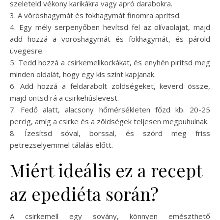
szeleteld vékony karikákra vagy apró darabokra.
3. A vöröshagymát és fokhagymát finomra aprítsd.
4. Egy mély serpenyőben hevítsd fel az olívaolajat, majd
add hozzá a vöröshagymát és fokhagymát, és párold
üvegesre.
5. Tedd hozzá a csirkemellkockákat, és enyhén pirítsd meg
minden oldalát, hogy egy kis színt kapjanak.
6. Add hozzá a feldarabolt zöldségeket, keverd össze,
majd öntsd rá a csirkehúslevest.
7. Fedő alatt, alacsony hőmérsékleten főzd kb. 20-25
percig, amíg a csirke és a zöldségek teljesen megpuhulnak.
8. Ízesítsd sóval, borssal, és szórd meg friss
petrezselyemmel tálalás előtt.
Miért ideális ez a recept
az epediéta során?
A csirkemell egy sovány, könnyen emészthető