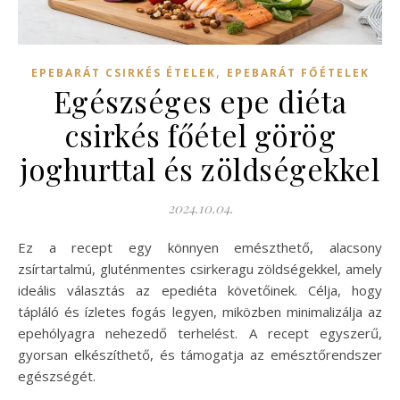
,
EPEBARÁT CSIRKÉS ÉTELEK
EPEBARÁT FŐÉTELEK
Egészséges epe diéta
csirkés főétel görög
joghurttal és zöldségekkel
2024.10.04.
Ez a recept egy könnyen emészthető, alacsony
zsírtartalmú, gluténmentes csirkeragu zöldségekkel, amely
ideális választás az epediéta követőinek. Célja, hogy
tápláló és ízletes fogás legyen, miközben minimalizálja az
epehólyagra nehezedő terhelést. A recept egyszerű,
gyorsan elkészíthető, és támogatja az emésztőrendszer
egészségét.