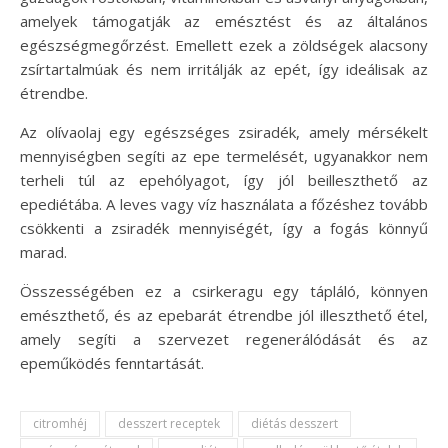
amelyek támogatják az emésztést és az általános
egészségmegőrzést. Emellett ezek a zöldségek alacsony
zsírtartalmúak és nem irritálják az epét, így ideálisak az
étrendbe.
Az olívaolaj egy egészséges zsiradék, amely mérsékelt
mennyiségben segíti az epe termelését, ugyanakkor nem
terheli túl az epehólyagot, így jól beilleszthető az
epediétába. A leves vagy víz használata a főzéshez tovább
csökkenti a zsiradék mennyiségét, így a fogás könnyű
marad.
Összességében ez a csirkeragu egy tápláló, könnyen
emészthető, és az epebarát étrendbe jól illeszthető étel,
amely segíti a szervezet regenerálódását és az
epeműködés fenntartását.
citromhéj
desszert receptek
diétás desszert