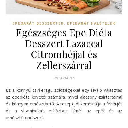
,
EPEBARÁT DESSZERTEK
EPEBARÁT HALÉTELEK
Egészséges Epe Diéta
Desszert Lazaccal
Citromhéjjal és
Zellerszárral
2024.08.02.
Ez a könnyű csirkeragu zöldségekkel egy kiváló választás
az epediéta követői számára, mivel alacsony zsírtartalmú
és könnyen emészthető. A recept jól kombinálja a fehérjét
és a vitaminokat, miközben kíméli az epét és az
emésztőrendszert.