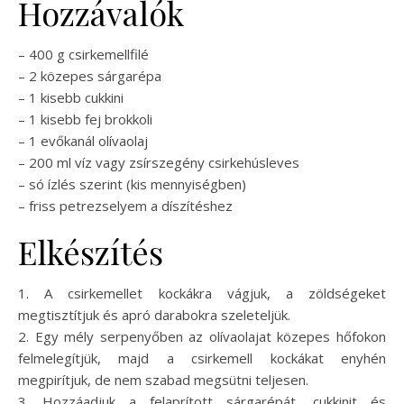
Hozzávalók
– 400 g csirkemellfilé
– 2 közepes sárgarépa
– 1 kisebb cukkini
– 1 kisebb fej brokkoli
– 1 evőkanál olívaolaj
– 200 ml víz vagy zsírszegény csirkehúsleves
– só ízlés szerint (kis mennyiségben)
– friss petrezselyem a díszítéshez
Elkészítés
1. A csirkemellet kockákra vágjuk, a zöldségeket
megtisztítjuk és apró darabokra szeleteljük.
2. Egy mély serpenyőben az olívaolajat közepes hőfokon
felmelegítjük, majd a csirkemell kockákat enyhén
megpirítjuk, de nem szabad megsütni teljesen.
3. Hozzáadjuk a felaprított sárgarépát, cukkinit és