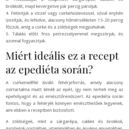
brokkolit, majd kevergetve pár percig pároljuk.
4. Felöntjük a vízzel vagy csirkehúslevessel, sóval enyhén
ízesítjük, és lefedve, alacsony hőmérsékleten 15-20 percig
főzzük, amíg a csirke és a zöldségek megpuhulnak.
5. Tálalás előtt friss petrezselyemmel megszórjuk, és
azonnal fogyasztjuk.
Miért ideális ez a recept
az epediéta során?
A csirkemellfilé kiváló fehérjeforrás, amely alacsony
zsírtartalma miatt kíméli az epét, így nem terheli meg az
epehólyagot és az emésztőrendszert. Az epediéta során
fontos, hogy a fehérjék könnyen emészthetőek legyenek,
ami ebben a receptben biztosított.
A zöldségek, mint a sárgarépa, cukkini és brokkoli,
gazdagok rostokban, vitaminokban és ásványi anyagokban,