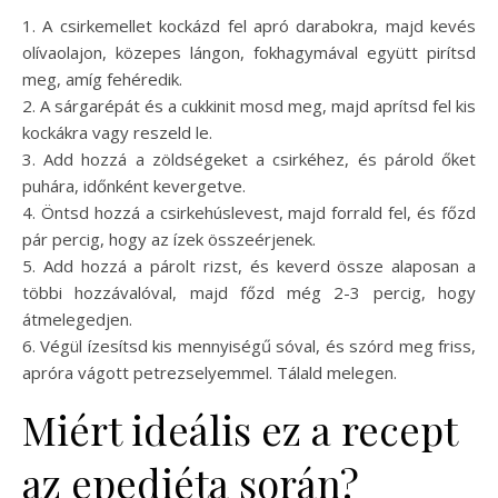
1. A csirkemellet kockázd fel apró darabokra, majd kevés
olívaolajon, közepes lángon, fokhagymával együtt pirítsd
meg, amíg fehéredik.
2. A sárgarépát és a cukkinit mosd meg, majd aprítsd fel kis
kockákra vagy reszeld le.
3. Add hozzá a zöldségeket a csirkéhez, és párold őket
puhára, időnként kevergetve.
4. Öntsd hozzá a csirkehúslevest, majd forrald fel, és főzd
pár percig, hogy az ízek összeérjenek.
5. Add hozzá a párolt rizst, és keverd össze alaposan a
többi hozzávalóval, majd főzd még 2-3 percig, hogy
átmelegedjen.
6. Végül ízesítsd kis mennyiségű sóval, és szórd meg friss,
apróra vágott petrezselyemmel. Tálald melegen.
Miért ideális ez a recept
az epediéta során?