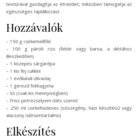
textúrával gazdagítja az étrendet, miközben támogatja az
egészséges táplálkozást.
Hozzávalók
– 150 g csirkemellfilé
– 100 g párolt rizs (fehér vagy barna, a diétához
illeszkedően)
– 1 közepes sárgarépa
– 1 kis fej cukkini
– 1 evőkanál olívaolaj
– 1 gerezd fokhagyma
– Só (csak kis mennyiségben)
– Friss petrezselyem ízlés szerint
– 250 ml csirkehúsleves (sószegény, házi készítésű vagy
alacsony nátriumtartalmú)
Elkészítés