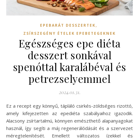
,
EPEBARÁT DESSZERTEK
ZSÍRSZEGÉNY ÉTELEK EPEBETEGEKNEK
Egészséges epe diéta
desszert sonkával
spenóttal karalábéval és
petrezselyemmel
2024.01.31.
Ez a recept egy könnyű, tápláló csirkés-zöldséges rizottó,
amely kifejezetten az epediéta szabályaihoz igazodik.
Alacsony zsírtartalmú, könnyen emészthető alapanyagokat
használ, így segíti a máj regenerálódását és a szervezet
méregtelenítését. Emellett változatos ízekkel és