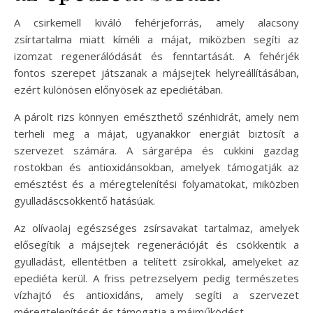
A csirkemell kiváló fehérjeforrás, amely alacsony
zsírtartalma miatt kíméli a májat, miközben segíti az
izomzat regenerálódását és fenntartását. A fehérjék
fontos szerepet játszanak a májsejtek helyreállításában,
ezért különösen előnyösek az epediétában.
A párolt rizs könnyen emészthető szénhidrát, amely nem
terheli meg a májat, ugyanakkor energiát biztosít a
szervezet számára. A sárgarépa és cukkini gazdag
rostokban és antioxidánsokban, amelyek támogatják az
emésztést és a méregtelenítési folyamatokat, miközben
gyulladáscsökkentő hatásúak.
Az olívaolaj egészséges zsírsavakat tartalmaz, amelyek
elősegítik a májsejtek regenerációját és csökkentik a
gyulladást, ellentétben a telített zsírokkal, amelyeket az
epediéta kerül. A friss petrezselyem pedig természetes
vízhajtó és antioxidáns, amely segíti a szervezet
méregtelenítését és támogatja a májműködést.