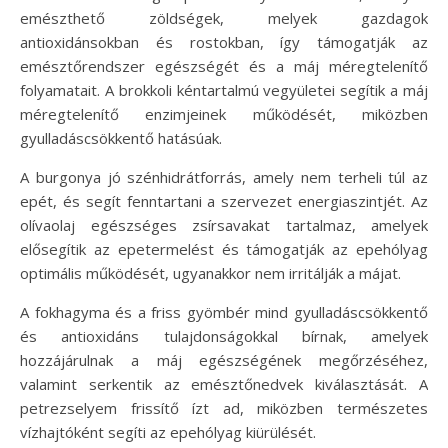
emészthető zöldségek, melyek gazdagok
antioxidánsokban és rostokban, így támogatják az
emésztőrendszer egészségét és a máj méregtelenítő
folyamatait. A brokkoli kéntartalmú vegyületei segítik a máj
méregtelenítő enzimjeinek működését, miközben
gyulladáscsökkentő hatásúak.
A burgonya jó szénhidrátforrás, amely nem terheli túl az
epét, és segít fenntartani a szervezet energiaszintjét. Az
olívaolaj egészséges zsírsavakat tartalmaz, amelyek
elősegítik az epetermelést és támogatják az epehólyag
optimális működését, ugyanakkor nem irritálják a májat.
A fokhagyma és a friss gyömbér mind gyulladáscsökkentő
és antioxidáns tulajdonságokkal bírnak, amelyek
hozzájárulnak a máj egészségének megőrzéséhez,
valamint serkentik az emésztőnedvek kiválasztását. A
petrezselyem frissítő ízt ad, miközben természetes
vízhajtóként segíti az epehólyag kiürülését.