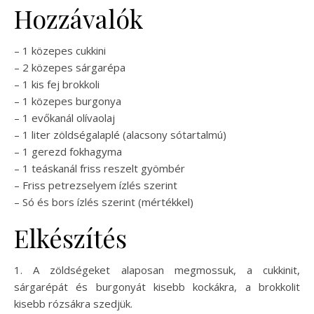
Hozzávalók
– 1 közepes cukkini
– 2 közepes sárgarépa
– 1 kis fej brokkoli
– 1 közepes burgonya
– 1 evőkanál olívaolaj
– 1 liter zöldségalaplé (alacsony sótartalmú)
– 1 gerezd fokhagyma
– 1 teáskanál friss reszelt gyömbér
– Friss petrezselyem ízlés szerint
– Só és bors ízlés szerint (mértékkel)
Elkészítés
1. A zöldségeket alaposan megmossuk, a cukkinit,
sárgarépát és burgonyát kisebb kockákra, a brokkolit
kisebb rózsákra szedjük.