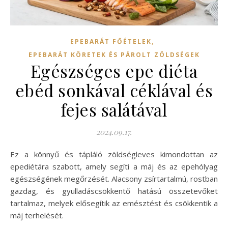
,
EPEBARÁT FŐÉTELEK
EPEBARÁT KÖRETEK ÉS PÁROLT ZÖLDSÉGEK
Egészséges epe diéta
ebéd sonkával céklával és
fejes salátával
2024.09.17.
Ez a könnyű és tápláló zöldségleves kimondottan az
epediétára szabott, amely segíti a máj és az epehólyag
egészségének megőrzését. Alacsony zsírtartalmú, rostban
gazdag, és gyulladáscsökkentő hatású összetevőket
tartalmaz, melyek elősegítik az emésztést és csökkentik a
máj terhelését.