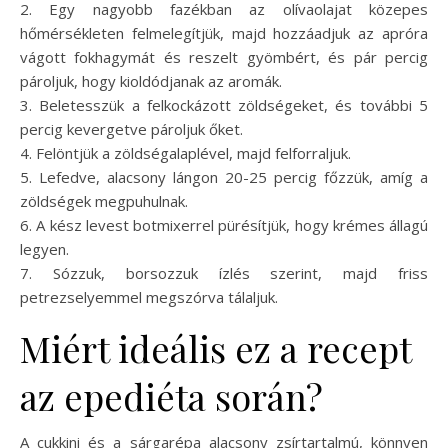
2. Egy nagyobb fazékban az olívaolajat közepes
hőmérsékleten felmelegítjük, majd hozzáadjuk az apróra
vágott fokhagymát és reszelt gyömbért, és pár percig
pároljuk, hogy kioldódjanak az aromák.
3. Beletesszük a felkockázott zöldségeket, és további 5
percig kevergetve pároljuk őket.
4. Felöntjük a zöldségalaplével, majd felforraljuk.
5. Lefedve, alacsony lángon 20-25 percig főzzük, amíg a
zöldségek megpuhulnak.
6. A kész levest botmixerrel pürésítjük, hogy krémes állagú
legyen.
7. Sózzuk, borsozzuk ízlés szerint, majd friss
petrezselyemmel megszórva tálaljuk.
Miért ideális ez a recept
az epediéta során?
A cukkini és a sárgarépa alacsony zsírtartalmú, könnyen