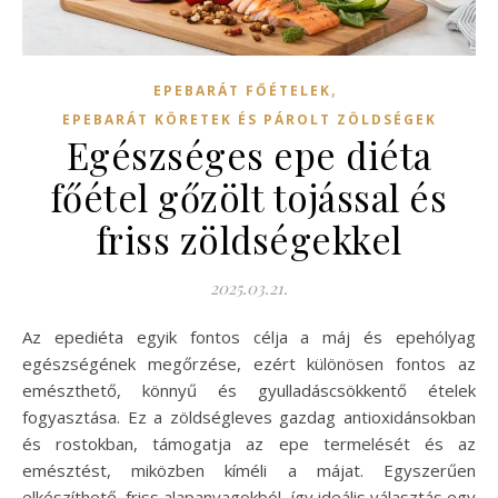
,
EPEBARÁT FŐÉTELEK
EPEBARÁT KÖRETEK ÉS PÁROLT ZÖLDSÉGEK
Egészséges epe diéta
főétel gőzölt tojással és
friss zöldségekkel
2025.03.21.
Az epediéta egyik fontos célja a máj és epehólyag
egészségének megőrzése, ezért különösen fontos az
emészthető, könnyű és gyulladáscsökkentő ételek
fogyasztása. Ez a zöldségleves gazdag antioxidánsokban
és rostokban, támogatja az epe termelését és az
emésztést, miközben kíméli a májat. Egyszerűen
elkészíthető, friss alapanyagokból, így ideális választás egy