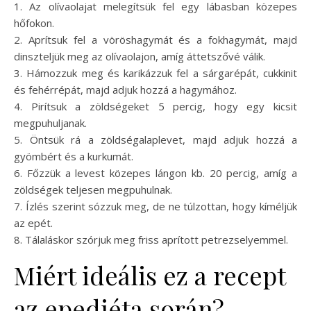
1. Az olívaolajat melegítsük fel egy lábasban közepes
hőfokon.
2. Aprítsuk fel a vöröshagymát és a fokhagymát, majd
dinszteljük meg az olívaolajon, amíg áttetszővé válik.
3. Hámozzuk meg és karikázzuk fel a sárgarépát, cukkinit
és fehérrépát, majd adjuk hozzá a hagymához.
4. Pirítsuk a zöldségeket 5 percig, hogy egy kicsit
megpuhuljanak.
5. Öntsük rá a zöldségalaplevet, majd adjuk hozzá a
gyömbért és a kurkumát.
6. Főzzük a levest közepes lángon kb. 20 percig, amíg a
zöldségek teljesen megpuhulnak.
7. Ízlés szerint sózzuk meg, de ne túlzottan, hogy kíméljük
az epét.
8. Tálaláskor szórjuk meg friss aprított petrezselyemmel.
Miért ideális ez a recept
az epediéta során?