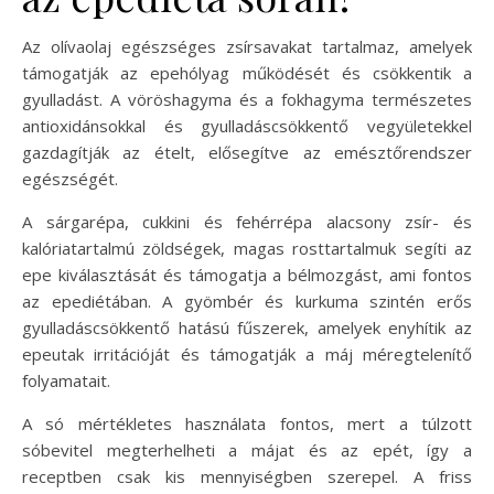
Az olívaolaj egészséges zsírsavakat tartalmaz, amelyek
támogatják az epehólyag működését és csökkentik a
gyulladást. A vöröshagyma és a fokhagyma természetes
antioxidánsokkal és gyulladáscsökkentő vegyületekkel
gazdagítják az ételt, elősegítve az emésztőrendszer
egészségét.
A sárgarépa, cukkini és fehérrépa alacsony zsír- és
kalóriatartalmú zöldségek, magas rosttartalmuk segíti az
epe kiválasztását és támogatja a bélmozgást, ami fontos
az epediétában. A gyömbér és kurkuma szintén erős
gyulladáscsökkentő hatású fűszerek, amelyek enyhítik az
epeutak irritációját és támogatják a máj méregtelenítő
folyamatait.
A só mértékletes használata fontos, mert a túlzott
sóbevitel megterhelheti a májat és az epét, így a
receptben csak kis mennyiségben szerepel. A friss