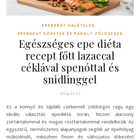
,
EPEBARÁT HALÉTELEK
EPEBARÁT KÖRETEK ÉS PÁROLT ZÖLDSÉGEK
Egészséges epe diéta
recept főtt lazaccal
céklával spenóttal és
snidlinggel
2024.12.23.
Ez a könnyű és tápláló csirkemell zöldséges ragu egy
ideális választás epediéta során, hiszen alacsony
zsírtartalommal és magas rosttartalommal rendelkezik. Az
egyszerű, természetes alapanyagok segítik az epehólyag
működését, miközben finom és változatos étkezést