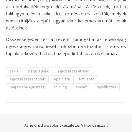
az epefolyadék megfelelő áramlását. A fűszerek, mint a
fokhagyma és a kakukkfű, természetes ízesítők, melyek
nem irritálják az epét, ugyanakkor kellemes aromát adnak
az ételnek.
Összességében ez a recept támogatja az epehólyag
egészséges működését, miközben változatos, ízletes és
tápláló étkezést biztosít az epediétát követők számára.
cékla
diétás ételek
egészséges étrend
egészséges receptek
epe diéta
főtt lazac
máj és epe egészség
snidling
spenót
táplálkozás
Ashe Child a sablont készítette:
Viktor Csaszar.