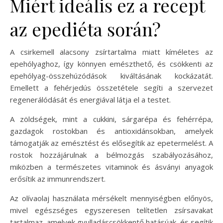
Miért ideális ez a recept
az epediéta során?
A csirkemell alacsony zsírtartalma miatt kíméletes az
epehólyaghoz, így könnyen emészthető, és csökkenti az
epehólyag-összehúzódások kiváltásának kockázatát.
Emellett a fehérjedús összetétele segíti a szervezet
regenerálódását és energiával látja el a testet.
A zöldségek, mint a cukkini, sárgarépa és fehérrépa,
gazdagok rostokban és antioxidánsokban, amelyek
támogatják az emésztést és elősegítik az epetermelést. A
rostok hozzájárulnak a bélmozgás szabályozásához,
miközben a természetes vitaminok és ásványi anyagok
erősítik az immunrendszert.
Az olívaolaj használata mérsékelt mennyiségben előnyös,
mivel egészséges egyszeresen telítetlen zsírsavakat
tartalmaz, amelyek gyulladáscsökkentő hatásúak, és segítik