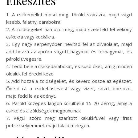
Elkészítés
1. A csirkemellet mosd meg, töröld szárazra, majd vágd
kisebb, falatnyi darabokra.
2. A zöldségeket hámozd meg, majd szeleteld fel vékony
csíkokra vagy kockákra.
3. Egy nagy serpenyőben hevítsd fel az olívaolajat, majd
add hozzá az apróra vágott hagymát és fokhagymát, és
párold üvegesre.
4. Tedd bele a csirkedarabokat, és süsd őket, amíg minden
oldaluk fehéredni kezd.
5. Add hozzá a zöldségeket, és keverd össze az egészet.
Öntsd rá a csirkehúslevest vagy vizet, sózd, borsozd,
majd fedd le az edényt.
6. Párold közepes lángon körülbelül 15-20 percig, amíg a
csirke és a zöldségek megpuhulnak.
7. Végül szórd meg szárított kakukkfűvel vagy friss
petrezselyemmel, majd tálald melegen.