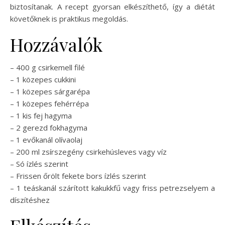
biztosítanak. A recept gyorsan elkészíthető, így a diétát
követőknek is praktikus megoldás.
Hozzávalók
– 400 g csirkemell filé
– 1 közepes cukkini
– 1 közepes sárgarépa
– 1 közepes fehérrépa
– 1 kis fej hagyma
– 2 gerezd fokhagyma
– 1 evőkanál olívaolaj
– 200 ml zsírszegény csirkehúsleves vagy víz
– Só ízlés szerint
– Frissen őrölt fekete bors ízlés szerint
– 1 teáskanál szárított kakukkfű vagy friss petrezselyem a
díszítéshez