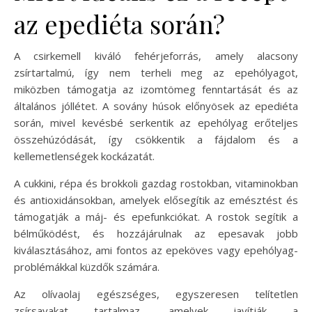
az epediéta során?
A csirkemell kiváló fehérjeforrás, amely alacsony
zsírtartalmú, így nem terheli meg az epehólyagot,
miközben támogatja az izomtömeg fenntartását és az
általános jóllétet. A sovány húsok előnyösek az epediéta
során, mivel kevésbé serkentik az epehólyag erőteljes
összehúzódását, így csökkentik a fájdalom és a
kellemetlenségek kockázatát.
A cukkini, répa és brokkoli gazdag rostokban, vitaminokban
és antioxidánsokban, amelyek elősegítik az emésztést és
támogatják a máj- és epefunkciókat. A rostok segítik a
bélműködést, és hozzájárulnak az epesavak jobb
kiválasztásához, ami fontos az epeköves vagy epehólyag-
problémákkal küzdők számára.
Az olívaolaj egészséges, egyszeresen telítetlen
zsírsavakat tartalmaz, amelyek javítják a