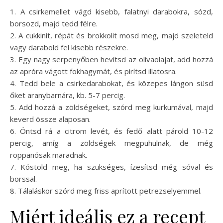
1. A csirkemellet vágd kisebb, falatnyi darabokra, sózd,
borsozd, majd tedd félre.
2. A cukkinit, répát és brokkolit mosd meg, majd szeleteld
vagy darabold fel kisebb részekre.
3. Egy nagy serpenyőben hevítsd az olívaolajat, add hozzá
az apróra vágott fokhagymát, és pirítsd illatosra.
4. Tedd bele a csirkedarabokat, és közepes lángon süsd
őket aranybarnára, kb. 5-7 percig.
5. Add hozzá a zöldségeket, szórd meg kurkumával, majd
keverd össze alaposan.
6. Öntsd rá a citrom levét, és fedő alatt párold 10-12
percig, amíg a zöldségek megpuhulnak, de még
roppanósak maradnak.
7. Kóstold meg, ha szükséges, ízesítsd még sóval és
borssal.
8. Tálaláskor szórd meg friss aprított petrezselyemmel.
Miért ideális ez a recept