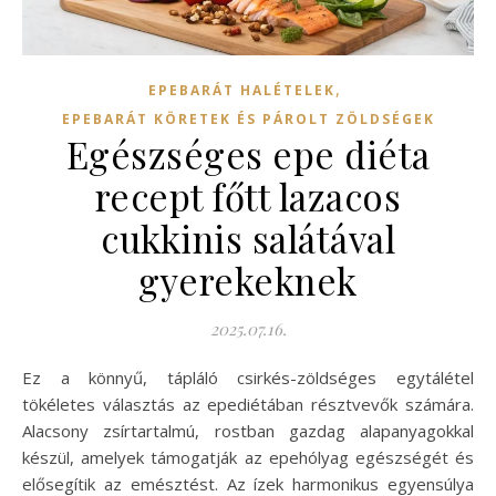
,
EPEBARÁT HALÉTELEK
EPEBARÁT KÖRETEK ÉS PÁROLT ZÖLDSÉGEK
Egészséges epe diéta
recept főtt lazacos
cukkinis salátával
gyerekeknek
2025.07.16.
Ez a könnyű, tápláló csirkés-zöldséges egytálétel
tökéletes választás az epediétában résztvevők számára.
Alacsony zsírtartalmú, rostban gazdag alapanyagokkal
készül, amelyek támogatják az epehólyag egészségét és
elősegítik az emésztést. Az ízek harmonikus egyensúlya