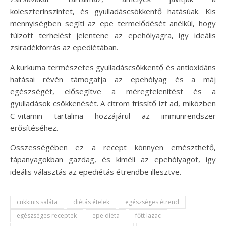
koleszterinszintet, és gyulladáscsökkentő hatásúak. Kis
mennyiségben segíti az epe termelődését anélkül, hogy
túlzott terhelést jelentene az epehólyagra, így ideális
zsiradékforrás az epediétában.
A kurkuma természetes gyulladáscsökkentő és antioxidáns
hatásai révén támogatja az epehólyag és a máj
egészségét, elősegítve a méregtelenítést és a
gyulladások csökkenését. A citrom frissítő ízt ad, miközben
C-vitamin tartalma hozzájárul az immunrendszer
erősítéséhez.
Összességében ez a recept könnyen emészthető,
tápanyagokban gazdag, és kíméli az epehólyagot, így
ideális választás az epediétás étrendbe illesztve.
cukkinis saláta
diétás ételek
egészséges étrend
egészséges receptek
epe diéta
főtt lazac