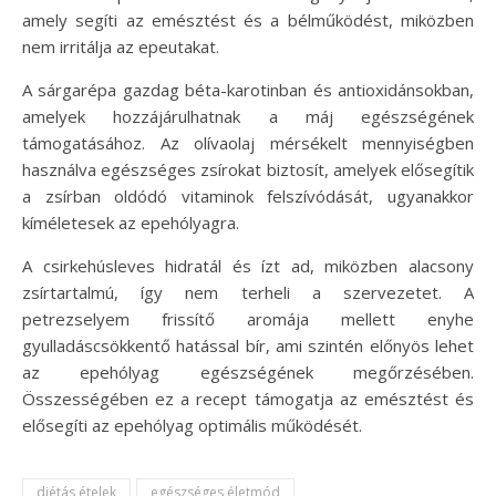
amely segíti az emésztést és a bélműködést, miközben
nem irritálja az epeutakat.
A sárgarépa gazdag béta-karotinban és antioxidánsokban,
amelyek hozzájárulhatnak a máj egészségének
támogatásához. Az olívaolaj mérsékelt mennyiségben
használva egészséges zsírokat biztosít, amelyek elősegítik
a zsírban oldódó vitaminok felszívódását, ugyanakkor
kíméletesek az epehólyagra.
A csirkehúsleves hidratál és ízt ad, miközben alacsony
zsírtartalmú, így nem terheli a szervezetet. A
petrezselyem frissítő aromája mellett enyhe
gyulladáscsökkentő hatással bír, ami szintén előnyös lehet
az epehólyag egészségének megőrzésében.
Összességében ez a recept támogatja az emésztést és
elősegíti az epehólyag optimális működését.
diétás ételek
egészséges életmód