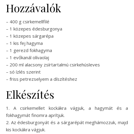
Hozzávalók
– 400 g csirkemellfilé
– 1 közepes édesburgonya
– 1 közepes sárgarépa
– 1 kis fej hagyma
– 1 gerezd fokhagyma
– 1 evőkanál olívaolaj
– 200 ml alacsony zsírtartalmú csirkehúsleves
– só ízlés szerint
– friss petrezselyem a díszítéshez
Elkészítés
1. A csirkemellet kockákra vágjuk, a hagymát és a
fokhagymát finomra aprítjuk.
2. Az édesburgonyát és a sárgarépát meghámozzuk, majd
kis kockákra vágjuk.