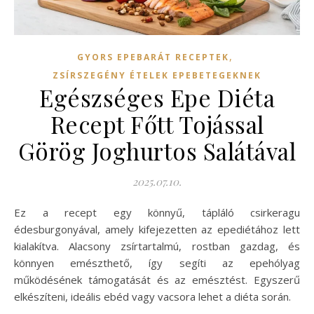
,
GYORS EPEBARÁT RECEPTEK
ZSÍRSZEGÉNY ÉTELEK EPEBETEGEKNEK
Egészséges Epe Diéta
Recept Főtt Tojással
Görög Joghurtos Salátával
2025.07.10.
Ez a recept egy könnyű, tápláló csirkeragu
édesburgonyával, amely kifejezetten az epediétához lett
kialakítva. Alacsony zsírtartalmú, rostban gazdag, és
könnyen emészthető, így segíti az epehólyag
működésének támogatását és az emésztést. Egyszerű
elkészíteni, ideális ebéd vagy vacsora lehet a diéta során.