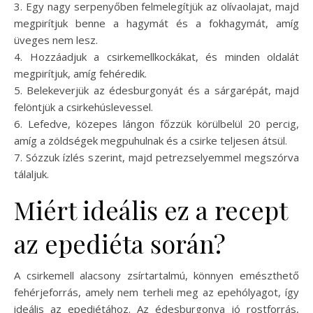
3. Egy nagy serpenyőben felmelegítjük az olívaolajat, majd
megpirítjuk benne a hagymát és a fokhagymát, amíg
üveges nem lesz.
4. Hozzáadjuk a csirkemellkockákat, és minden oldalát
megpirítjuk, amíg fehéredik.
5. Belekeverjük az édesburgonyát és a sárgarépát, majd
felöntjük a csirkehúslevessel.
6. Lefedve, közepes lángon főzzük körülbelül 20 percig,
amíg a zöldségek megpuhulnak és a csirke teljesen átsül.
7. Sózzuk ízlés szerint, majd petrezselyemmel megszórva
tálaljuk.
Miért ideális ez a recept
az epediéta során?
A csirkemell alacsony zsírtartalmú, könnyen emészthető
fehérjeforrás, amely nem terheli meg az epehólyagot, így
ideális az epediétához. Az édesburgonya jó rostforrás,