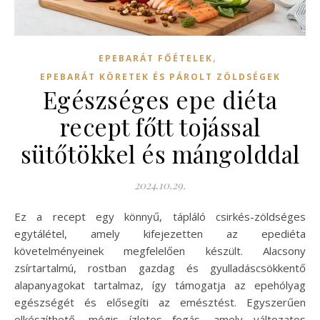
,
EPEBARÁT FŐÉTELEK
EPEBARÁT KÖRETEK ÉS PÁROLT ZÖLDSÉGEK
Egészséges epe diéta
recept főtt tojással
sütőtökkel és mángolddal
2024.10.29.
Ez a recept egy könnyű, tápláló csirkés-zöldséges
egytálétel, amely kifejezetten az epediéta
követelményeinek megfelelően készült. Alacsony
zsírtartalmú, rostban gazdag és gyulladáscsökkentő
alapanyagokat tartalmaz, így támogatja az epehólyag
egészségét és elősegíti az emésztést. Egyszerűen
elkészíthető, mégis ízletes fogás, amely változatos