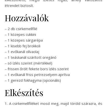
étrendet biztosít.
Hozzávalók
– 2 db csirkemellfilé
– 1 közepes cukkini
– 1 közepes sárgarépa
– 1 kisebb fej brokkoli
– 1 evőkanál olívaolaj
– 1 teáskanál szárított oregánó
– só ízlés szerint (mértékkel)
– frissen őrölt fekete bors ízlés szerint
– 1 evőkanál friss petrezselyem aprítva
– 1 gerezd fokhagyma (opcionális)
Elkészítés
1. A csirkemellfiléket mosd meg, majd töröld szárazra, és