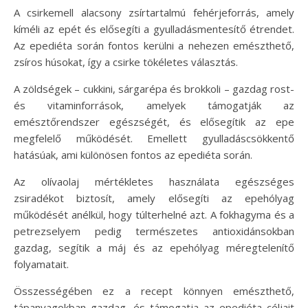
A csirkemell alacsony zsírtartalmú fehérjeforrás, amely
kíméli az epét és elősegíti a gyulladásmentesítő étrendet.
Az epediéta során fontos kerülni a nehezen emészthető,
zsíros húsokat, így a csirke tökéletes választás.
A zöldségek – cukkini, sárgarépa és brokkoli – gazdag rost-
és vitaminforrások, amelyek támogatják az
emésztőrendszer egészségét, és elősegítik az epe
megfelelő működését. Emellett gyulladáscsökkentő
hatásúak, ami különösen fontos az epediéta során.
Az olívaolaj mértékletes használata egészséges
zsiradékot biztosít, amely elősegíti az epehólyag
működését anélkül, hogy túlterhelné azt. A fokhagyma és a
petrezselyem pedig természetes antioxidánsokban
gazdag, segítik a máj és az epehólyag méregtelenítő
folyamatait.
Összességében ez a recept könnyen emészthető,
tápanyagokban gazdag, és támogatja az epediéta céljait