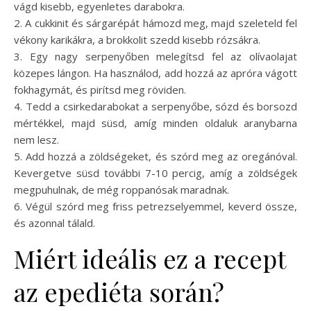
vágd kisebb, egyenletes darabokra.
2. A cukkinit és sárgarépát hámozd meg, majd szeleteld fel
vékony karikákra, a brokkolit szedd kisebb rózsákra.
3. Egy nagy serpenyőben melegítsd fel az olívaolajat
közepes lángon. Ha használod, add hozzá az apróra vágott
fokhagymát, és pirítsd meg röviden.
4. Tedd a csirkedarabokat a serpenyőbe, sózd és borsozd
mértékkel, majd süsd, amíg minden oldaluk aranybarna
nem lesz.
5. Add hozzá a zöldségeket, és szórd meg az oregánóval.
Kevergetve süsd további 7-10 percig, amíg a zöldségek
megpuhulnak, de még roppanósak maradnak.
6. Végül szórd meg friss petrezselyemmel, keverd össze,
és azonnal tálald.
Miért ideális ez a recept
az epediéta során?