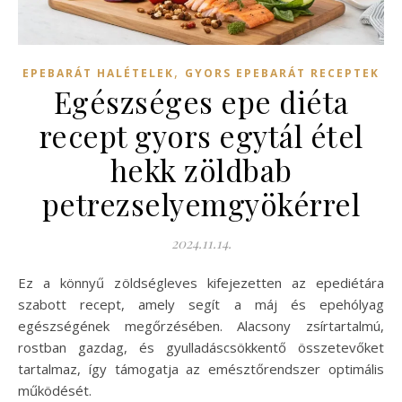
,
EPEBARÁT HALÉTELEK
GYORS EPEBARÁT RECEPTEK
Egészséges epe diéta
recept gyors egytál étel
hekk zöldbab
petrezselyemgyökérrel
2024.11.14.
Ez a könnyű zöldségleves kifejezetten az epediétára
szabott recept, amely segít a máj és epehólyag
egészségének megőrzésében. Alacsony zsírtartalmú,
rostban gazdag, és gyulladáscsökkentő összetevőket
tartalmaz, így támogatja az emésztőrendszer optimális
működését.