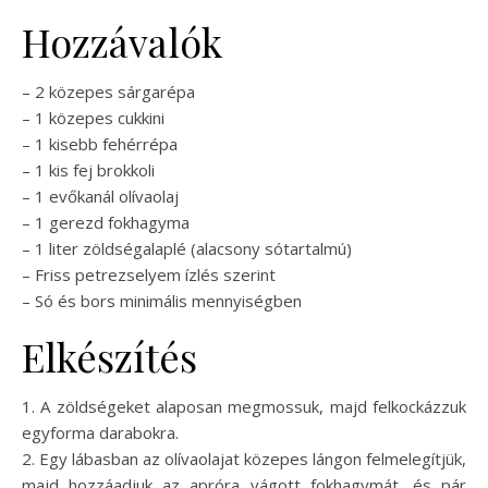
Hozzávalók
– 2 közepes sárgarépa
– 1 közepes cukkini
– 1 kisebb fehérrépa
– 1 kis fej brokkoli
– 1 evőkanál olívaolaj
– 1 gerezd fokhagyma
– 1 liter zöldségalaplé (alacsony sótartalmú)
– Friss petrezselyem ízlés szerint
– Só és bors minimális mennyiségben
Elkészítés
1. A zöldségeket alaposan megmossuk, majd felkockázzuk
egyforma darabokra.
2. Egy lábasban az olívaolajat közepes lángon felmelegítjük,
majd hozzáadjuk az apróra vágott fokhagymát, és pár