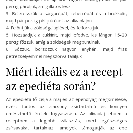
percig pároljuk, amíg illatos lesz.
3. Beletesszük a sárgarépát, fehérrépát és a brokkolit,
majd pár percig pirítjuk őket az olívaolajon.
4. Felöntjük a zöldségalaplével, és felforraljuk.
5. Hozzáadjuk a cukkinit, majd lefedve, kis lángon 15-20
percig főzzük, amíg a zöldségek megpuhulnak.
6. Sózzuk, borsozzuk nagyon enyhén, majd friss
petrezselyemmel megszórva tálaljuk.
Miért ideális ez a recept
az epediéta során?
Az epediéta fő célja a máj és az epehólyag megkímélése,
ezért fontos az alacsony zsírtartalmú és könnyen
emészthető ételek fogyasztása. Az olívaolaj ebben a
receptben a legjobb választás, mert egészséges
zsírsavakat tartalmaz, amelyek támogatják az epe