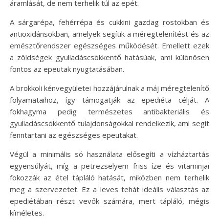
áramlását, de nem terhelik túl az epét.
A sárgarépa, fehérrépa és cukkini gazdag rostokban és
antioxidánsokban, amelyek segítik a méregtelenítést és az
emésztőrendszer egészséges működését. Emellett ezek
a zöldségek gyulladáscsökkentő hatásúak, ami különösen
fontos az epeutak nyugtatásában.
A brokkoli kénvegyületei hozzájárulnak a máj méregtelenítő
folyamataihoz, így támogatják az epediéta célját. A
fokhagyma pedig természetes antibakteriális és
gyulladáscsökkentő tulajdonságokkal rendelkezik, ami segít
fenntartani az egészséges epeutakat.
Végül a minimális só használata elősegíti a vízháztartás
egyensúlyát, míg a petrezselyem friss íze és vitaminjai
fokozzák az étel tápláló hatását, miközben nem terhelik
meg a szervezetet. Ez a leves tehát ideális választás az
epediétában részt vevők számára, mert tápláló, mégis
kíméletes.