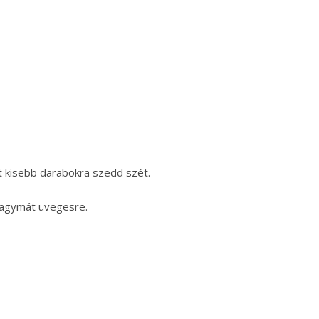
t kisebb darabokra szedd szét.
hagymát üvegesre.