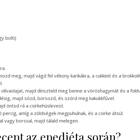
y bolti)
ra.
zd meg, majd vágd fel vékony karikákra, a cukkinit és a brokkoli
l.
 olívaolajat, majd dinszteld meg benne a vöröshagymát és a fok
edésig, majd sózd, borsozd, és szórd meg kakukkfűvel.
jd öntsd rá a csirkehúslevest.
0 percig, amíg a zöldségek megpuhulnak, és a csirke átsül.
l vagy borssal, majd tálald melegen.
recept az epediéta során?