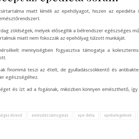
 zsírtartalma miatt kíméli az epehólyagot, hiszen az epediéta 
 emésztőrendszert.
gazdag zöldségek, melyek elősegítik a bélrendszer egészséges m
tartalmuk miatt nem fokozzák az epehólyag túlzott munkáját.
mérsékelt mennyiségben fogyasztva támogatja a koleszterin
tt.
k finommá teszi az ételt, de gyulladáscsökkentő és antibakteri
zer egészségéhez.
séget és ízt ad a fogásnak, miközben könnyen emészthető, íg
séges étrend
emésztés támogatás
epe diéta
epebetegeknek