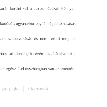
során kerülni kell a zsíros húsokat. Könnyen
űködését, ugyanakkor enyhén lúgosító hatásuk
szint szabályozását és nem terheli meg az
ális tulajdonságaik révén hozzájárulhatnak a
y az egész étel összhangban van az epediéta
görög joghurt
halas receptek