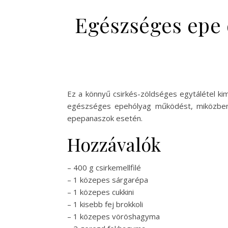
Egészséges epe 
Ez a könnyű csirkés-zöldséges egytálétel ki
egészséges epehólyag működést, miközben vá
epepanaszok esetén.
Hozzávalók
– 400 g csirkemellfilé
– 1 közepes sárgarépa
– 1 közepes cukkini
– 1 kisebb fej brokkoli
– 1 közepes vöröshagyma