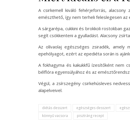
A csirkemell kiváló fehérjeforrás, alacsony
emészthető, így nem terheli feleslegesen az
A sárgarépa, cukkini és brokkoli rostokban 
segít csökkenteni a gyulladást. Alacsony zsír
Az olívaolaj egészséges zsiradék, amely 
epehólyagot, ezért az epediéta során is ajánlo
A fokhagyma és kakukkfű ízesítőként nem csa
bélflóra egyensúlyához és az emésztőrends
Végül, a zsírszegény csirkehúsleves nedves
alapelveivel.
diétás desszert
egészséges desszert
egész
könnyű vacsora
pisztráng recept