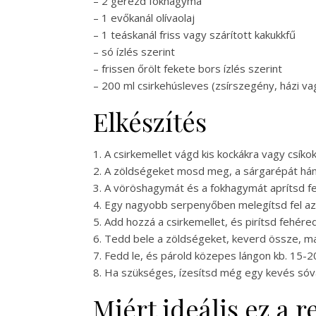
– 2 gerezd fokhagyma
– 1 evőkanál olívaolaj
– 1 teáskanál friss vagy szárított kakukkfű
– só ízlés szerint
– frissen őrölt fekete bors ízlés szerint
– 200 ml csirkehúsleves (zsírszegény, házi vag
Elkészítés
1. A csirkemellet vágd kis kockákra vagy csíkok
2. A zöldségeket mosd meg, a sárgarépát hámo
3. A vöröshagymát és a fokhagymát aprítsd fe
4. Egy nagyobb serpenyőben melegítsd fel az
5. Add hozzá a csirkemellet, és pirítsd fehér
6. Tedd bele a zöldségeket, keverd össze, ma
7. Fedd le, és párold közepes lángon kb. 15-2
8. Ha szükséges, ízesítsd még egy kevés sóva
Miért ideális ez a 