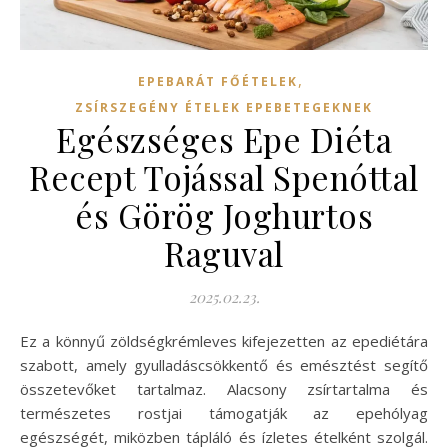
,
EPEBARÁT FŐÉTELEK
ZSÍRSZEGÉNY ÉTELEK EPEBETEGEKNEK
Egészséges Epe Diéta
Recept Tojással Spenóttal
és Görög Joghurtos
Raguval
2025.02.23.
Ez a könnyű zöldségkrémleves kifejezetten az epediétára
szabott, amely gyulladáscsökkentő és emésztést segítő
összetevőket tartalmaz. Alacsony zsírtartalma és
természetes rostjai támogatják az epehólyag
egészségét, miközben tápláló és ízletes ételként szolgál.