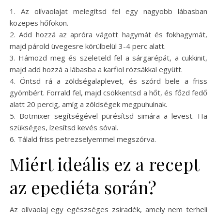
1. Az olívaolajat melegítsd fel egy nagyobb lábasban
közepes hőfokon.
2. Add hozzá az apróra vágott hagymát és fokhagymát,
majd párold üvegesre körülbelül 3-4 perc alatt.
3. Hámozd meg és szeleteld fel a sárgarépát, a cukkinit,
majd add hozzá a lábasba a karfiol rózsákkal együtt.
4. Öntsd rá a zöldségalaplevet, és szórd bele a friss
gyömbért. Forrald fel, majd csökkentsd a hőt, és főzd fedő
alatt 20 percig, amíg a zöldségek megpuhulnak.
5. Botmixer segítségével pürésítsd simára a levest. Ha
szükséges, ízesítsd kevés sóval.
6. Tálald friss petrezselyemmel megszórva.
Miért ideális ez a recept
az epediéta során?
Az olívaolaj egy egészséges zsiradék, amely nem terheli