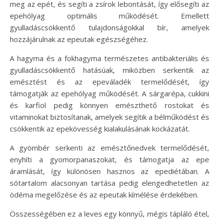
meg az epét, és segíti a zsírok lebontását, így elősegíti az
epehólyag optimális működését. Emellett
gyulladáscsökkentő tulajdonságokkal bír, amelyek
hozzájárulnak az epeutak egészségéhez.
A hagyma és a fokhagyma természetes antibakteriális és
gyulladáscsökkentő hatásúak, miközben serkentik az
emésztést és az epeváladék termelődését, így
támogatják az epehólyag működését. A sárgarépa, cukkini
és karfiol pedig könnyen emészthető rostokat és
vitaminokat biztosítanak, amelyek segítik a bélműködést és
csökkentik az epekövesség kialakulásának kockázatát.
A gyömbér serkenti az emésztőnedvek termelődését,
enyhíti a gyomorpanaszokat, és támogatja az epe
áramlását, így különösen hasznos az epediétában. A
sótartalom alacsonyan tartása pedig elengedhetetlen az
ödéma megelőzése és az epeutak kímélése érdekében.
Összességében ez a leves egy könnyű, mégis tápláló étel,