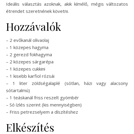
Ideális választás azoknak, akik kímélő, mégis változatos
étrendet szeretnének követni.
Hozzávalók
– 2 evőkanál olívaolaj
– 1 közepes hagyma
– 2 gerezd fokhagyma
– 2 közepes sárgarépa
– 1 közepes cukkini
– 1 kisebb karfiol rózsái
– 1 liter zöldségalaplé (sótlan, házi vagy alacsony
sótartalmú)
– 1 teáskanál friss reszelt gyömbér
– Só ízlés szerint (kis mennyiségben)
– Friss petrezselyem a díszítéshez
Elkészítés