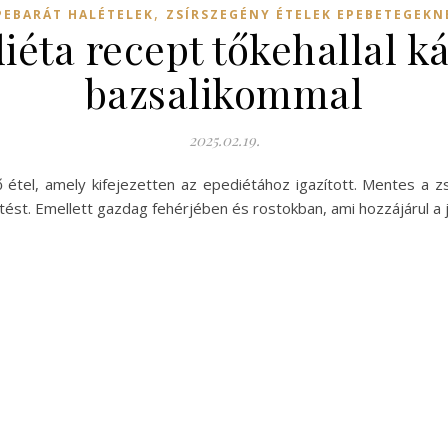
,
PEBARÁT HALÉTELEK
ZSÍRSZEGÉNY ÉTELEK EPEBETEGEKN
iéta recept tőkehallal ká
bazsalikommal
2025.02.19.
 étel, amely kifejezetten az epediétához igazított. Mentes a zsí
st. Emellett gazdag fehérjében és rostokban, ami hozzájárul a j