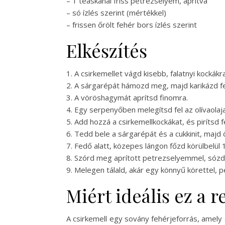
– 1 teáskanál friss petrezselyem, aprítva
– só ízlés szerint (mértékkel)
– frissen őrölt fehér bors ízlés szerint
Elkészítés
1. A csirkemellet vágd kisebb, falatnyi kockákra
2. A sárgarépát hámozd meg, majd karikázd fel
3. A vöröshagymát aprítsd finomra.
4. Egy serpenyőben melegítsd fel az olívaola
5. Add hozzá a csirkemellkockákat, és pirítsd 
6. Tedd bele a sárgarépát és a cukkinit, majd 
7. Fedő alatt, közepes lángon főzd körülbelül
8. Szórd meg aprított petrezselyemmel, sózd 
9. Melegen tálald, akár egy könnyű körettel, p
Miért ideális ez a 
A csirkemell egy sovány fehérjeforrás, amely