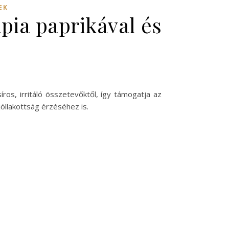
EK
pia paprikával és
ros, irritáló összetevőktől, így támogatja az
óllakottság érzéséhez is.