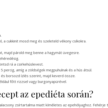
.
, a cukkinit mosd meg és szeleteld vékony csíkokra.
jat, majd párold meg benne a hagymát üvegesre.
fehéredésig.
öntsd rá a csirkehúslevest.
 15 percig, amíg a zöldségek megpuhulnak és a hús átsül.
és borsozd ízlés szerint, majd keverd össze.
éldául főtt rizzsel vagy burgonyapürével.
recept az epediéta során?
 alacsony zsírtartalma miatt kíméletes az epehólyaghoz. Fehérje 