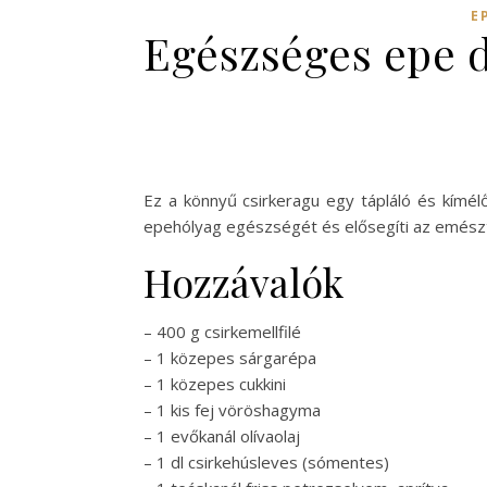
E
Egészséges epe d
Ez a könnyű csirkeragu egy tápláló és kímélő
epehólyag egészségét és elősegíti az emészté
Hozzávalók
– 400 g csirkemellfilé
– 1 közepes sárgarépa
– 1 közepes cukkini
– 1 kis fej vöröshagyma
– 1 evőkanál olívaolaj
– 1 dl csirkehúsleves (sómentes)