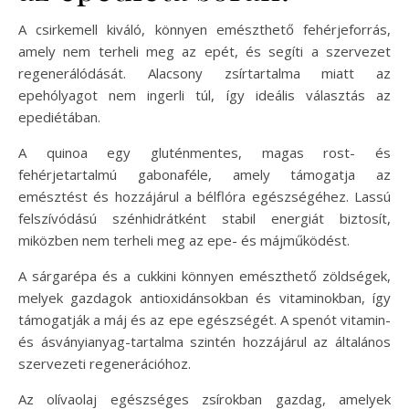
A csirkemell kiváló, könnyen emészthető fehérjeforrás,
amely nem terheli meg az epét, és segíti a szervezet
regenerálódását. Alacsony zsírtartalma miatt az
epehólyagot nem ingerli túl, így ideális választás az
epediétában.
A quinoa egy gluténmentes, magas rost- és
fehérjetartalmú gabonaféle, amely támogatja az
emésztést és hozzájárul a bélflóra egészségéhez. Lassú
felszívódású szénhidrátként stabil energiát biztosít,
miközben nem terheli meg az epe- és májműködést.
A sárgarépa és a cukkini könnyen emészthető zöldségek,
melyek gazdagok antioxidánsokban és vitaminokban, így
támogatják a máj és az epe egészségét. A spenót vitamin-
és ásványianyag-tartalma szintén hozzájárul az általános
szervezeti regenerációhoz.
Az olívaolaj egészséges zsírokban gazdag, amelyek