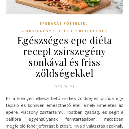
,
EPEBARÁT FŐÉTELEK
ZSÍRSZEGÉNY ÉTELEK EPEBETEGEKNEK
Egészséges epe diéta
recept zsírszegény
sonkával és friss
zöldségekkel
2025.09.04.
Ez a könnyen elkészíthető csirkés-zöldséges quinoa egy
tápláló és könnyen emészthető étel, amely kíméletes az
epére. Alacsony zsírtartalmú, rostban gazdag, és segít a
bélflóra egyensúlyának fenntartásában, miközben
megfelelő fehérjeforrást biztosít. Kiváló választás azoknak,