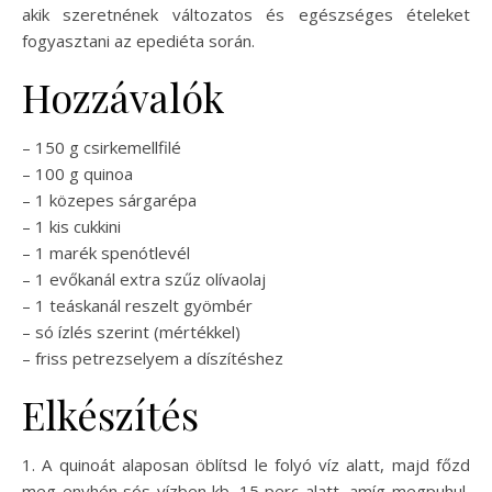
akik szeretnének változatos és egészséges ételeket
fogyasztani az epediéta során.
Hozzávalók
– 150 g csirkemellfilé
– 100 g quinoa
– 1 közepes sárgarépa
– 1 kis cukkini
– 1 marék spenótlevél
– 1 evőkanál extra szűz olívaolaj
– 1 teáskanál reszelt gyömbér
– só ízlés szerint (mértékkel)
– friss petrezselyem a díszítéshez
Elkészítés
1. A quinoát alaposan öblítsd le folyó víz alatt, majd főzd
meg enyhén sós vízben kb. 15 perc alatt, amíg megpuhul,