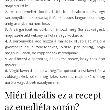
majd szűrd le.
2. A csirkemellet kockázd fel kis darabokra, és egy
serpenyőben, az olívaolaj felén, közepes lángon süsd meg,
amíg aranybarna nem lesz.
3. A sárgarépát és cukkinit hámozd meg (ha szükséges),
majd szeleteld vékony csíkokra vagy kockákra.
4. A serpenyőbe add hozzá a maradék olívaolajat, majd a
gyömbért és a zöldségeket, pirítsd pár percig, hogy
megpuhuljanak, de roppanósak maradjanak.
5. Add hozzá a spenótot, és keverd össze, hogy csak épp
összeessen.
6. Végül keverd össze a megfőtt quinoát a csirkével és a
zöldségekkel, sózd meg ízlés szerint, majd szórd meg
apróra vágott petrezselyemmel.
Miért ideális ez a recept
az epediéta során?