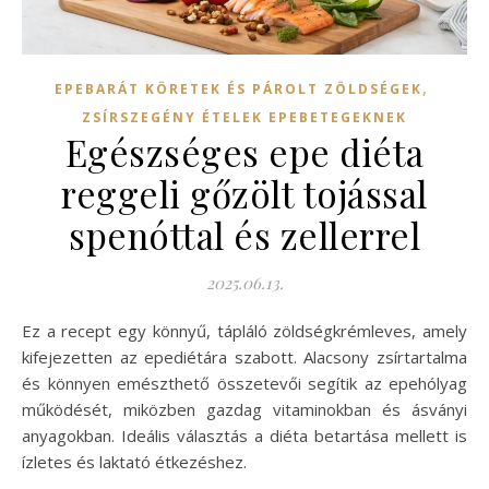
,
EPEBARÁT KÖRETEK ÉS PÁROLT ZÖLDSÉGEK
ZSÍRSZEGÉNY ÉTELEK EPEBETEGEKNEK
Egészséges epe diéta
reggeli gőzölt tojással
spenóttal és zellerrel
2025.06.13.
Ez a recept egy könnyű, tápláló zöldségkrémleves, amely
kifejezetten az epediétára szabott. Alacsony zsírtartalma
és könnyen emészthető összetevői segítik az epehólyag
működését, miközben gazdag vitaminokban és ásványi
anyagokban. Ideális választás a diéta betartása mellett is
ízletes és laktató étkezéshez.