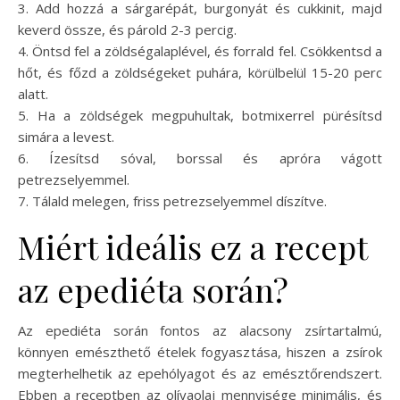
3. Add hozzá a sárgarépát, burgonyát és cukkinit, majd
keverd össze, és párold 2-3 percig.
4. Öntsd fel a zöldségalaplével, és forrald fel. Csökkentsd a
hőt, és főzd a zöldségeket puhára, körülbelül 15-20 perc
alatt.
5. Ha a zöldségek megpuhultak, botmixerrel pürésítsd
simára a levest.
6. Ízesítsd sóval, borssal és apróra vágott
petrezselyemmel.
7. Tálald melegen, friss petrezselyemmel díszítve.
Miért ideális ez a recept
az epediéta során?
Az epediéta során fontos az alacsony zsírtartalmú,
könnyen emészthető ételek fogyasztása, hiszen a zsírok
megterhelhetik az epehólyagot és az emésztőrendszert.
Ebben a receptben az olívaolaj mennyisége minimális, és