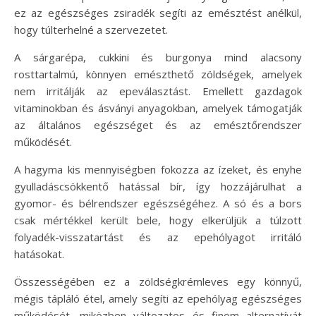
ez az egészséges zsiradék segíti az emésztést anélkül,
hogy túlterhelné a szervezetet.
A sárgarépa, cukkini és burgonya mind alacsony
rosttartalmú, könnyen emészthető zöldségek, amelyek
nem irritálják az epeválasztást. Emellett gazdagok
vitaminokban és ásványi anyagokban, amelyek támogatják
az általános egészséget és az emésztőrendszer
működését.
A hagyma kis mennyiségben fokozza az ízeket, és enyhe
gyulladáscsökkentő hatással bír, így hozzájárulhat a
gyomor- és bélrendszer egészségéhez. A só és a bors
csak mértékkel került bele, hogy elkerüljük a túlzott
folyadék-visszatartást és az epehólyagot irritáló
hatásokat.
Összességében ez a zöldségkrémleves egy könnyű,
mégis tápláló étel, amely segíti az epehólyag egészséges
működését, miközben változatos és finom alternatívát