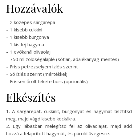
Hozzávalók
– 2 közepes sárgarépa
– 1 kisebb cukkini
– 1 kisebb burgonya
– 1 kis fej hagyma
– 1 evőkanál olívaolaj
– 750 ml zöldségalaplé (sótlan, adalékanyag-mentes)
– Friss petrezselyem ízlés szerint
– Só ízlés szerint (mértékkel)
– Frissen őrölt fekete bors (opcionális)
Elkészítés
1. A sárgarépát, cukkinit, burgonyát és hagymát tisztítsd
meg, majd vágd kisebb kockákra.
2. Egy lábasban melegítsd fel az olívaolajat, majd add
hozzá a felaprított hagymát, és párold üvegesre.