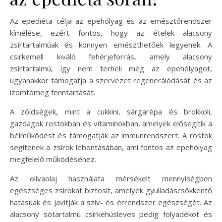
Az epediéta célja az epehólyag és az emésztőrendszer
kímélése, ezért fontos, hogy az ételek alacsony
zsírtartalmúak és könnyen emészthetőek legyenek. A
csirkemell kiváló fehérjeforrás, amely alacsony
zsírtartalmú, így nem terheli meg az epehólyagot,
ugyanakkor támogatja a szervezet regenerálódását és az
izomtömeg fenntartását.
A zöldségek, mint a cukkini, sárgarépa és brokkoli,
gazdagok rostokban és vitaminokban, amelyek elősegítik a
bélműködést és támogatják az immunrendszert. A rostok
segítenek a zsírok lebontásában, ami fontos az epehólyag
megfelelő működéséhez.
Az olívaolaj használata mérsékelt mennyiségben
egészséges zsírokat biztosít, amelyek gyulladáscsökkentő
hatásúak és javítják a szív- és érrendszer egészségét. Az
alacsony sótartalmú csirkehúsleves pedig folyadékot és