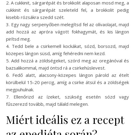
2. A cukkinit, sárgarépát és brokkolit alaposan mosd meg, a
cukkinit és sárgarépát szeleteld fel, a brokkolit pedig
kisebb rózsákra szedd szét.
3. Egy nagy serpenyőben melegítsd fel az olívaolajat, majd
add hozzá az apróra vágott fokhagymát, és kis lángon
pirítsd meg.
4. Tedd bele a csirkemell kockákat, sózd, borsozd, majd
közepes lángon süsd, amíg fehéredni nem kezd.
5. Add hozzá a zöldségeket, szórd meg az oregánóval és
bazsalikommal, majd öntsd rá a csirkehúslevest.
6. Fedő alatt, alacsony-közepes lángon párold az ételt
körülbelül 15-20 percig, amíg a csirke átsül és a zöldségek
megpuhulnak.
7. Ellenőrizd az ízeket, szükség esetén sózd vagy
fűszerezd tovább, majd tálald melegen.
Miért ideális ez a recept
az epediéta során?