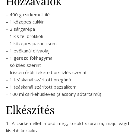
Hozzávalók
– 400 g csirkemellfilé
– 1 közepes cukkini
– 2 sárgarépa
– 1 kis fej brokkoli
– 1 közepes paradicsom
– 1 evőkanál olívaolaj
– 1 gerezd fokhagyma
– só ízlés szerint
– frissen őrölt fekete bors ízlés szerint
– 1 teáskanál szárított oregánó
– 1 teáskanál szárított bazsalikom
– 100 ml csirkehúsleves (alacsony sótartalmú)
Elkészítés
1. A csirkemellet mosd meg, töröld szárazra, majd vágd
kisebb kockákra.