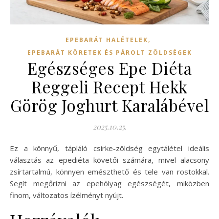
,
EPEBARÁT HALÉTELEK
EPEBARÁT KÖRETEK ÉS PÁROLT ZÖLDSÉGEK
Egészséges Epe Diéta
Reggeli Recept Hekk
Görög Joghurt Karalábével
2025.10.25.
Ez a könnyű, tápláló csirke-zöldség egytálétel ideális
választás az epediéta követői számára, mivel alacsony
zsírtartalmú, könnyen emészthető és tele van rostokkal.
Segít megőrizni az epehólyag egészségét, miközben
finom, változatos ízélményt nyújt.