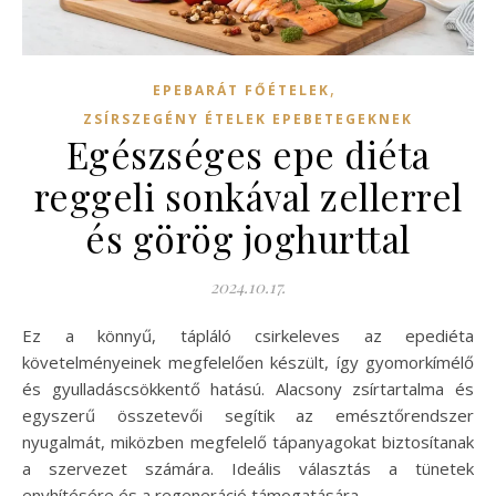
,
EPEBARÁT FŐÉTELEK
ZSÍRSZEGÉNY ÉTELEK EPEBETEGEKNEK
Egészséges epe diéta
reggeli sonkával zellerrel
és görög joghurttal
2024.10.17.
Ez a könnyű, tápláló csirkeleves az epediéta
követelményeinek megfelelően készült, így gyomorkímélő
és gyulladáscsökkentő hatású. Alacsony zsírtartalma és
egyszerű összetevői segítik az emésztőrendszer
nyugalmát, miközben megfelelő tápanyagokat biztosítanak
a szervezet számára. Ideális választás a tünetek
enyhítésére és a regeneráció támogatására.