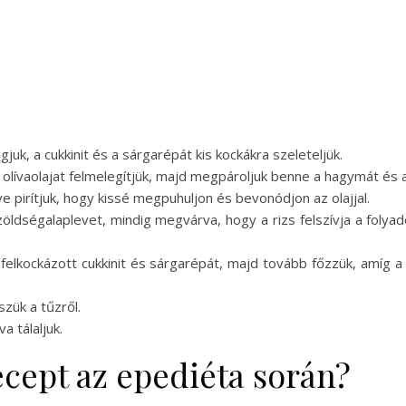
uk, a cukkinit és a sárgarépát kis kockákra szeleteljük.
olívaolajat felmelegítjük, majd megpároljuk benne a hagymát és
e pirítjuk, hogy kissé megpuhuljon és bevonódjon az olajjal.
öldségalaplevet, mindig megvárva, hogy a rizs felszívja a folyad
 felkockázott cukkinit és sárgarépát, majd tovább főzzük, amí
szük a tűzről.
 tálaljuk.
recept az epediéta során?