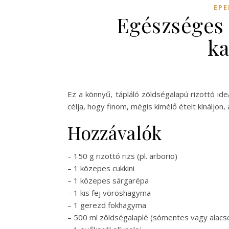
EPE
Egészséges 
ka
Ez a könnyű, tápláló zöldségalapú rizottó id
célja, hogy finom, mégis kímélő ételt kínáljo
Hozzávalók
– 150 g rizottó rizs (pl. arborio)
– 1 közepes cukkini
– 1 közepes sárgarépa
– 1 kis fej vöröshagyma
– 1 gerezd fokhagyma
– 500 ml zöldségalaplé (sómentes vagy alacs