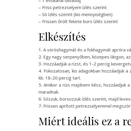
– 1 evőkanál olívaolaj
– Friss petrezselyem ízlés szerint
– Só ízlés szerint (kis mennyiségben)
– Frissen őrölt fekete bors ízlés szerint
Elkészítés
1. A vöröshagymát és a fokhagymát apróra vágj
2. Egy nagy serpenyőben, közepes lángon, az 
3. Hozzáadjuk a rizst, és 1-2 percig kevergetv
4. Fokozatosan, kis adagokban hozzáadjuk a z
kb. 18-20 percig tart.
5. Amikor a rizs majdnem kész, hozzáadjuk a
maradnak.
6. Sózzuk, borsozzuk ízlés szerint, majd leves
7. Frissen aprított petrezselyemmel megszórva
Miért ideális ez a 