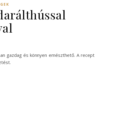
ÉGEK
darálthússal
val
ostban gazdag és könnyen emészthető. A recept
ztést.