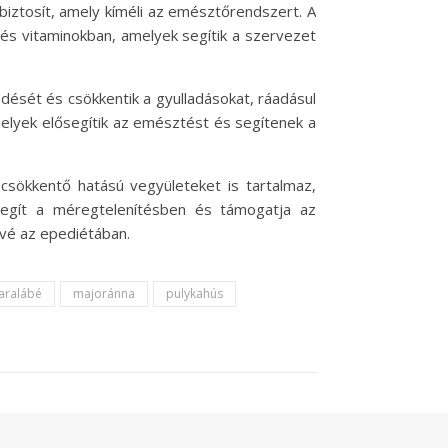
biztosít, amely kíméli az emésztőrendszert. A
 és vitaminokban, amelyek segítik a szervezet
dését és csökkentik a gyulladásokat, ráadásul
elyek elősegítik az emésztést és segítenek a
sökkentő hatású vegyületeket is tartalmaz,
segít a méregtelenítésben és támogatja az
vé az epediétában.
aralábé
majoránna
pulykahús