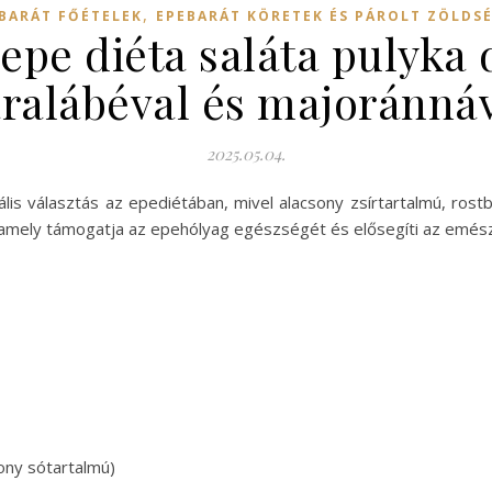
,
BARÁT FŐÉTELEK
EPEBARÁT KÖRETEK ÉS PÁROLT ZÖLDS
epe diéta saláta pulyka 
ralábéval és majoránná
2025.05.04.
eális választás az epediétában, mivel alacsony zsírtartalmú, r
n, amely támogatja az epehólyag egészségét és elősegíti az emés
ony sótartalmú)