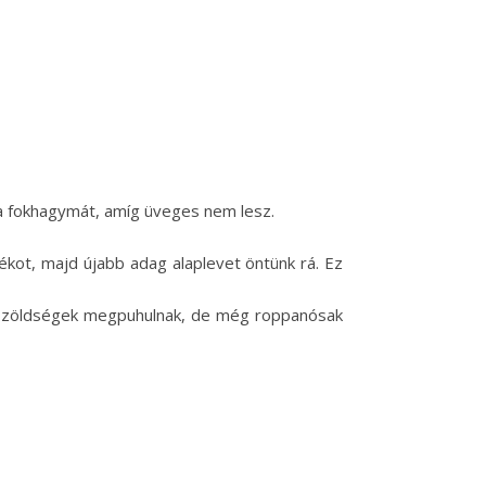
 a fokhagymát, amíg üveges nem lesz.
ékot, majd újabb adag alaplevet öntünk rá. Ez
g a zöldségek megpuhulnak, de még roppanósak