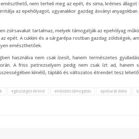
n emészthető, nem terheli meg az epét, és sima, krémes állagot 
 irritálja az epehólyagot, ugyanakkor gazdag ásványi anyagokban
len zsírsavakat tartalmaz, melyek támogatják az epehólyag műkö
az epét. A cukkini és a sárgarépa rostban gazdag zöldségek, am
nyen emészthetőek.
en használva nem csak ízesít, hanem természetes gyulladásc
orán. A friss petrezselyem pedig nem csak ízt ad, hanem 
zességében kímélő, tápláló és változatos étrendet tesz lehető
ek
egészséges étrend
emésztés támogatás
epebarát diéta
k