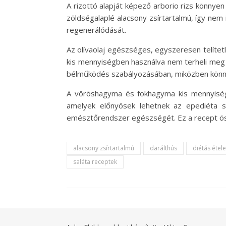
A rizottó alapját képező arborio rizs könnye
zöldségalaplé alacsony zsírtartalmú, így nem
regenerálódását.
Az olívaolaj egészséges, egyszeresen telítet
kis mennyiségben használva nem terheli meg 
bélműködés szabályozásában, miközben kön
A vöröshagyma és fokhagyma kis mennyiségb
amelyek előnyösek lehetnek az epediéta s
emésztőrendszer egészségét. Ez a recept öss
alacsony zsírtartalmú
darálthús
diétás étel
saláta receptek