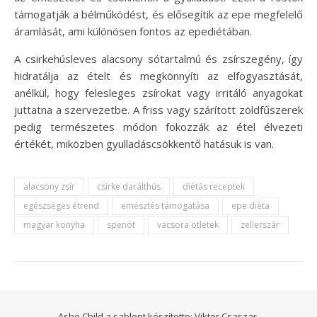
támogatják a bélműködést, és elősegítik az epe megfelelő
áramlását, ami különösen fontos az epediétában.
A csirkehúsleves alacsony sótartalmú és zsírszegény, így
hidratálja az ételt és megkönnyíti az elfogyasztását,
anélkül, hogy felesleges zsírokat vagy irritáló anyagokat
juttatna a szervezetbe. A friss vagy szárított zöldfűszerek
pedig természetes módon fokozzák az étel élvezeti
értékét, miközben gyulladáscsökkentő hatásuk is van.
alacsony zsír
csirke darálthús
diétás receptek
egészséges étrend
emésztés támogatása
epe diéta
magyar konyha
spenót
vacsora ötletek
zellerszár
Ashe Child a sablont készítette:
Viktor Csaszar.