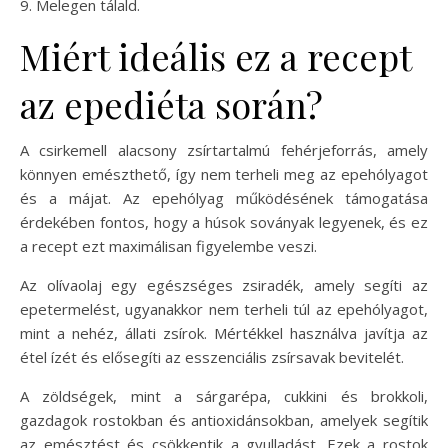
9. Melegen tálald.
Miért ideális ez a recept
az epediéta során?
A csirkemell alacsony zsírtartalmú fehérjeforrás, amely
könnyen emészthető, így nem terheli meg az epehólyagot
és a májat. Az epehólyag működésének támogatása
érdekében fontos, hogy a húsok soványak legyenek, és ez
a recept ezt maximálisan figyelembe veszi.
Az olívaolaj egy egészséges zsiradék, amely segíti az
epetermelést, ugyanakkor nem terheli túl az epehólyagot,
mint a nehéz, állati zsírok. Mértékkel használva javítja az
étel ízét és elősegíti az esszenciális zsírsavak bevitelét.
A zöldségek, mint a sárgarépa, cukkini és brokkoli,
gazdagok rostokban és antioxidánsokban, amelyek segítik
az emésztést és csökkentik a gyulladást. Ezek a rostok