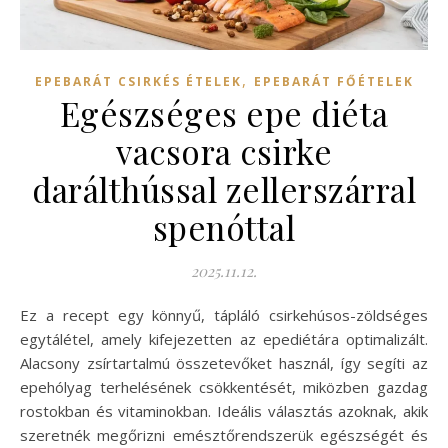
,
EPEBARÁT CSIRKÉS ÉTELEK
EPEBARÁT FŐÉTELEK
Egészséges epe diéta
vacsora csirke
darálthússal zellerszárral
spenóttal
2025.11.12.
Ez a recept egy könnyű, tápláló csirkehúsos-zöldséges
egytálétel, amely kifejezetten az epediétára optimalizált.
Alacsony zsírtartalmú összetevőket használ, így segíti az
epehólyag terhelésének csökkentését, miközben gazdag
rostokban és vitaminokban. Ideális választás azoknak, akik
szeretnék megőrizni emésztőrendszerük egészségét és