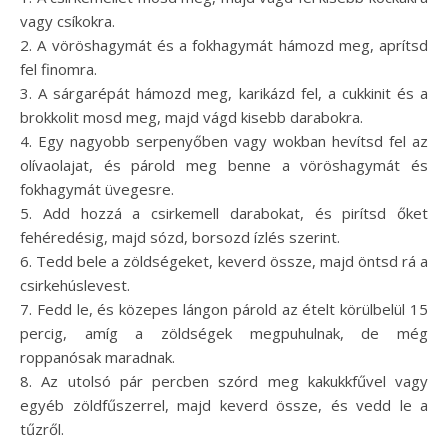
vagy csíkokra.
2. A vöröshagymát és a fokhagymát hámozd meg, aprítsd
fel finomra.
3. A sárgarépát hámozd meg, karikázd fel, a cukkinit és a
brokkolit mosd meg, majd vágd kisebb darabokra.
4. Egy nagyobb serpenyőben vagy wokban hevítsd fel az
olívaolajat, és párold meg benne a vöröshagymát és
fokhagymát üvegesre.
5. Add hozzá a csirkemell darabokat, és pirítsd őket
fehéredésig, majd sózd, borsozd ízlés szerint.
6. Tedd bele a zöldségeket, keverd össze, majd öntsd rá a
csirkehúslevest.
7. Fedd le, és közepes lángon párold az ételt körülbelül 15
percig, amíg a zöldségek megpuhulnak, de még
roppanósak maradnak.
8. Az utolsó pár percben szórd meg kakukkfűvel vagy
egyéb zöldfűszerrel, majd keverd össze, és vedd le a
tűzről.