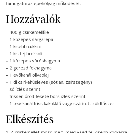
támogatni az epehólyag működését.
Hozzávalók
– 400 g csirkemellfilé
– 1 közepes sárgarépa
– 1 kisebb cukkini
– 1 kis fej brokkoli
– 1 közepes vöröshagyma
– 2 gerezd fokhagyma
– 1 evőkanál olívaolaj
– 1 dl csirkehúsleves (sótlan, zsírszegény)
– só ízlés szerint
– frissen őrölt fekete bors ízlés szerint
– 1 teáskanál friss kakukkfű vagy szárított zöldfűszer
Elkészítés
1. A csirkemellet mosd meg, majd vágd fel kisebb kockákra