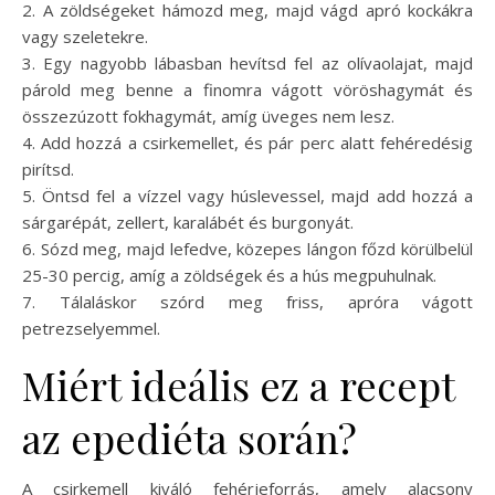
2. A zöldségeket hámozd meg, majd vágd apró kockákra
vagy szeletekre.
3. Egy nagyobb lábasban hevítsd fel az olívaolajat, majd
párold meg benne a finomra vágott vöröshagymát és
összezúzott fokhagymát, amíg üveges nem lesz.
4. Add hozzá a csirkemellet, és pár perc alatt fehéredésig
pirítsd.
5. Öntsd fel a vízzel vagy húslevessel, majd add hozzá a
sárgarépát, zellert, karalábét és burgonyát.
6. Sózd meg, majd lefedve, közepes lángon főzd körülbelül
25-30 percig, amíg a zöldségek és a hús megpuhulnak.
7. Tálaláskor szórd meg friss, apróra vágott
petrezselyemmel.
Miért ideális ez a recept
az epediéta során?
A csirkemell kiváló fehérjeforrás, amely alacsony