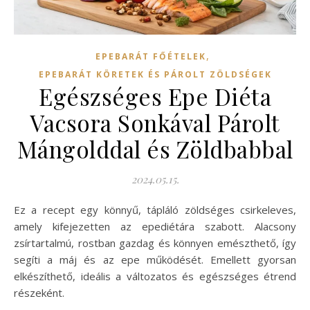
,
EPEBARÁT FŐÉTELEK
EPEBARÁT KÖRETEK ÉS PÁROLT ZÖLDSÉGEK
Egészséges Epe Diéta
Vacsora Sonkával Párolt
Mángolddal és Zöldbabbal
2024.05.15.
Ez a recept egy könnyű, tápláló zöldséges csirkeleves,
amely kifejezetten az epediétára szabott. Alacsony
zsírtartalmú, rostban gazdag és könnyen emészthető, így
segíti a máj és az epe működését. Emellett gyorsan
elkészíthető, ideális a változatos és egészséges étrend
részeként.