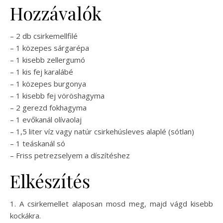
Hozzávalók
– 2 db csirkemellfilé
– 1 közepes sárgarépa
– 1 kisebb zellergumó
– 1 kis fej karalábé
– 1 közepes burgonya
– 1 kisebb fej vöröshagyma
– 2 gerezd fokhagyma
– 1 evőkanál olívaolaj
– 1,5 liter víz vagy natúr csirkehúsleves alaplé (sótlan)
– 1 teáskanál só
– Friss petrezselyem a díszítéshez
Elkészítés
1. A csirkemellet alaposan mosd meg, majd vágd kisebb
kockákra.