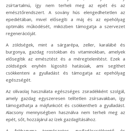
zsírtartalmú, így nem terheli meg az epét és az
emésztőrendszert. A sovány hús elengedhetetlen az
epediétában, mivel elősegíti a máj és az epehólyag
optimális működését, miközben támogatja a szervezet
regenerációját.
A zöldségek, mint a sárgarépa, zeller, karalábé és
burgonya, gazdag rostokban és vitaminokban, amelyek
elősegítik az emésztést és a méregtelenítést. Ezek a
zöldségek enyhén lúgosító hatásúak, ami segíthet
csökkenteni a gyulladást és támogatja az epehólyag
egészségét.
Az olívaolaj használata egészséges zsiradékként szolgál,
amely gazdag egyszeresen telítetlen zsírsavakban, így
támogathatja a májfunkciót és csökkentheti a gyulladást.
Alacsony mennyiségben használva nem terheli meg az
epét, sőt, hozzájárul az ízek gazdagításához.
A fokhagyma természetes gyulladáscsökkentő és