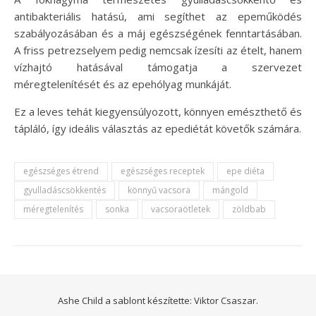
antibakteriális hatású, ami segíthet az epeműködés
szabályozásában és a máj egészségének fenntartásában.
A friss petrezselyem pedig nemcsak ízesíti az ételt, hanem
vízhajtó hatásával támogatja a szervezet
méregtelenítését és az epehólyag munkáját.
Ez a leves tehát kiegyensúlyozott, könnyen emészthető és
tápláló, így ideális választás az epediétát követők számára.
egészséges étrend
egészséges receptek
epe diéta
gyulladáscsökkentés
könnyű vacsora
mángold
méregtelenítés
sonka
vacsoraötletek
zöldbab
Ashe Child a sablont készítette:
Viktor Csaszar.