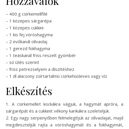
Hozzávalók
– 400 g csirkemellfilé
– 1 közepes sárgarépa
– 1 közepes cukkini
– 1 kis fej vöröshagyma
– 2 evőkanál olívaolaj
– 1 gerezd fokhagyma
– 1 teáskanál friss reszelt gyömbér
– só ízlés szerint
– friss petrezselyem a díszítéshez
– 1 dl alacsony zsírtartalmú csirkehúsleves vagy víz
Elkészítés
1. A csirkemellet kockákra vágjuk, a hagymát apróra, a
sárgarépát és a cukkinit vékony karikákra szeleteljük.
2. Egy nagy serpenyőben felmelegítjük az olívaolajat, majd
megdinszteljük rajta a vöröshagymát és a fokhagymát,