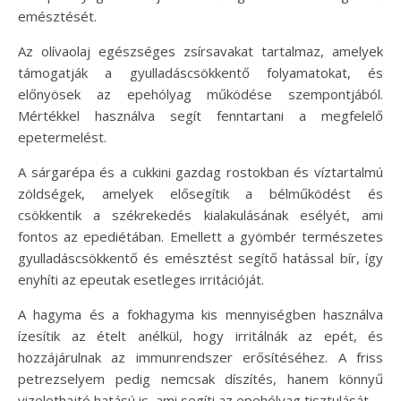
emésztését.
Az olívaolaj egészséges zsírsavakat tartalmaz, amelyek
támogatják a gyulladáscsökkentő folyamatokat, és
előnyösek az epehólyag működése szempontjából.
Mértékkel használva segít fenntartani a megfelelő
epetermelést.
A sárgarépa és a cukkini gazdag rostokban és víztartalmú
zöldségek, amelyek elősegítik a bélműködést és
csökkentik a székrekedés kialakulásának esélyét, ami
fontos az epediétában. Emellett a gyömbér természetes
gyulladáscsökkentő és emésztést segítő hatással bír, így
enyhíti az epeutak esetleges irritációját.
A hagyma és a fokhagyma kis mennyiségben használva
ízesítik az ételt anélkül, hogy irritálnák az epét, és
hozzájárulnak az immunrendszer erősítéséhez. A friss
petrezselyem pedig nemcsak díszítés, hanem könnyű
vizelethajtó hatású is, ami segíti az epehólyag tisztulását.