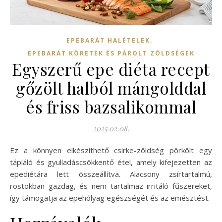
,
EPEBARÁT HALÉTELEK
EPEBARÁT KÖRETEK ÉS PÁROLT ZÖLDSÉGEK
Egyszerű epe diéta recept
gőzölt halból mángolddal
és friss bazsalikommal
2025.02.08.
Ez a könnyen elkészíthető csirke-zöldség pörkölt egy
tápláló és gyulladáscsökkentő étel, amely kifejezetten az
epediétára lett összeállítva. Alacsony zsírtartalmú,
rostokban gazdag, és nem tartalmaz irritáló fűszereket,
így támogatja az epehólyag egészségét és az emésztést.