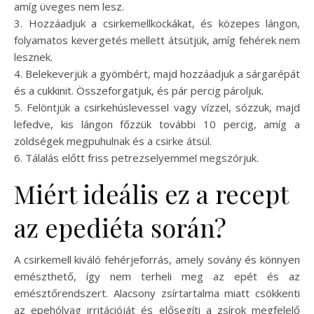
amíg üveges nem lesz.
3. Hozzáadjuk a csirkemellkockákat, és közepes lángon,
folyamatos kevergetés mellett átsütjük, amíg fehérek nem
lesznek.
4. Belekeverjük a gyömbért, majd hozzáadjuk a sárgarépát
és a cukkinit. Összeforgatjuk, és pár percig pároljuk.
5. Felöntjük a csirkehúslevessel vagy vízzel, sózzuk, majd
lefedve, kis lángon főzzük további 10 percig, amíg a
zöldségek megpuhulnak és a csirke átsül.
6. Tálalás előtt friss petrezselyemmel megszórjuk.
Miért ideális ez a recept
az epediéta során?
A csirkemell kiváló fehérjeforrás, amely sovány és könnyen
emészthető, így nem terheli meg az epét és az
emésztőrendszert. Alacsony zsírtartalma miatt csökkenti
az epehólyag irritációját és elősegíti a zsírok megfelelő