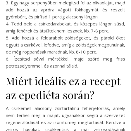
3. Egy nagy serpenyőben melegítsd fel az olívaolajat, majd
add hozzá az apróra vágott fokhagymát és reszelt
gyömbért, és pirítsd 1 percig alacsony lángon.
4. Tedd bele a csirkedarabokat, és közepes lángon süsd,
amíg fehérek és átsültek nem lesznek, kb. 7-8 perc.
5. Add hozzá a feldarabolt zöldségeket, és párold őket
együtt a csirkével, lefedve, amíg a zöldségek megpuhulnak,
de még roppanósak maradnak, kb. 8-10 perc.
6. Ízesítsd sóval mértékkel, majd szórd meg friss
petrezselyemmel, és azonnal tálald.
Miért ideális ez a recept
az epediéta során?
A csirkemell alacsony zsírtartalmú fehérjeforrás, amely
nem terheli meg a májat, ugyanakkor segíti a szervezet
regenerálódását és az izomtömeg megtartását. Kerülve a
zsíros húsokat, csökkentjük a máj zsírosodásának