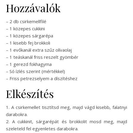
Hozzávalók
– 2 db csirkemellfilé
– 1 közepes cukkini
– 1 közepes sárgarépa
– 1 kisebb fej brokkoli
– 1 evőkanál extra szűz olívaolaj
– 1 teáskanál friss reszelt gyömbér
– 1 gerezd fokhagyma
– Só ízlés szerint (mértékkel)
– Friss petrezselyem a díszítéshez
Elkészítés
1. A csirkemellet tisztítsd meg, majd vágd kisebb, falatnyi
darabokra.
2. A cukkinit, sárgarépát és brokkolit mosd meg, majd
szeleteld fel egyenletes darabokra.