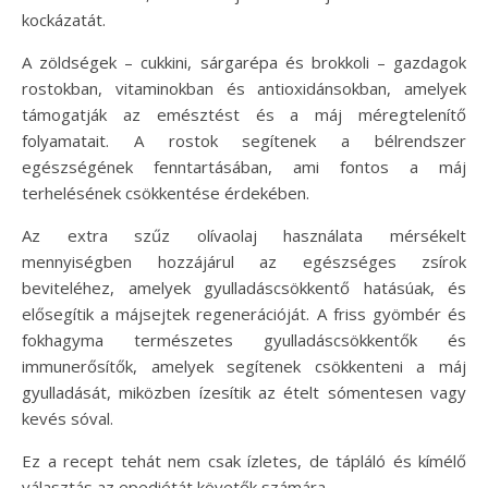
kockázatát.
A zöldségek – cukkini, sárgarépa és brokkoli – gazdagok
rostokban, vitaminokban és antioxidánsokban, amelyek
támogatják az emésztést és a máj méregtelenítő
folyamatait. A rostok segítenek a bélrendszer
egészségének fenntartásában, ami fontos a máj
terhelésének csökkentése érdekében.
Az extra szűz olívaolaj használata mérsékelt
mennyiségben hozzájárul az egészséges zsírok
beviteléhez, amelyek gyulladáscsökkentő hatásúak, és
elősegítik a májsejtek regenerációját. A friss gyömbér és
fokhagyma természetes gyulladáscsökkentők és
immunerősítők, amelyek segítenek csökkenteni a máj
gyulladását, miközben ízesítik az ételt sómentesen vagy
kevés sóval.
Ez a recept tehát nem csak ízletes, de tápláló és kímélő
választás az epediétát követők számára.