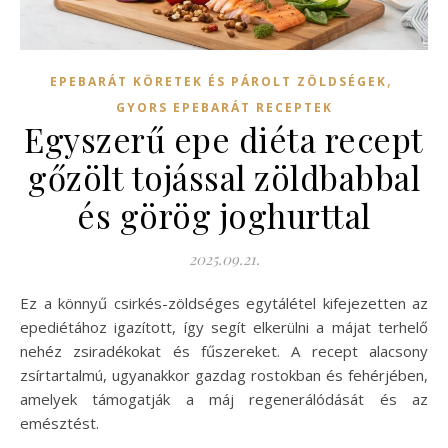
,
EPEBARÁT KÖRETEK ÉS PÁROLT ZÖLDSÉGEK
GYORS EPEBARÁT RECEPTEK
Egyszerű epe diéta recept
gőzölt tojással zöldbabbal
és görög joghurttal
2025.09.21.
Ez a könnyű csirkés-zöldséges egytálétel kifejezetten az
epediétához igazított, így segít elkerülni a májat terhelő
nehéz zsiradékokat és fűszereket. A recept alacsony
zsírtartalmú, ugyanakkor gazdag rostokban és fehérjében,
amelyek támogatják a máj regenerálódását és az
emésztést.