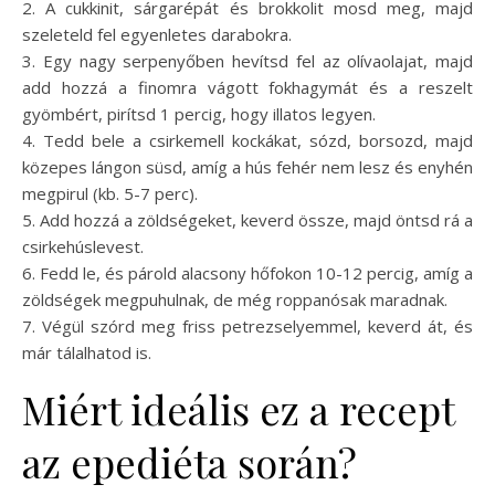
2. A cukkinit, sárgarépát és brokkolit mosd meg, majd
szeleteld fel egyenletes darabokra.
3. Egy nagy serpenyőben hevítsd fel az olívaolajat, majd
add hozzá a finomra vágott fokhagymát és a reszelt
gyömbért, pirítsd 1 percig, hogy illatos legyen.
4. Tedd bele a csirkemell kockákat, sózd, borsozd, majd
közepes lángon süsd, amíg a hús fehér nem lesz és enyhén
megpirul (kb. 5-7 perc).
5. Add hozzá a zöldségeket, keverd össze, majd öntsd rá a
csirkehúslevest.
6. Fedd le, és párold alacsony hőfokon 10-12 percig, amíg a
zöldségek megpuhulnak, de még roppanósak maradnak.
7. Végül szórd meg friss petrezselyemmel, keverd át, és
már tálalhatod is.
Miért ideális ez a recept
az epediéta során?