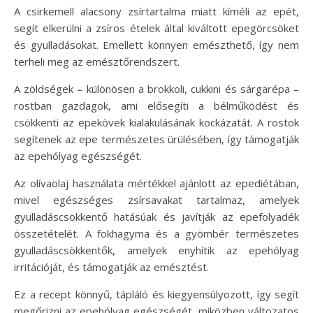
A csirkemell alacsony zsírtartalma miatt kíméli az epét,
segít elkerülni a zsíros ételek által kiváltott epegörcsöket
és gyulladásokat. Emellett könnyen emészthető, így nem
terheli meg az emésztőrendszert.
A zöldségek – különösen a brokkoli, cukkini és sárgarépa –
rostban gazdagok, ami elősegíti a bélműködést és
csökkenti az epekövek kialakulásának kockázatát. A rostok
segítenek az epe természetes ürülésében, így támogatják
az epehólyag egészségét.
Az olívaolaj használata mértékkel ajánlott az epediétában,
mivel egészséges zsírsavakat tartalmaz, amelyek
gyulladáscsökkentő hatásúak és javítják az epefolyadék
összetételét. A fokhagyma és a gyömbér természetes
gyulladáscsökkentők, amelyek enyhítik az epehólyag
irritációját, és támogatják az emésztést.
Ez a recept könnyű, tápláló és kiegyensúlyozott, így segít
megőrizni az epehólyag egészségét, miközben változatos