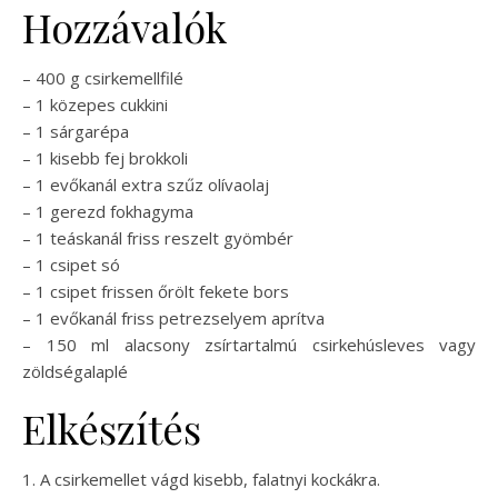
Hozzávalók
– 400 g csirkemellfilé
– 1 közepes cukkini
– 1 sárgarépa
– 1 kisebb fej brokkoli
– 1 evőkanál extra szűz olívaolaj
– 1 gerezd fokhagyma
– 1 teáskanál friss reszelt gyömbér
– 1 csipet só
– 1 csipet frissen őrölt fekete bors
– 1 evőkanál friss petrezselyem aprítva
– 150 ml alacsony zsírtartalmú csirkehúsleves vagy
zöldségalaplé
Elkészítés
1. A csirkemellet vágd kisebb, falatnyi kockákra.