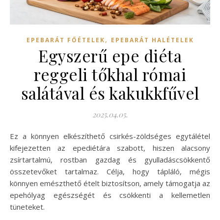
,
EPEBARÁT FŐÉTELEK
EPEBARÁT HALÉTELEK
Egyszerű epe diéta
reggeli tőkhal római
salátával és kakukkfűvel
2025.04.05.
Ez a könnyen elkészíthető csirkés-zöldséges egytálétel
kifejezetten az epediétára szabott, hiszen alacsony
zsírtartalmú, rostban gazdag és gyulladáscsökkentő
összetevőket tartalmaz. Célja, hogy tápláló, mégis
könnyen emészthető ételt biztosítson, amely támogatja az
epehólyag egészségét és csökkenti a kellemetlen
tüneteket.