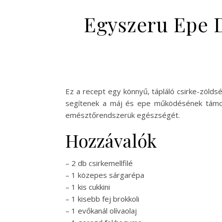
Egyszeru Epe D
Ez a recept egy könnyű, tápláló csirke-zölds
segítenek a máj és epe működésének támogat
emésztőrendszerük egészségét.
Hozzávalók
– 2 db csirkemellfilé
– 1 közepes sárgarépa
– 1 kis cukkini
– 1 kisebb fej brokkoli
– 1 evőkanál olívaolaj