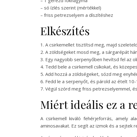
– 1 gerezd fokhagyma
– só ízlés szerint (mértékkel)
– friss petrezselyem a díszítéshez
Elkészítés
1. A csirkemellet tisztítsd meg, majd szeletel
2. A zöldségeket mosd meg, a sárgarépát hámo
3. Egy nagyobb serpenyőben hevítsd fel az ol
4. Tedd bele a csirkemell csíkokat, és közep
5. Add hozzá a zöldségeket, sózd meg enyhén
6. Fedd le a serpenyőt, és párold az ételt 
7. Végül szórd meg friss petrezselyemmel, és 
Miért ideális ez a 
A csirkemell kiváló fehérjeforrás, amely a
aminosavakat. Ez segít az izmok és a sejtek r