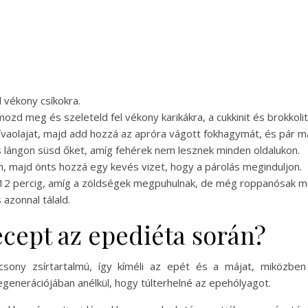
d vékony csíkokra.
zd meg és szeleteld fel vékony karikákra, a cukkinit és brokkoli
ívaolajat, majd add hozzá az apróra vágott fokhagymát, és pár má
es lángon süsd őket, amíg fehérek nem lesznek minden oldalukon.
, majd önts hozzá egy kevés vizet, hogy a párolás meginduljon.
10-12 percig, amíg a zöldségek megpuhulnak, de még roppanósak m
azonnal tálald.
recept az epediéta során?
lacsony zsírtartalmú, így kíméli az epét és a májat, miközb
egenerációjában anélkül, hogy túlterhelné az epehólyagot.