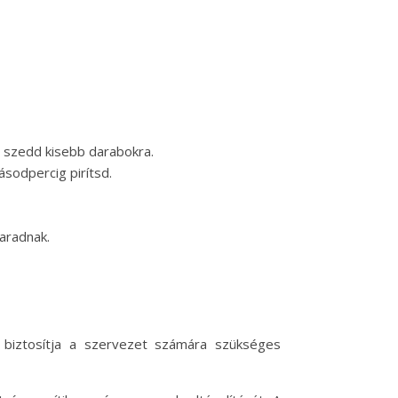
t szedd kisebb darabokra.
sodpercig pirítsd.
aradnak.
en biztosítja a szervezet számára szükséges