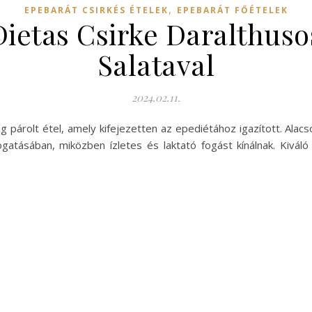
,
EPEBARÁT CSIRKÉS ÉTELEK
EPEBARÁT FŐÉTELEK
ietas Csirke Daralthusos 
Salataval
2024.02.11.
ég párolt étel, amely kifejezetten az epediétához igazított. Ala
ásában, miközben ízletes és laktató fogást kínálnak. Kiváló 