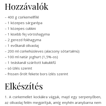
Hozzávalók
– 400 g csirkemellfilé
– 1 közepes sárgarépa
– 1 közepes cukkini
– 1 kisebb fej vöröshagyma
– 2 gerezd fokhagyma
– 1 evőkanál olívaolaj
– 200 ml csirkehúsleves (alacsony sótartalmú)
– 100 ml natúr joghurt (1,5%-os)
– 1 teáskanál szárított kakukkfű
– só ízlés szerint
– frissen őrölt fekete bors ízlés szerint
Elkészítés
1. A csirkemellet kockákra vágjuk, majd egy serpenyőben,
az olívaolaj felén megpirítjuk, amíg enyhén aranybarna nem