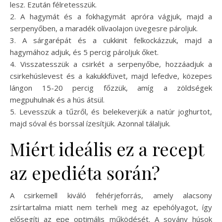
lesz. Ezután félretesszük.
2. A hagymát és a fokhagymát apróra vágjuk, majd a
serpenyőben, a maradék olívaolajon üvegesre pároljuk.
3. A sárgarépát és a cukkinit felkockázzuk, majd a
hagymához adjuk, és 5 percig pároljuk őket.
4. Visszatesszük a csirkét a serpenyőbe, hozzáadjuk a
csirkehúslevest és a kakukkfüvet, majd lefedve, közepes
lángon 15-20 percig főzzük, amíg a zöldségek
megpuhulnak és a hús átsül.
5. Levesszük a tűzről, és belekeverjük a natúr joghurtot,
majd sóval és borssal ízesítjük. Azonnal tálaljuk.
Miért ideális ez a recept
az epediéta során?
A csirkemell kiváló fehérjeforrás, amely alacsony
zsírtartalma miatt nem terheli meg az epehólyagot, így
elősegíti az epe optimális működését. A sovány húsok