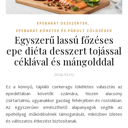
,
EPEBARÁT DESSZERTEK
EPEBARÁT KÖRETEK ÉS PÁROLT ZÖLDSÉGEK
Egyszerű lassú főzéses
epe diéta desszert tojással
céklával és mángolddal
2024.05.03.
Ez a könnyű, tápláló csirkeragu tökéletes választás az
epediétában követők számára, hiszen alacsony
zsírtartalmú, ugyanakkor gazdag fehérjében és rostokban.
Az egyszerűen emészthető alapanyagok segítik az
epehólyag működésének támogatását, miközben ízletes
és változatos étkezést biztosítanak.