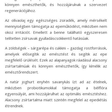
könnyen emészthetők, és hozzájárulnak a szervezet
regenerációjához.
Az olívaolaj egy egészséges zsiradék, amely mérsékelt
mennyiségben támogatja az epeműködést, miközben nem
okoz irritációt. Emellett a benne található egyszeresen
telítetlen zsírsavak gyulladáscsökkentő hatásúak.
A zöldségek – sárgarépa és cukkini – gazdag rostforrások,
amelyek elősegítik az emésztést és segítik az epe
megfelelő ürülését. Ezek az alapanyagok ráadásul alacsony
zsírtartalmúak és könnyen emészthetők, így kímélik az
emésztőrendszert.
A natúr joghurt enyhén savanykás ízt ad az ételnek,
miközben probiotikumokkal támogatja a bélflóra
egyensúlyát, ami hozzájárulhat az optimális emésztéshez.
Alacsony zsírtartalma miatt szintén megfelel az epediétás
étrendnek.