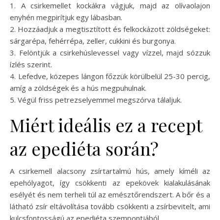
1. A csirkemellet kockákra vágjuk, majd az olívaolajon
enyhén megpirítjuk egy lábasban.
2. Hozzáadjuk a megtisztított és felkockázott zöldségeket:
sárgarépa, fehérrépa, zeller, cukkini és burgonya.
3. Felöntjük a csirkehúslevessel vagy vízzel, majd sózzuk
ízlés szerint.
4. Lefedve, közepes lángon főzzük körülbelül 25-30 percig,
amíg a zöldségek és a hús megpuhulnak.
5. Végül friss petrezselyemmel megszórva tálaljuk.
Miért ideális ez a recept
az epediéta során?
A csirkemell alacsony zsírtartalmú hús, amely kíméli az
epehólyagot, így csökkenti az epekövek kialakulásának
esélyét és nem terheli túl az emésztőrendszert. A bőr és a
látható zsír eltávolítása tovább csökkenti a zsírbevitelt, ami
kulcsfontosságú az epediéta szempontjából.