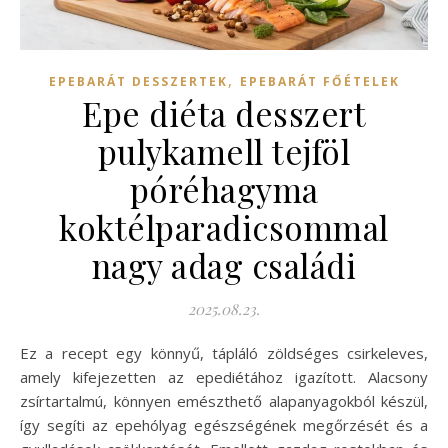
,
EPEBARÁT DESSZERTEK
EPEBARÁT FŐÉTELEK
Epe diéta desszert
pulykamell tejföl
póréhagyma
koktélparadicsommal
nagy adag családi
2025.08.23.
Ez a recept egy könnyű, tápláló zöldséges csirkeleves,
amely kifejezetten az epediétához igazított. Alacsony
zsírtartalmú, könnyen emészthető alapanyagokból készül,
így segíti az epehólyag egészségének megőrzését és a