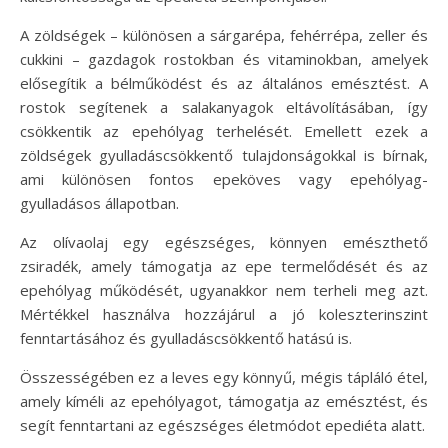
A zöldségek – különösen a sárgarépa, fehérrépa, zeller és
cukkini – gazdagok rostokban és vitaminokban, amelyek
elősegítik a bélműködést és az általános emésztést. A
rostok segítenek a salakanyagok eltávolításában, így
csökkentik az epehólyag terhelését. Emellett ezek a
zöldségek gyulladáscsökkentő tulajdonságokkal is bírnak,
ami különösen fontos epeköves vagy epehólyag-
gyulladásos állapotban.
Az olívaolaj egy egészséges, könnyen emészthető
zsiradék, amely támogatja az epe termelődését és az
epehólyag működését, ugyanakkor nem terheli meg azt.
Mértékkel használva hozzájárul a jó koleszterinszint
fenntartásához és gyulladáscsökkentő hatású is.
Összességében ez a leves egy könnyű, mégis tápláló étel,
amely kíméli az epehólyagot, támogatja az emésztést, és
segít fenntartani az egészséges életmódot epediéta alatt.