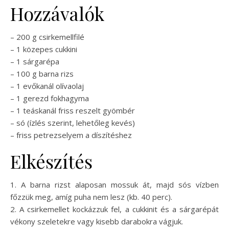
Hozzávalók
– 200 g csirkemellfilé
– 1 közepes cukkini
– 1 sárgarépa
– 100 g barna rizs
– 1 evőkanál olívaolaj
– 1 gerezd fokhagyma
– 1 teáskanál friss reszelt gyömbér
– só (ízlés szerint, lehetőleg kevés)
– friss petrezselyem a díszítéshez
Elkészítés
1. A barna rizst alaposan mossuk át, majd sós vízben
főzzük meg, amíg puha nem lesz (kb. 40 perc).
2. A csirkemellet kockázzuk fel, a cukkinit és a sárgarépát
vékony szeletekre vagy kisebb darabokra vágjuk.