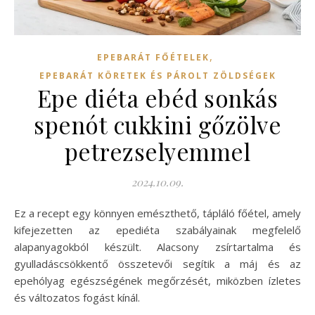
,
EPEBARÁT FŐÉTELEK
EPEBARÁT KÖRETEK ÉS PÁROLT ZÖLDSÉGEK
Epe diéta ebéd sonkás
spenót cukkini gőzölve
petrezselyemmel
2024.10.09.
Ez a recept egy könnyen emészthető, tápláló főétel, amely
kifejezetten az epediéta szabályainak megfelelő
alapanyagokból készült. Alacsony zsírtartalma és
gyulladáscsökkentő összetevői segítik a máj és az
epehólyag egészségének megőrzését, miközben ízletes
és változatos fogást kínál.