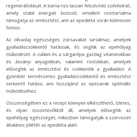
regenerálódását. A barna rizs lassan felszívódó szénhidrát,
amely stabil energiát biztosít, emellett rosttartalma
támogatja az emésztést, ami az epediéta során különösen
fontos.
Az olívaolaj egészséges zsírsavakat tartalmaz, amelyek
gyulladáscsökkentő hatásúak, és segítik az epehólyag
működését. A cukkini és a sárgarépa gazdag vitaminokban
és ásványi anyagokban, valamint rostokban, amelyek
elősegítik az emésztést és csökkentik a gyulladást. A
gyömbér természetes gyulladáscsökkentő és emésztést
serkentő hatású, ami hozzájárul az epesavak optimális
működéséhez.
Összességében ez a recept könnyen elkészíthető, ízletes,
és olyan összetevőkből áll, amelyek elősegítik az
epehólyag egészségét, miközben támogatják a szervezet
általános jólétét az epediéta alatt.