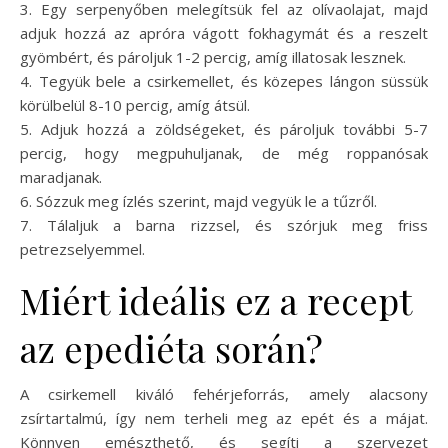
3. Egy serpenyőben melegítsük fel az olívaolajat, majd
adjuk hozzá az apróra vágott fokhagymát és a reszelt
gyömbért, és pároljuk 1-2 percig, amíg illatosak lesznek.
4. Tegyük bele a csirkemellet, és közepes lángon süssük
körülbelül 8-10 percig, amíg átsül.
5. Adjuk hozzá a zöldségeket, és pároljuk további 5-7
percig, hogy megpuhuljanak, de még roppanósak
maradjanak.
6. Sózzuk meg ízlés szerint, majd vegyük le a tűzről.
7. Tálaljuk a barna rizzsel, és szórjuk meg friss
petrezselyemmel.
Miért ideális ez a recept
az epediéta során?
A csirkemell kiváló fehérjeforrás, amely alacsony
zsírtartalmú, így nem terheli meg az epét és a májat.
Könnyen emészthető, és segíti a szervezet