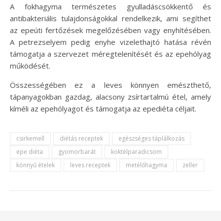
A fokhagyma természetes gyulladáscsökkentő és
antibakteriális tulajdonságokkal rendelkezik, ami segíthet
az epeúti fertőzések megelőzésében vagy enyhítésében.
A petrezselyem pedig enyhe vizelethajtó hatása révén
támogatja a szervezet méregtelenítését és az epehólyag
működését.
Összességében ez a leves könnyen emészthető,
tápanyagokban gazdag, alacsony zsírtartalmú étel, amely
kíméli az epehólyagot és támogatja az epediéta céljait.
csirkemell
diétás receptek
egészséges táplálkozás
epe diéta
gyomorbarát
koktélparadicsom
könnyű ételek
leves receptek
metélőhagyma
zeller