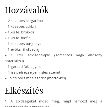
Hozzávalók
– 2 közepes sárgarépa
– 1 közepes cukkini
– 1 kis fej brokkoli
– 1 kis fej karfiol
– 1 közepes burgonya
– 1 evőkanál olívaolaj
– 1 liter zöldségalaplé (sómentes vagy alacsony
sótartalmú)
– 1 gerezd fokhagyma
– Friss petrezselyem ízlés szerint
– Só és bors ízlés szerint (mértékkel)
Elkészítés
1. A zöldségeket mosd meg, majd hámozd meg a
sárgarépát és a burgonyát.