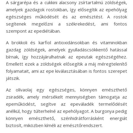
A sárgarépa és a cukkini alacsony zsírtartalmú zöldségek,
amelyek gazdagok rostokban, így elősegítik az epehólyag
egészséges működését és az emésztést. A rostok
segítenek megelőzni a székrekedést, ami fontos
szempont az epediétában.
A brokkoli és karfiol antioxidánsokban és vitaminokban
gazdag zöldségek, amelyek gyulladáscsökkentő hatással
bírnak, így hozzájárulhatnak az epeutak egészségéhez.
Emellett ezek a zöldségek elősegítik a máj méregtelenítő
folyamatait, ami az epe kiválasztásában is fontos szerepet
játszik.
Az olívaolaj egy egészséges, könnyen emészthető
zsiradék, amely mérsékelt mennyiségben támogatja az
epeműködést, segítve az epeváladék termelődését
anélkül, hogy túlterhelné az epehólyagot. A burgonya pedig
könnyen emészthető, szénhidrátforrásként energiát
biztosít, miközben kíméli az emésztőrendszert.