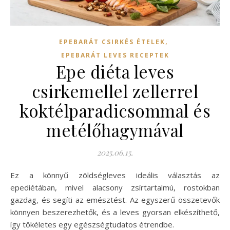
,
EPEBARÁT CSIRKÉS ÉTELEK
EPEBARÁT LEVES RECEPTEK
Epe diéta leves
csirkemellel zellerrel
koktélparadicsommal és
metélőhagymával
2025.06.15.
Ez a könnyű zöldségleves ideális választás az
epediétában, mivel alacsony zsírtartalmú, rostokban
gazdag, és segíti az emésztést. Az egyszerű összetevők
könnyen beszerezhetők, és a leves gyorsan elkészíthető,
így tökéletes egy egészségtudatos étrendbe.