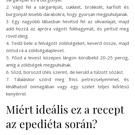
2. Vágd fel a sárgarépát, cukkinit, brokkolit, karfiolt és
burgonyát kisebb darabokra, hogy gyorsan megpuhuljanak.
3. Egy nagyobb lábasban hevítsd fel az olívaolajat, majd
add hozzá az apróra vágott fokhagymát, és pirítsd meg
rövid ideig.
4. Tedd bele a felvágott zöldségeket, keverd össze, majd
öntsd rá a zöldségalaplevet.
5. Főzd a levest közepes lángon körülbelül 20-25 percig,
amíg a zöldségek megpuhulnak.
6. Sózd, borsozd ízlés szerint, de kerüld a túlzott sózást.
7. Tálaláskor szórd meg friss petrezselyemmel, és
kínálhatod önmagában vagy egy szelet teljes kiőrlésű
kenyérrel.
Miért ideális ez a recept
az epediéta során?