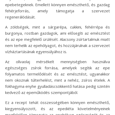
epebetegeknek. Emellett könnyen emészthető, és gazdag
fehérjeforrás, amely támogatja a szervezet
regenerálódását.
A zöldségek, mint a sárgarépa, cukkini, fehérrépa és
burgonya, rostban gazdagok, ami elősegíti az emésztést
és az epe megfelelő ürülését. Alacsony zsírtartalmuk miatt
nem terhelik az epehólyagot, és hozzájárulnak a szervezet
vízháztartásának egyensúlyához is.
Az olívaolaj mérsékelt mennyiségben használva
egészséges zsírok forrása, amelyek segítik az epe
folyamatos termelődését és az emésztést, ugyanakkor
nem okoznak túlterhelést, mint a nehéz, zsíros ételek. A
fokhagyma enyhe gyulladáscsökkentő hatása pedig szintén
kedvező az epeműködés szempontjából.
Ez a recept tehát összességében könnyen emészthető,
kiegyensúlyozott, és az epediéta követelményeinek
megfelelően támogatja az epehólyag egészségét és az