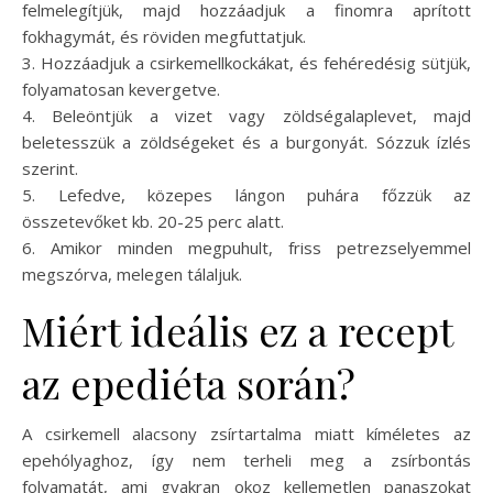
felmelegítjük, majd hozzáadjuk a finomra aprított
fokhagymát, és röviden megfuttatjuk.
3. Hozzáadjuk a csirkemellkockákat, és fehéredésig sütjük,
folyamatosan kevergetve.
4. Beleöntjük a vizet vagy zöldségalaplevet, majd
beletesszük a zöldségeket és a burgonyát. Sózzuk ízlés
szerint.
5. Lefedve, közepes lángon puhára főzzük az
összetevőket kb. 20-25 perc alatt.
6. Amikor minden megpuhult, friss petrezselyemmel
megszórva, melegen tálaljuk.
Miért ideális ez a recept
az epediéta során?
A csirkemell alacsony zsírtartalma miatt kíméletes az
epehólyaghoz, így nem terheli meg a zsírbontás
folyamatát, ami gyakran okoz kellemetlen panaszokat