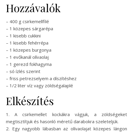
Hozzávalók
– 400 g csirkemellfilé
– 1 közepes sárgarépa
– 1 kisebb cukkini
– 1 kisebb fehérrépa
– 1 közepes burgonya
– 1 evőkanál olívaolaj
– 1 gerezd fokhagyma
– só ízlés szerint
– friss petrezselyem a díszítéshez
– 1/2 liter víz vagy zöldségalaplé
Elkészítés
1. A csirkemellet kockákra vágjuk, a zöldségeket
megtisztítjuk és hasonló méretű darabokra szeleteljük.
2. Egy nagyobb lábasban az olívaolajat közepes lángon