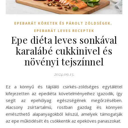
,
EPEBARÁT KÖRETEK ÉS PÁROLT ZÖLDSÉGEK
EPEBARÁT LEVES RECEPTEK
Epe diéta leves sonkával
karalábé cukkinivel és
növényi tejszínnel
2024.09.13.
Ez a könnyű és tápláló csirkés-zöldséges egytálétel
kifejezetten az epediéta követelményeihez igazodik, így
segít az epehólyag egészségének megőrzésében.
Alacsony zsírtartalmú, rostban gazdag és könnyen
emészthető alapanyagokból készül, amelyek támogatják
az epe működését és csökkentik az epeköves panaszokat.