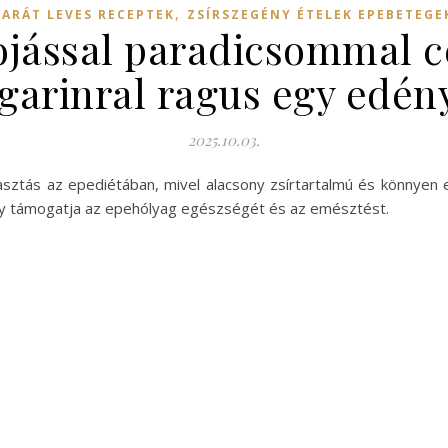
,
BARÁT LEVES RECEPTEK
ZSÍRSZEGÉNY ÉTELEK EPEBETEGE
tojással paradicsommal c
garinral ragus egy edén
2025.10.03.
asztás az epediétában, mivel alacsony zsírtartalmú és könnyen 
mely támogatja az epehólyag egészségét és az emésztést.