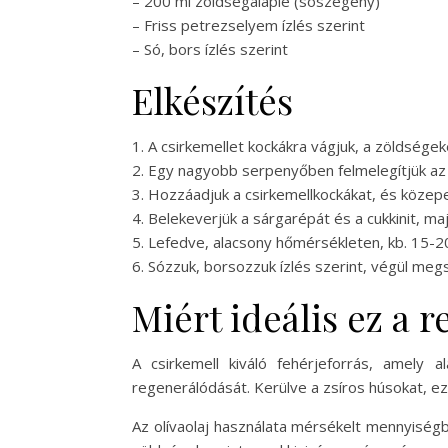
– 200 ml zöldségalaplé (sószegény)
– Friss petrezselyem ízlés szerint
– Só, bors ízlés szerint
Elkészítés
1. A csirkemellet kockákra vágjuk, a zöldségek
2. Egy nagyobb serpenyőben felmelegítjük az 
3. Hozzáadjuk a csirkemellkockákat, és közep
4. Belekeverjük a sárgarépát és a cukkinit, maj
5. Lefedve, alacsony hőmérsékleten, kb. 15-20
6. Sózzuk, borsozzuk ízlés szerint, végül megs
Miért ideális ez a 
A csirkemell kiváló fehérjeforrás, amely
regenerálódását. Kerülve a zsíros húsokat, ez
Az olívaolaj használata mérsékelt mennyiségb