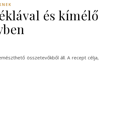
KNEK
éklával és kímélő
yben
emészthető összetevőkből áll. A recept célja,