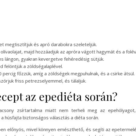
et megtisztítjuk és apró darabokra szeleteljük.
olívaolajat, majd hozzáadjuk az apróra vágott hagymát és a fokh
es lángon, gyakran kevergetve fehéredésig sütjük.
d felöntjük a zöldségalaplével.
 percig főzzük, amíg a zöldségek megpuhulnak, és a csirke átsül.
zórjuk friss petrezselyemmel, és tálaljuk.
recept az epediéta során?
 alacsony zsírtartalma miatt nem terheli meg az epehólyago
 a húsfajta biztonságos választás a diéta során.
en előnyös, mivel könnyen emészthető, és segíti az epetermelést