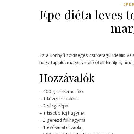
EPE
Epe diéta leves 
mar
Ez a könnyű zöldséges csirkeragu ideális vál
hogy tápláló, mégis kímélő ételt kínáljon, a
Hozzávalók
– 400 g csirkemellfilé
– 1 közepes cukkini
– 2 sárgarépa
– 1 kisebb fej hagyma
– 2 gerezd fokhagyma
– 1 evőkanál olívaolaj