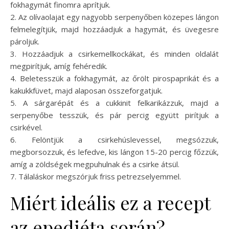
fokhagymát finomra aprítjuk.
2. Az olívaolajat egy nagyobb serpenyőben közepes lángon
felmelegítjük, majd hozzáadjuk a hagymát, és üvegesre
pároljuk.
3. Hozzáadjuk a csirkemellkockákat, és minden oldalát
megpirítjuk, amíg fehéredik.
4. Beletesszük a fokhagymát, az őrölt pirospaprikát és a
kakukkfüvet, majd alaposan összeforgatjuk.
5. A sárgarépát és a cukkinit felkarikázzuk, majd a
serpenyőbe tesszük, és pár percig együtt pirítjuk a
csirkével.
6. Felöntjük a csirkehúslevessel, megsózzuk,
megborsozzuk, és lefedve, kis lángon 15-20 percig főzzük,
amíg a zöldségek megpuhulnak és a csirke átsül.
7. Tálaláskor megszórjuk friss petrezselyemmel.
Miért ideális ez a recept
az epediéta során?