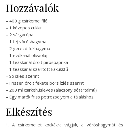
Hozzávalók
– 400 g csirkemellfilé
– 1 közepes cukkini
– 2 sárgarépa
– 1 fej vöröshagyma
– 2 gerezd fokhagyma
– 1 evőkanál olívaolaj
– 1 teáskanál őrölt pirospaprika
– 1 teáskanál szárított kakukkfű
– Só ízlés szerint
– Frissen őrölt fekete bors ízlés szerint
– 200 ml csirkehúsleves (alacsony sótartalmú)
– Egy marék friss petrezselyem a tálaláshoz
Elkészítés
1. A csirkemellet kockákra vágjuk, a vöröshagymát és