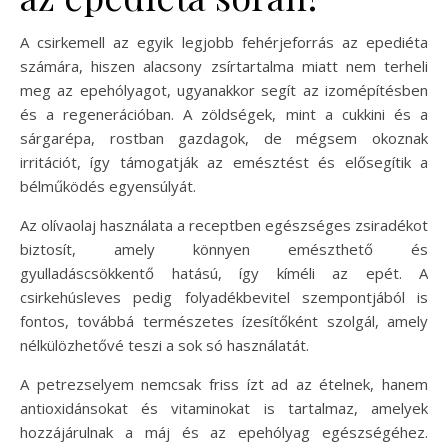
A csirkemell az egyik legjobb fehérjeforrás az epediéta
számára, hiszen alacsony zsírtartalma miatt nem terheli
meg az epehólyagot, ugyanakkor segít az izomépítésben
és a regenerációban. A zöldségek, mint a cukkini és a
sárgarépa, rostban gazdagok, de mégsem okoznak
irritációt, így támogatják az emésztést és elősegítik a
bélműködés egyensúlyát.
Az olívaolaj használata a receptben egészséges zsiradékot
biztosít, amely könnyen emészthető és
gyulladáscsökkentő hatású, így kíméli az epét. A
csirkehúsleves pedig folyadékbevitel szempontjából is
fontos, továbbá természetes ízesítőként szolgál, amely
nélkülözhetővé teszi a sok só használatát.
A petrezselyem nemcsak friss ízt ad az ételnek, hanem
antioxidánsokat és vitaminokat is tartalmaz, amelyek
hozzájárulnak a máj és az epehólyag egészségéhez.