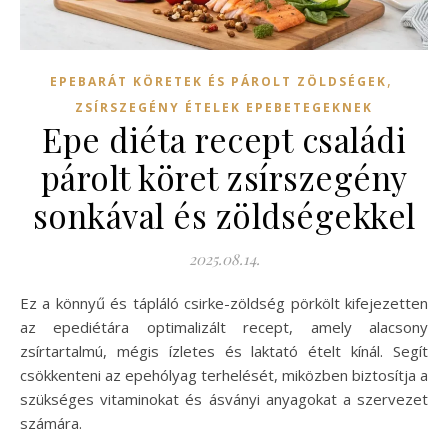
,
EPEBARÁT KÖRETEK ÉS PÁROLT ZÖLDSÉGEK
ZSÍRSZEGÉNY ÉTELEK EPEBETEGEKNEK
Epe diéta recept családi
párolt köret zsírszegény
sonkával és zöldségekkel
2025.08.14.
Ez a könnyű és tápláló csirke-zöldség pörkölt kifejezetten
az epediétára optimalizált recept, amely alacsony
zsírtartalmú, mégis ízletes és laktató ételt kínál. Segít
csökkenteni az epehólyag terhelését, miközben biztosítja a
szükséges vitaminokat és ásványi anyagokat a szervezet
számára.