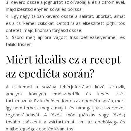
3. Keverd össze a joghurtot az olívaolajjal és a citromlével,
majd ízesítsd enyhén sóval és borssal.
4. Egy nagy tálban keverd össze a salátát, uborkát, almát
és a csirkemell csíkokat. Öntsd rá az elkészített joghurtos
öntetet, majd finoman forgasd össze.
5. Szórd meg apróra vágott friss petrezselyemmel, és
tálald frissen.
Miért ideális ez a recept
az epediéta során?
A csirkemell a sovány fehérjeforrások közé tartozik,
amelyek könnyen emészthetők és kevés zsírt
tartalmaznak. Ez különösen fontos az epediéta során, mert
így nem terhelik meg a májat, és támogatják a szervezet
regenerálódását. A főzési mód (párolás vagy főzés)
tovább csökkenti a zsírtartalmat, ami az epehólyag- és
májbetegségek esetén kívánatos.