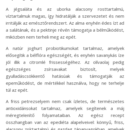
A jégsaláta és az uborka alacsony rosttartalmú,
víztartalmuk magas, így hidratálják a szervezetet és nem
irritálják az emésztőrendszert. Az alma enyhén édes ízt ad
a salátának, és a pektinje révén támogatja a bélműködést,
miközben nem terheli meg az epét.
A natúr joghurt probiotikumokat tartalmaz, amelyek
elősegítik a bélflóra egészségét, és enyhén savanykás íze
jól illik a citromlé frissességéhez. Az olívaolaj pedig
egészséges zsírsavakat biztosít, melyek
gyulladáscsökkentő hatásúak és támogatják az
epeműködést, de mértékkel használva, hogy ne terhelje
túl az epét.
A friss petrezselyem nem csak ízletes, de természetes
antioxidánsokat tartalmaz, amelyek segítenek a máj
méregtelenítő folyamataiban. Az egész recept
összhangban van az epediéta alapelveivel: könnyű, friss,
alacsony zsírtartalmú és gazdag tápanyagokban, amelyek