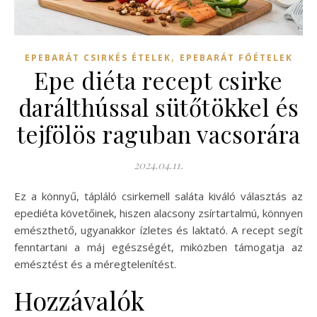
,
EPEBARÁT CSIRKÉS ÉTELEK
EPEBARÁT FŐÉTELEK
Epe diéta recept csirke
darálthússal sütőtökkel és
tejfölös raguban vacsorára
2024.04.11.
Ez a könnyű, tápláló csirkemell saláta kiváló választás az
epediéta követőinek, hiszen alacsony zsírtartalmú, könnyen
emészthető, ugyanakkor ízletes és laktató. A recept segít
fenntartani a máj egészségét, miközben támogatja az
emésztést és a méregtelenítést.
Hozzávalók