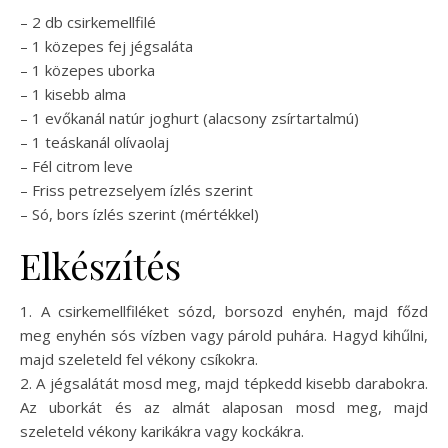
– 2 db csirkemellfilé
– 1 közepes fej jégsaláta
– 1 közepes uborka
– 1 kisebb alma
– 1 evőkanál natúr joghurt (alacsony zsírtartalmú)
– 1 teáskanál olívaolaj
– Fél citrom leve
– Friss petrezselyem ízlés szerint
– Só, bors ízlés szerint (mértékkel)
Elkészítés
1. A csirkemellfiléket sózd, borsozd enyhén, majd főzd
meg enyhén sós vízben vagy párold puhára. Hagyd kihűlni,
majd szeleteld fel vékony csíkokra.
2. A jégsalátát mosd meg, majd tépkedd kisebb darabokra.
Az uborkát és az almát alaposan mosd meg, majd
szeleteld vékony karikákra vagy kockákra.