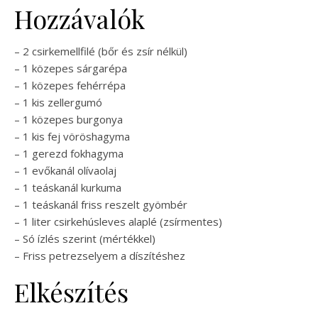
Hozzávalók
– 2 csirkemellfilé (bőr és zsír nélkül)
– 1 közepes sárgarépa
– 1 közepes fehérrépa
– 1 kis zellergumó
– 1 közepes burgonya
– 1 kis fej vöröshagyma
– 1 gerezd fokhagyma
– 1 evőkanál olívaolaj
– 1 teáskanál kurkuma
– 1 teáskanál friss reszelt gyömbér
– 1 liter csirkehúsleves alaplé (zsírmentes)
– Só ízlés szerint (mértékkel)
– Friss petrezselyem a díszítéshez
Elkészítés