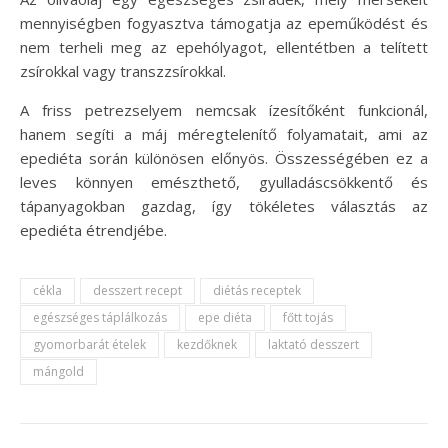
mennyiségben fogyasztva támogatja az epeműködést és
nem terheli meg az epehólyagot, ellentétben a telített
zsírokkal vagy transzzsírokkal.
A friss petrezselyem nemcsak ízesítőként funkcionál,
hanem segíti a máj méregtelenítő folyamatait, ami az
epediéta során különösen előnyös. Összességében ez a
leves könnyen emészthető, gyulladáscsökkentő és
tápanyagokban gazdag, így tökéletes választás az
epediéta étrendjébe.
cékla
desszert recept
diétás receptek
egészséges táplálkozás
epe diéta
főtt tojás
gyomorbarát ételek
kezdőknek
laktató desszert
mángold