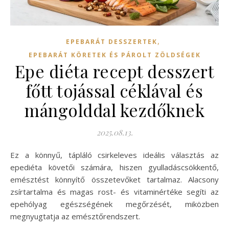
,
EPEBARÁT DESSZERTEK
EPEBARÁT KÖRETEK ÉS PÁROLT ZÖLDSÉGEK
Epe diéta recept desszert
főtt tojással céklával és
mángolddal kezdőknek
2025.08.13.
Ez a könnyű, tápláló csirkeleves ideális választás az
epediéta követői számára, hiszen gyulladáscsökkentő,
emésztést könnyítő összetevőket tartalmaz. Alacsony
zsírtartalma és magas rost- és vitaminértéke segíti az
epehólyag egészségének megőrzését, miközben
megnyugtatja az emésztőrendszert.