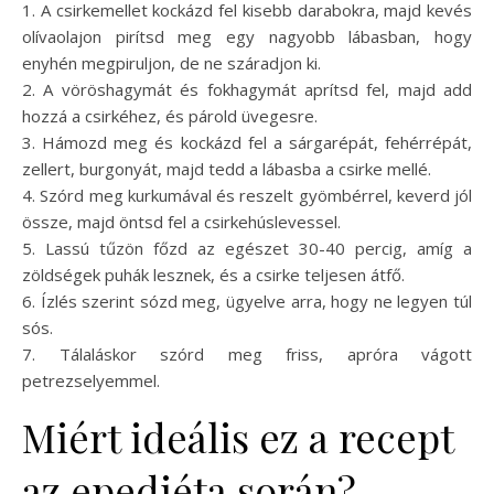
1. A csirkemellet kockázd fel kisebb darabokra, majd kevés
olívaolajon pirítsd meg egy nagyobb lábasban, hogy
enyhén megpiruljon, de ne száradjon ki.
2. A vöröshagymát és fokhagymát aprítsd fel, majd add
hozzá a csirkéhez, és párold üvegesre.
3. Hámozd meg és kockázd fel a sárgarépát, fehérrépát,
zellert, burgonyát, majd tedd a lábasba a csirke mellé.
4. Szórd meg kurkumával és reszelt gyömbérrel, keverd jól
össze, majd öntsd fel a csirkehúslevessel.
5. Lassú tűzön főzd az egészet 30-40 percig, amíg a
zöldségek puhák lesznek, és a csirke teljesen átfő.
6. Ízlés szerint sózd meg, ügyelve arra, hogy ne legyen túl
sós.
7. Tálaláskor szórd meg friss, apróra vágott
petrezselyemmel.
Miért ideális ez a recept
az epediéta során?