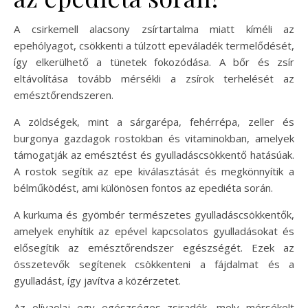
A csirkemell alacsony zsírtartalma miatt kíméli az
epehólyagot, csökkenti a túlzott epeváladék termelődését,
így elkerülhető a tünetek fokozódása. A bőr és zsír
eltávolítása tovább mérsékli a zsírok terhelését az
emésztőrendszeren.
A zöldségek, mint a sárgarépa, fehérrépa, zeller és
burgonya gazdagok rostokban és vitaminokban, amelyek
támogatják az emésztést és gyulladáscsökkentő hatásúak.
A rostok segítik az epe kiválasztását és megkönnyítik a
bélműködést, ami különösen fontos az epediéta során.
A kurkuma és gyömbér természetes gyulladáscsökkentők,
amelyek enyhítik az epével kapcsolatos gyulladásokat és
elősegítik az emésztőrendszer egészségét. Ezek az
összetevők segítenek csökkenteni a fájdalmat és a
gyulladást, így javítva a közérzetet.
Az olívaolaj egy egészséges zsiradék, mely mérsékelt