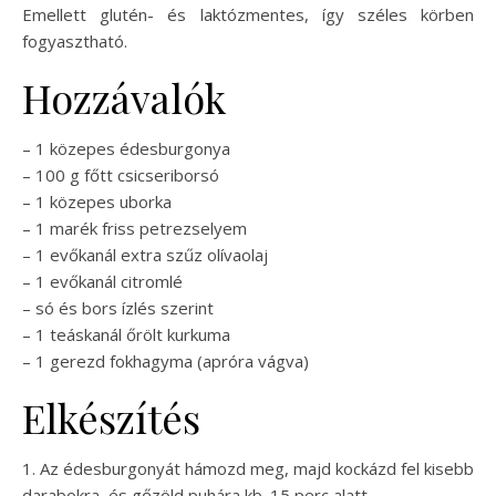
Emellett glutén- és laktózmentes, így széles körben
fogyasztható.
Hozzávalók
– 1 közepes édesburgonya
– 100 g főtt csicseriborsó
– 1 közepes uborka
– 1 marék friss petrezselyem
– 1 evőkanál extra szűz olívaolaj
– 1 evőkanál citromlé
– só és bors ízlés szerint
– 1 teáskanál őrölt kurkuma
– 1 gerezd fokhagyma (apróra vágva)
Elkészítés
1. Az édesburgonyát hámozd meg, majd kockázd fel kisebb
darabokra, és gőzöld puhára kb. 15 perc alatt.