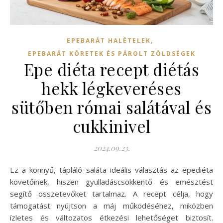
,
EPEBARÁT HALÉTELEK
EPEBARÁT KÖRETEK ÉS PÁROLT ZÖLDSÉGEK
Epe diéta recept diétás
hekk légkeveréses
sütőben római salátával és
cukkinivel
2024.09.23.
Ez a könnyű, tápláló saláta ideális választás az epediéta
követőinek, hiszen gyulladáscsökkentő és emésztést
segítő összetevőket tartalmaz. A recept célja, hogy
támogatást nyújtson a máj működéséhez, miközben
ízletes és változatos étkezési lehetőséget biztosít.