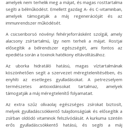
amelyek nem terhelik meg a májat, és magas rosttartalma
segíti a bélműködést. Emellett gazdag A- és C-vitaminban,
amelyek támogatják a máj regenerációját és az
immunrendszer működését.
A csicseriborsó növényi fehérjeforrásként szolgál, amely
alacsony zsírtartalmú, így nem terheli a májat. Rostjai
elősegítik a bélrendszer egészségét, ami fontos az
epediéta során a toxinok hatékony eltávolításához.
Az uborka hidratáló hatású, magas víztartalmának
köszönhetően segít a szervezet méregtelenítésében, és
enyhíti az esetleges gyulladásokat. A petrezselyem
természetes antioxidánsokat tartalmaz, amelyek
támogatják a máj méregtelenítő folyamatait.
Az extra szűz olívaolaj egészséges zsírokat biztosít,
melyek gyulladáscsökkentő tulajdonságúak és elősegítik a
zsírban oldódó vitaminok felszívódását. A kurkuma szintén
erős gyulladáscsökkentő hatású, és segíti a máj