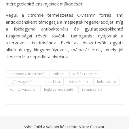
méregtelenítő enzimjeinek működését.
Végül, a citromlé természetes C-vitamin forrás, ami
antioxidánsként támogatja a májsejtek regenerációját, míg
a fokhagyma antibakteriális és gyulladáscsökkentő
tulajdonságai révén további támogatást nyújtanak a
szervezet tisztításához. Ezek az összetevők együtt
alkotnak egy kiegyensúlyozott, májbarát ételt, amely jól
illeszkedik az epediéta elveihez.
alacsony zsírtartalmú
cukkini
diétás receptek
egészséges étel
epe diéta
halas ételek
hekk recept
könnyű vacsora
légkeveréses sütő
római saláta
Ashe Child a sablont készítette:
Viktor Csaszar.