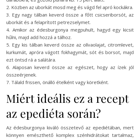
2. Közben az uborkát mosd meg és vágd fel apró kockákra.
3. Egy nagy tálban keverd össze a főtt csicseriborsót, az
uborkát és a felaprított petrezselymet.
4. Amikor az édesburgonya megpuhult, hagyd egy kicsit
hűlni, majd add hozzá a tálhoz.
5. Egy kis tálban keverd össze az olívaolajat, citromlevet,
kurkumát, apróra vágott fokhagymát, sót és borsot, majd
ezt öntsd rá a salátára.
6. Alaposan keverd össze az egészet, hogy az ízek jól
összeérjenek.
7. Tálald frissen, önálló ételként vagy köretként.
Miért ideális ez a recept
az epediéta során?
Az édesburgonya kiváló összetevő az epediétában, mert
könnyen emészthető komplex szénhidrátokat tartalmaz,