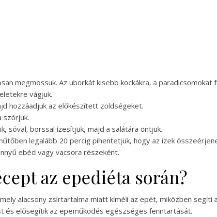
osan megmossuk. Az uborkát kisebb kockákra, a paradicsomokat f
eletekre vágjuk.
ajd hozzáadjuk az előkészített zöldségeket.
 szórjuk.
, sóval, borssal ízesítjük, majd a salátára öntjük.
hűtőben legalább 20 percig pihentetjük, hogy az ízek összeérjene
könnyű ebéd vagy vacsora részeként.
recept az epediéta során?
 amely alacsony zsírtartalma miatt kíméli az epét, miközben segít
t és elősegítik az epeműködés egészséges fenntartását.