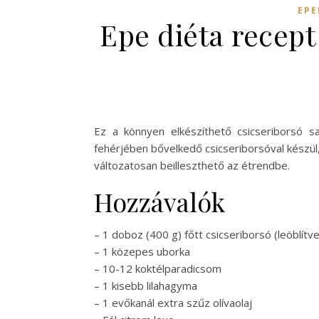
EPE
Epe diéta recept 
Ez a könnyen elkészíthető csicseriborsó s
fehérjében bővelkedő csicseriborsóval készül
változatosan beilleszthető az étrendbe.
Hozzávalók
– 1 doboz (400 g) főtt csicseriborsó (leöblít
– 1 közepes uborka
– 10-12 koktélparadicsom
– 1 kisebb lilahagyma
– 1 evőkanál extra szűz olívaolaj