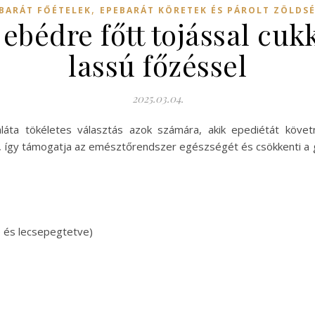
,
BARÁT FŐÉTELEK
EPEBARÁT KÖRETEK ÉS PÁROLT ZÖLDS
ebédre főtt tojással cuk
lassú főzéssel
2025.03.04.
aláta tökéletes választás azok számára, akik epediétát követ
, így támogatja az emésztőrendszer egészségét és csökkenti a gy
ve és lecsepegtetve)