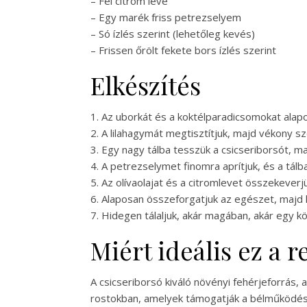
– Fél citrom leve
– Egy marék friss petrezselyem
– Só ízlés szerint (lehetőleg kevés)
– Frissen őrölt fekete bors ízlés szerint
Elkészítés
1. Az uborkát és a koktélparadicsomokat alap
2. A lilahagymát megtisztítjuk, majd vékony sz
3. Egy nagy tálba tesszük a csicseriborsót, m
4. A petrezselymet finomra aprítjuk, és a tálba
5. Az olívaolajat és a citromlevet összekeverjük
6. Alaposan összeforgatjuk az egészet, majd 
7. Hidegen tálaljuk, akár magában, akár egy 
Miért ideális ez a 
A csicseriborsó kiváló növényi fehérjeforrás,
rostokban, amelyek támogatják a bélműködés