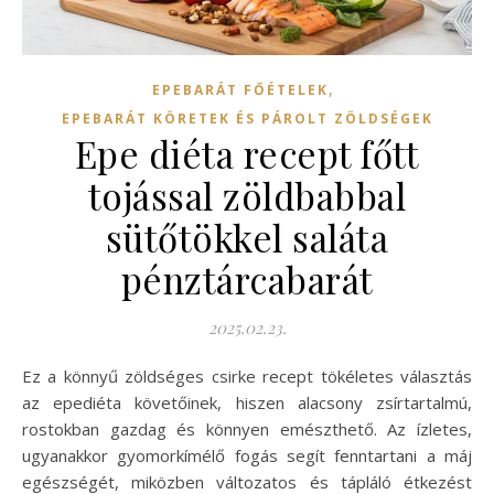
,
EPEBARÁT FŐÉTELEK
EPEBARÁT KÖRETEK ÉS PÁROLT ZÖLDSÉGEK
Epe diéta recept főtt
tojással zöldbabbal
sütőtökkel saláta
pénztárcabarát
2025.02.23.
Ez a könnyű zöldséges csirke recept tökéletes választás
az epediéta követőinek, hiszen alacsony zsírtartalmú,
rostokban gazdag és könnyen emészthető. Az ízletes,
ugyanakkor gyomorkímélő fogás segít fenntartani a máj
egészségét, miközben változatos és tápláló étkezést