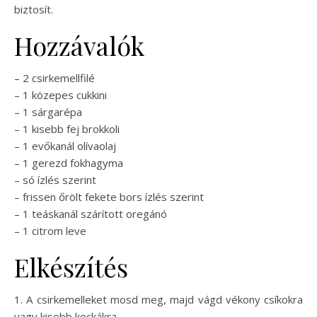
biztosít.
Hozzávalók
– 2 csirkemellfilé
– 1 közepes cukkini
– 1 sárgarépa
– 1 kisebb fej brokkoli
– 1 evőkanál olívaolaj
– 1 gerezd fokhagyma
– só ízlés szerint
– frissen őrölt fekete bors ízlés szerint
– 1 teáskanál szárított oregánó
– 1 citrom leve
Elkészítés
1. A csirkemelleket mosd meg, majd vágd vékony csíkokra
vagy kisebb kockákra.