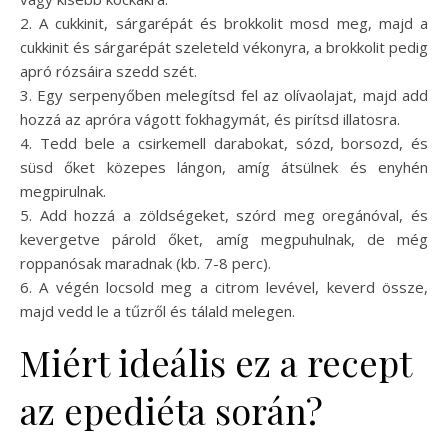
2. A cukkinit, sárgarépát és brokkolit mosd meg, majd a
cukkinit és sárgarépát szeleteld vékonyra, a brokkolit pedig
apró rózsáira szedd szét.
3. Egy serpenyőben melegítsd fel az olívaolajat, majd add
hozzá az apróra vágott fokhagymát, és pirítsd illatosra.
4. Tedd bele a csirkemell darabokat, sózd, borsozd, és
süsd őket közepes lángon, amíg átsülnek és enyhén
megpirulnak.
5. Add hozzá a zöldségeket, szórd meg oregánóval, és
kevergetve párold őket, amíg megpuhulnak, de még
roppanósak maradnak (kb. 7-8 perc).
6. A végén locsold meg a citrom levével, keverd össze,
majd vedd le a tűzről és tálald melegen.
Miért ideális ez a recept
az epediéta során?