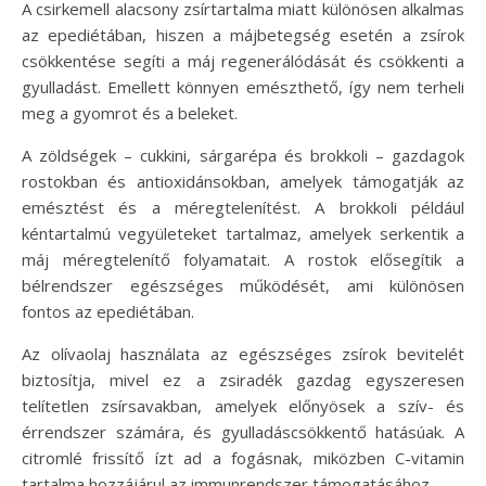
A csirkemell alacsony zsírtartalma miatt különösen alkalmas
az epediétában, hiszen a májbetegség esetén a zsírok
csökkentése segíti a máj regenerálódását és csökkenti a
gyulladást. Emellett könnyen emészthető, így nem terheli
meg a gyomrot és a beleket.
A zöldségek – cukkini, sárgarépa és brokkoli – gazdagok
rostokban és antioxidánsokban, amelyek támogatják az
emésztést és a méregtelenítést. A brokkoli például
kéntartalmú vegyületeket tartalmaz, amelyek serkentik a
máj méregtelenítő folyamatait. A rostok elősegítik a
bélrendszer egészséges működését, ami különösen
fontos az epediétában.
Az olívaolaj használata az egészséges zsírok bevitelét
biztosítja, mivel ez a zsiradék gazdag egyszeresen
telítetlen zsírsavakban, amelyek előnyösek a szív- és
érrendszer számára, és gyulladáscsökkentő hatásúak. A
citromlé frissítő ízt ad a fogásnak, miközben C-vitamin
tartalma hozzájárul az immunrendszer támogatásához.