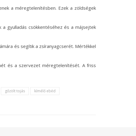
tenek a méregtelenítésben. Ezek a zöldségek
ak a gyulladás csökkentéséhez és a májsejtek
ámára és segítik a zsíranyagcserét. Mértékkel
ét és a szervezet méregtelenítését. A friss
gőzölt tojás
kímélő ebéd