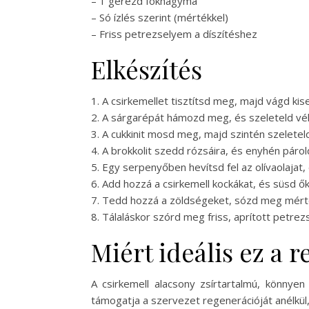
– 1 gerezd fokhagyma
– Só ízlés szerint (mértékkel)
– Friss petrezselyem a díszítéshez
Elkészítés
1. A csirkemellet tisztítsd meg, majd vágd kis
2. A sárgarépát hámozd meg, és szeleteld vék
3. A cukkinit mosd meg, majd szintén szeleteld
4. A brokkolit szedd rózsáira, és enyhén páro
5. Egy serpenyőben hevítsd fel az olívaolajat
6. Add hozzá a csirkemell kockákat, és süsd ő
7. Tedd hozzá a zöldségeket, sózd meg mérték
8. Tálaláskor szórd meg friss, aprított petre
Miért ideális ez a 
A csirkemell alacsony zsírtartalmú, könnye
támogatja a szervezet regenerációját anélkü