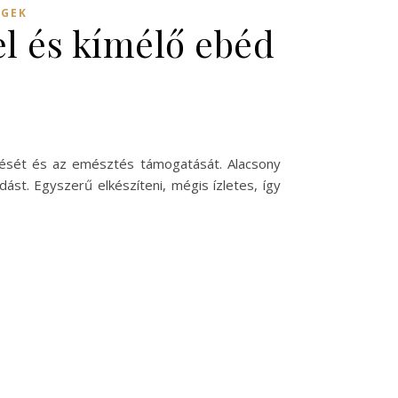
ÉGEK
el és kímélő ebéd
élését és az emésztés támogatását. Alacsony
dást. Egyszerű elkészíteni, mégis ízletes, így