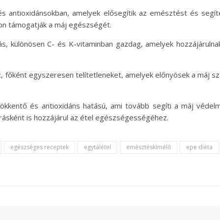
és antioxidánsokban, amelyek elősegítik az emésztést és segí
on támogatják a máj egészségét.
orrás, különösen C- és K-vitaminban gazdag, amelyek hozzájáruln
z, főként egyszeresen telítetleneket, amelyek előnyösek a máj sz
kkentő és antioxidáns hatású, ami tovább segíti a máj védelm
rásként is hozzájárul az étel egészségességéhez.
egészséges receptek
egytálétel
emésztéskímélő
epe diéta