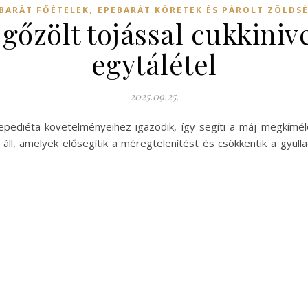
,
BARÁT FŐÉTELEK
EPEBARÁT KÖRETEK ÉS PÁROLT ZÖLDS
 gőzölt tojással cukkiniv
egytálétel
2025.09.25.
z epediéta követelményeihez igazodik, így segíti a máj megkím
ll, amelyek elősegítik a méregtelenítést és csökkentik a gyulla