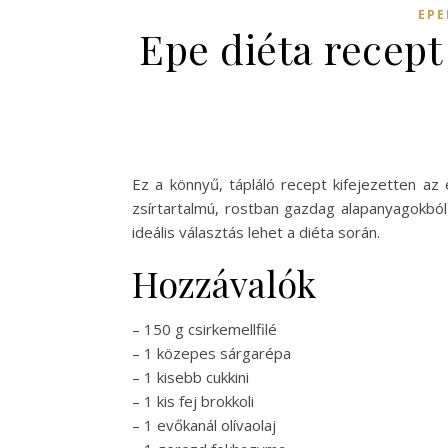
EPE
Epe diéta recept
Ez a könnyű, tápláló recept kifejezetten a
zsírtartalmú, rostban gazdag alapanyagokból á
ideális választás lehet a diéta során.
Hozzávalók
– 150 g csirkemellfilé
– 1 közepes sárgarépa
– 1 kisebb cukkini
– 1 kis fej brokkoli
– 1 evőkanál olívaolaj