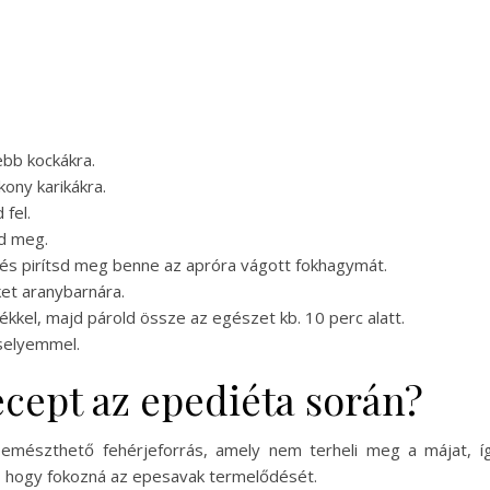
ebb kockákra.
ony karikákra.
 fel.
ld meg.
, és pirítsd meg benne az apróra vágott fokhagymát.
ket aranybarnára.
kel, majd párold össze az egészet kb. 10 perc alatt.
zselyemmel.
recept az epediéta során?
n emészthető fehérjeforrás, amely nem terheli meg a májat, í
l, hogy fokozná az epesavak termelődését.