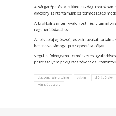
A sárgarépa és a cukkini gazdag rostokban 
alacsony zsírtartalmúak és természetes mód
A brokkoli szintén kiváló rost- és vitaminf
regenerálódásához.
Az olívaolaj egészséges zsírsavakat tartalma
használva támogatja az epediéta céljait.
Végül a fokhagyma természetes gyulladáscsö
petrezselyem pedig ízesítőként és vitaminfor
alacsony zsírtartalmú
cukkini
diétás ételek
könnyű vacsora