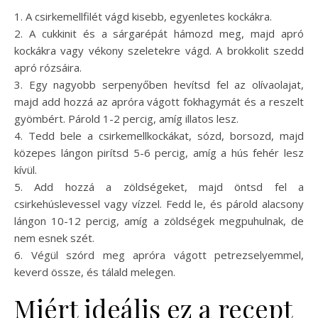
1. A csirkemellfilét vágd kisebb, egyenletes kockákra.
2. A cukkinit és a sárgarépát hámozd meg, majd apró
kockákra vagy vékony szeletekre vágd. A brokkolit szedd
apró rózsáira.
3. Egy nagyobb serpenyőben hevítsd fel az olívaolajat,
majd add hozzá az apróra vágott fokhagymát és a reszelt
gyömbért. Párold 1-2 percig, amíg illatos lesz.
4. Tedd bele a csirkemellkockákat, sózd, borsozd, majd
közepes lángon pirítsd 5-6 percig, amíg a hús fehér lesz
kívül.
5. Add hozzá a zöldségeket, majd öntsd fel a
csirkehúslevessel vagy vízzel. Fedd le, és párold alacsony
lángon 10-12 percig, amíg a zöldségek megpuhulnak, de
nem esnek szét.
6. Végül szórd meg apróra vágott petrezselyemmel,
keverd össze, és tálald melegen.
Miért ideális ez a recept