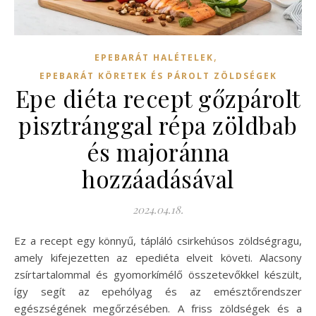
,
EPEBARÁT HALÉTELEK
EPEBARÁT KÖRETEK ÉS PÁROLT ZÖLDSÉGEK
Epe diéta recept gőzpárolt
pisztránggal répa zöldbab
és majoránna
hozzáadásával
2024.04.18.
Ez a recept egy könnyű, tápláló csirkehúsos zöldségragu,
amely kifejezetten az epediéta elveit követi. Alacsony
zsírtartalommal és gyomorkímélő összetevőkkel készült,
így segít az epehólyag és az emésztőrendszer
egészségének megőrzésében. A friss zöldségek és a