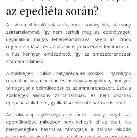
az epediéta során?
A csirkemell kiváló választás, mert sovány hús, alacsony
zsírtartalommal, így nem terheli meg az epehólyagot,
ugyanakkor magas fehérjetartalmával segíti az izmok
regenerálódását és az általános jó közérzet fenntartását.
A hús könnyen emészthető, így az emésztőrendszer
számára is kímélő.
A zöldségek – cukkini, sárgarépa és brokkoli – gazdagok
rostokban, vitaminokban és ásványi anyagokban, amelyek
támogatják a bélműködést és az immunrendszert. Ezek a
zöldségek alacsony zsírtartalmúak, és nem okoznak
epepanaszokat, sőt, gyulladáscsökkentő hatásuk is lehet.
Az olívaolaj egészséges zsiradék, amely segíti az
epeműködést, miközben nem nehezíti el az ételt. Kis
mennyiségben használva támogatja a zsírban oldódó
vitaminok felszívódását, és segít megelőzni az epekövek