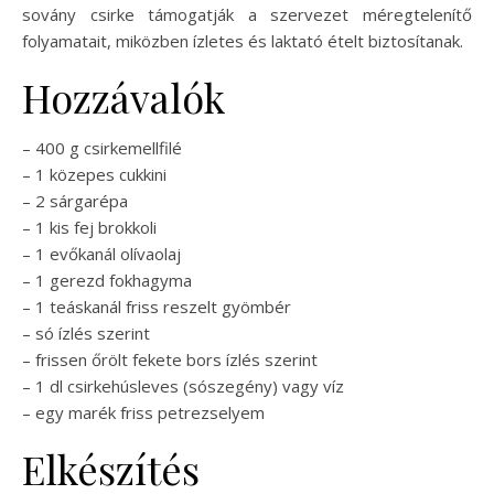
sovány csirke támogatják a szervezet méregtelenítő
folyamatait, miközben ízletes és laktató ételt biztosítanak.
Hozzávalók
– 400 g csirkemellfilé
– 1 közepes cukkini
– 2 sárgarépa
– 1 kis fej brokkoli
– 1 evőkanál olívaolaj
– 1 gerezd fokhagyma
– 1 teáskanál friss reszelt gyömbér
– só ízlés szerint
– frissen őrölt fekete bors ízlés szerint
– 1 dl csirkehúsleves (sószegény) vagy víz
– egy marék friss petrezselyem
Elkészítés