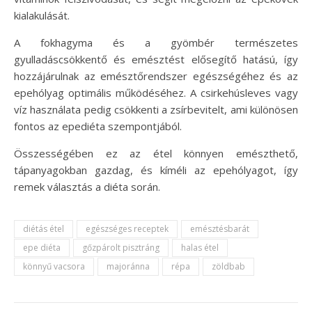
kialakulását.
A fokhagyma és a gyömbér természetes
gyulladáscsökkentő és emésztést elősegítő hatású, így
hozzájárulnak az emésztőrendszer egészségéhez és az
epehólyag optimális működéséhez. A csirkehúsleves vagy
víz használata pedig csökkenti a zsírbevitelt, ami különösen
fontos az epediéta szempontjából.
Összességében ez az étel könnyen emészthető,
tápanyagokban gazdag, és kíméli az epehólyagot, így
remek választás a diéta során.
diétás étel
egészséges receptek
emésztésbarát
epe diéta
gőzpárolt pisztráng
halas étel
könnyű vacsora
majoránna
répa
zöldbab