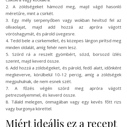
2. A zöldségeket hámozd meg, majd vágd hasonló
méretűre, mint a csirkét.
3. Egy mély serpenyőben vagy wokban hevítsd fel az
olívaolajat, majd add hozzá az apróra vágott
vöröshagymát, és párold üvegesre.
4. Tedd bele a csirkemellet, és közepes lángon pirítsd meg
minden oldalát, amíg fehér nem lesz.
5. Szórd rá a reszelt gyömbért, sózd, borsozd ízlés
szerint, majd keverd össze.
6. Add hozzá a zöldségeket, és párold, fedő alatt, időnként
megkeverve, körülbelül 10-12 percig, amíg a zöldségek
megpuhulnak, de nem esnek szét.
7. A főzés végén szórd meg apróra vágott
petrezselyemmel, és keverd össze.
8. Tálald melegen, önmagában vagy egy kevés főtt rizs
vagy burgonya körettel.
Miért ideális ez a recept