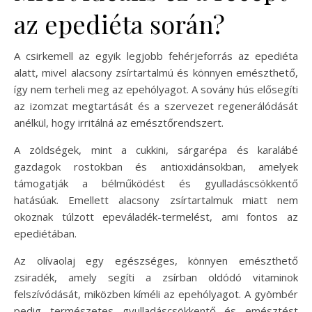
az epediéta során?
A csirkemell az egyik legjobb fehérjeforrás az epediéta
alatt, mivel alacsony zsírtartalmú és könnyen emészthető,
így nem terheli meg az epehólyagot. A sovány hús elősegíti
az izomzat megtartását és a szervezet regenerálódását
anélkül, hogy irritálná az emésztőrendszert.
A zöldségek, mint a cukkini, sárgarépa és karalábé
gazdagok rostokban és antioxidánsokban, amelyek
támogatják a bélműködést és gyulladáscsökkentő
hatásúak. Emellett alacsony zsírtartalmuk miatt nem
okoznak túlzott epeváladék-termelést, ami fontos az
epediétában.
Az olívaolaj egy egészséges, könnyen emészthető
zsiradék, amely segíti a zsírban oldódó vitaminok
felszívódását, miközben kíméli az epehólyagot. A gyömbér
pedig természetes gyulladáscsökkentő és emésztést