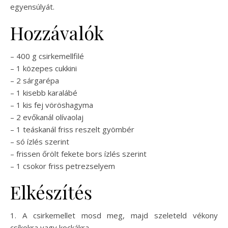
egyensúlyát.
Hozzávalók
– 400 g csirkemellfilé
– 1 közepes cukkini
– 2 sárgarépa
– 1 kisebb karalábé
– 1 kis fej vöröshagyma
– 2 evőkanál olívaolaj
– 1 teáskanál friss reszelt gyömbér
– só ízlés szerint
– frissen őrölt fekete bors ízlés szerint
– 1 csokor friss petrezselyem
Elkészítés
1. A csirkemellet mosd meg, majd szeleteld vékony
csíkokra vagy kockákra.