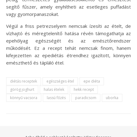
segítő fűszer, amely enyhítheti az esetleges puffadást
vagy gyomorpanaszokat.
Végül a friss petrezselyem nemcsak ízesíti az ételt, de
vízhajtó és méregtelenítő hatása révén támogathatja az
epehólyag egészségét és az emésztőrendszer
működését. Ez a recept tehát nemcsak finom, hanem
kifejezetten az epediétás étrendhez igazított, könnyen
emészthető és tápláló étel.
diétás receptek
egészséges étel
epe diéta
görög joghurt
halas ételek
hekk recept
könnyű vacsora
lassú főzés
paradicsom
uborka