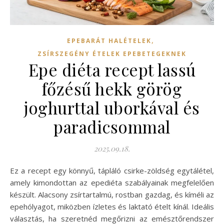
,
EPEBARÁT HALÉTELEK
ZSÍRSZEGÉNY ÉTELEK EPEBETEGEKNEK
Epe diéta recept lassú
főzésű hekk görög
joghurttal uborkával és
paradicsommal
2025.09.18.
Ez a recept egy könnyű, tápláló csirke-zöldség egytálétel,
amely kimondottan az epediéta szabályainak megfelelően
készült. Alacsony zsírtartalmú, rostban gazdag, és kíméli az
epehólyagot, miközben ízletes és laktató ételt kínál. Ideális
választás, ha szeretnéd megőrizni az emésztőrendszer