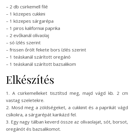
– 2 db csirkemell filé
– 1 közepes cukkini
– 1 közepes sárgarépa
– 1 piros kaliforniai paprika
– 2 evőkanál olívaolaj
– só ízlés szerint
– frissen őrölt fekete bors ízlés szerint
– 1 teáskanál szárított oregánó
– 1 teáskanál szárított bazsalikom
Elkészítés
1. A csirkemelleket tisztítsd meg, majd vágd kb. 2 cm
vastag szeletekre.
2. Mosd meg a zöldségeket, a cukkinit és a paprikát vágd
csíkokra, a sárgarépát karikázd fel.
3. Egy nagy tálban keverd össze az olívaolajat, sót, borsot,
oregánót és bazsalikomot.