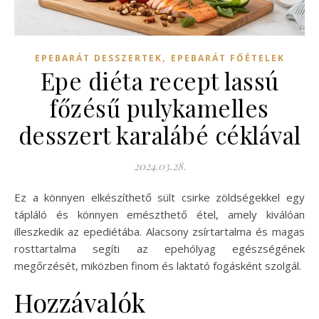
,
EPEBARÁT DESSZERTEK
EPEBARÁT FŐÉTELEK
Epe diéta recept lassú
főzésű pulykamelles
desszert karalábé céklával
2024.03.28.
Ez a könnyen elkészíthető sült csirke zöldségekkel egy
tápláló és könnyen emészthető étel, amely kiválóan
illeszkedik az epediétába. Alacsony zsírtartalma és magas
rosttartalma segíti az epehólyag egészségének
megőrzését, miközben finom és laktató fogásként szolgál.
Hozzávalók