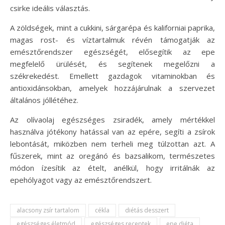
csirke ideális választás.
A zöldségek, mint a cukkini, sárgarépa és kaliforniai paprika,
magas rost- és víztartalmuk révén támogatják az
emésztőrendszer egészségét, elősegítik az epe
megfelelő ürülését, és segítenek megelőzni a
székrekedést. Emellett gazdagok vitaminokban és
antioxidánsokban, amelyek hozzájárulnak a szervezet
általános jóllétéhez.
Az olívaolaj egészséges zsiradék, amely mértékkel
használva jótékony hatással van az epére, segíti a zsírok
lebontását, miközben nem terheli meg túlzottan azt. A
fűszerek, mint az oregánó és bazsalikom, természetes
módon ízesítik az ételt, anélkül, hogy irritálnák az
epehólyagot vagy az emésztőrendszert.
alacsony zsír tartalom
cékla
diétás desszert
egészséges életmód
egészséges receptek
epe diéta