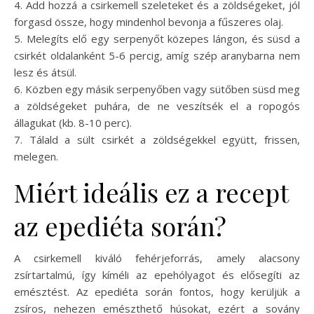
4. Add hozzá a csirkemell szeleteket és a zöldségeket, jól
forgasd össze, hogy mindenhol bevonja a fűszeres olaj.
5. Melegíts elő egy serpenyőt közepes lángon, és süsd a
csirkét oldalanként 5-6 percig, amíg szép aranybarna nem
lesz és átsül.
6. Közben egy másik serpenyőben vagy sütőben süsd meg
a zöldségeket puhára, de ne veszítsék el a ropogós
állagukat (kb. 8-10 perc).
7. Tálald a sült csirkét a zöldségekkel együtt, frissen,
melegen.
Miért ideális ez a recept
az epediéta során?
A csirkemell kiváló fehérjeforrás, amely alacsony
zsírtartalmú, így kíméli az epehólyagot és elősegíti az
emésztést. Az epediéta során fontos, hogy kerüljük a
zsíros, nehezen emészthető húsokat, ezért a sovány