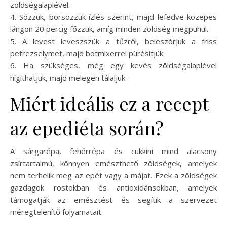
zöldségalaplével.
4. Sózzuk, borsozzuk ízlés szerint, majd lefedve közepes
lángon 20 percig főzzük, amíg minden zöldség megpuhul.
5. A levest leveszszük a tűzről, beleszórjuk a friss
petrezselymet, majd botmixerrel pürésítjük.
6. Ha szükséges, még egy kevés zöldségalaplével
hígíthatjuk, majd melegen tálaljuk.
Miért ideális ez a recept
az epediéta során?
A sárgarépa, fehérrépa és cukkini mind alacsony
zsírtartalmú, könnyen emészthető zöldségek, amelyek
nem terhelik meg az epét vagy a májat. Ezek a zöldségek
gazdagok rostokban és antioxidánsokban, amelyek
támogatják az emésztést és segítik a szervezet
méregtelenítő folyamatait.