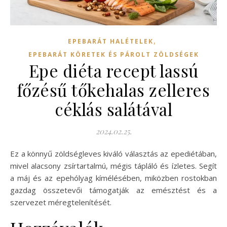
,
EPEBARÁT HALÉTELEK
EPEBARÁT KÖRETEK ÉS PÁROLT ZÖLDSÉGEK
Epe diéta recept lassú
főzésű tőkehalas zelleres
céklás salátával
2024.02.25.
Ez a könnyű zöldségleves kiváló választás az epediétában,
mivel alacsony zsírtartalmú, mégis tápláló és ízletes. Segít
a máj és az epehólyag kímélésében, miközben rostokban
gazdag összetevői támogatják az emésztést és a
szervezet méregtelenítését.