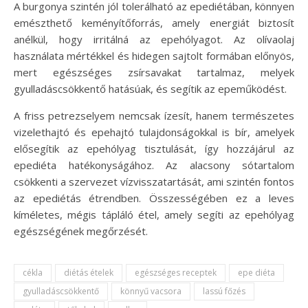
A burgonya szintén jól tolerálható az epediétában, könnyen
emészthető keményítőforrás, amely energiát biztosít
anélkül, hogy irritálná az epehólyagot. Az olívaolaj
használata mértékkel és hidegen sajtolt formában előnyös,
mert egészséges zsírsavakat tartalmaz, melyek
gyulladáscsökkentő hatásúak, és segítik az epeműködést.
A friss petrezselyem nemcsak ízesít, hanem természetes
vizelethajtó és epehajtó tulajdonságokkal is bír, amelyek
elősegítik az epehólyag tisztulását, így hozzájárul az
epediéta hatékonyságához. Az alacsony sótartalom
csökkenti a szervezet vízvisszatartását, ami szintén fontos
az epediétás étrendben. Összességében ez a leves
kíméletes, mégis tápláló étel, amely segíti az epehólyag
egészségének megőrzését.
cékla
diétás ételek
egészséges receptek
epe diéta
gyulladáscsökkentő
könnyű vacsora
lassú főzés