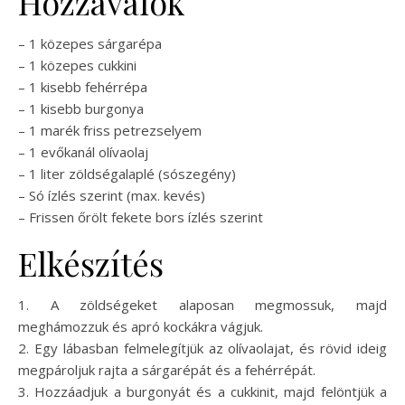
Hozzávalók
– 1 közepes sárgarépa
– 1 közepes cukkini
– 1 kisebb fehérrépa
– 1 kisebb burgonya
– 1 marék friss petrezselyem
– 1 evőkanál olívaolaj
– 1 liter zöldségalaplé (sószegény)
– Só ízlés szerint (max. kevés)
– Frissen őrölt fekete bors ízlés szerint
Elkészítés
1. A zöldségeket alaposan megmossuk, majd
meghámozzuk és apró kockákra vágjuk.
2. Egy lábasban felmelegítjük az olívaolajat, és rövid ideig
megpároljuk rajta a sárgarépát és a fehérrépát.
3. Hozzáadjuk a burgonyát és a cukkinit, majd felöntjük a