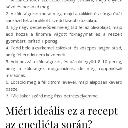
sózd és borsozd meg.
2. A zöldségeket mosd meg, majd a cukkinit és sárgarépát
karikázd fel, a brokkolit szedd kisebb rózsákra.
3. Egy nagy serpenyőben melegítsd fel az olívaolajat, majd
add hozzá a finomra vágott fokhagymát és a reszelt
gyömbért, pirítsd 1 percig.
4. Tedd bele a csirkemell csíkokat, és közepes lángon süsd,
amíg fehéredni nem kezdenek.
5. Add hozzá a zöldségeket, és párold együtt 8-10 percig,
amíg a zöldségek megpuhulnak, de még roppanósak
maradnak.
6. Locsold meg a fél citrom levével, majd alaposan keverd
össze.
7. Tálaláskor szórd meg friss petrezselyemmel.
Miért ideális ez a recept
az epediéta során?