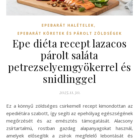
,
EPEBARÁT HALÉTELEK
EPEBARÁT KÖRETEK ÉS PÁROLT ZÖLDSÉGEK
Epe diéta recept lazacos
párolt saláta
petrezselyemgyökerrel és
snidlinggel
2025.11.30.
Ez a könnyű zöldséges csirkemell recept kimondottan az
epediétára szabott, így segíti az epehólyag egészségének
megőrzését és az emésztés támogatását. Alacsony
zsírtartalmú, rostban gazdag alapanyagokat használ,
amelyek elősegítik a zsírok megfelelő lebontását és