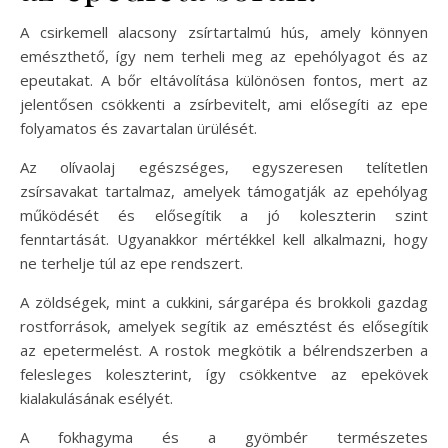
A csirkemell alacsony zsírtartalmú hús, amely könnyen
emészthető, így nem terheli meg az epehólyagot és az
epeutakat. A bőr eltávolítása különösen fontos, mert az
jelentősen csökkenti a zsírbevitelt, ami elősegíti az epe
folyamatos és zavartalan ürülését.
Az olívaolaj egészséges, egyszeresen telítetlen
zsírsavakat tartalmaz, amelyek támogatják az epehólyag
működését és elősegítik a jó koleszterin szint
fenntartását. Ugyanakkor mértékkel kell alkalmazni, hogy
ne terhelje túl az epe rendszert.
A zöldségek, mint a cukkini, sárgarépa és brokkoli gazdag
rostforrások, amelyek segítik az emésztést és elősegítik
az epetermelést. A rostok megkötik a bélrendszerben a
felesleges koleszterint, így csökkentve az epekövek
kialakulásának esélyét.
A fokhagyma és a gyömbér természetes