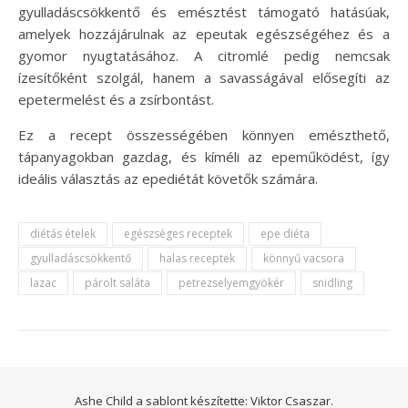
gyulladáscsökkentő és emésztést támogató hatásúak,
amelyek hozzájárulnak az epeutak egészségéhez és a
gyomor nyugtatásához. A citromlé pedig nemcsak
ízesítőként szolgál, hanem a savasságával elősegíti az
epetermelést és a zsírbontást.
Ez a recept összességében könnyen emészthető,
tápanyagokban gazdag, és kíméli az epeműködést, így
ideális választás az epediétát követők számára.
diétás ételek
egészséges receptek
epe diéta
gyulladáscsökkentő
halas receptek
könnyű vacsora
lazac
párolt saláta
petrezselyemgyökér
snidling
Ashe Child a sablont készítette:
Viktor Csaszar.