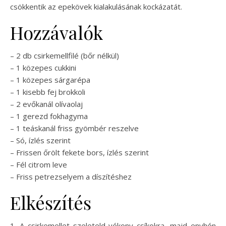
csökkentik az epekövek kialakulásának kockázatát.
Hozzávalók
– 2 db csirkemellfilé (bőr nélkül)
– 1 közepes cukkini
– 1 közepes sárgarépa
– 1 kisebb fej brokkoli
– 2 evőkanál olívaolaj
– 1 gerezd fokhagyma
– 1 teáskanál friss gyömbér reszelve
– Só, ízlés szerint
– Frissen őrölt fekete bors, ízlés szerint
– Fél citrom leve
– Friss petrezselyem a díszítéshez
Elkészítés
1. A csirkemellet szeleteld vékony csíkokra, majd enyhén