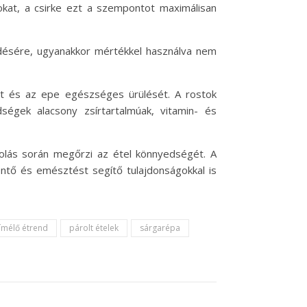
kat, a csirke ezt a szempontot maximálisan
ödésére, ugyanakkor mértékkel használva nem
st és az epe egészséges ürülését. A rostok
égek alacsony zsírtartalmúak, vitamin- és
árolás során megőrzi az étel könnyedségét. A
ntő és emésztést segítő tulajdonságokkal is
ímélő étrend
párolt ételek
sárgarépa