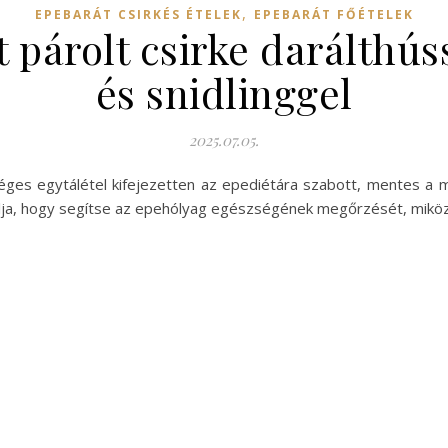
,
EPEBARÁT CSIRKÉS ÉTELEK
EPEBARÁT FŐÉTELEK
t párolt csirke darálthús
és snidlinggel
2025.07.05.
éges egytálétel kifejezetten az epediétára szabott, mentes a 
lja, hogy segítse az epehólyag egészségének megőrzését, miközbe