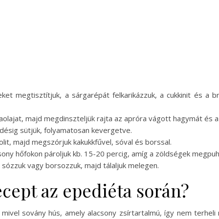
eket megtisztítjuk, a sárgarépát felkarikázzuk, a cukkinit és a 
vaolajat, majd megdinszteljük rajta az apróra vágott hagymát és 
edésig sütjük, folyamatosan kevergetve.
olit, majd megszórjuk kakukkfűvel, sóval és borssal.
lacsony hőfokon pároljuk kb. 15-20 percig, amíg a zöldségek megpuhu
g sózzuk vagy borsozzuk, majd tálaljuk melegen.
recept az epediéta során?
, mivel sovány hús, amely alacsony zsírtartalmú, így nem terhe