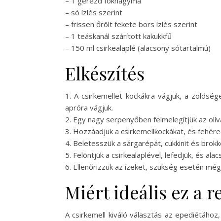
– 1 gerezd fokhagyma
– só ízlés szerint
– frissen őrölt fekete bors ízlés szerint
– 1 teáskanál szárított kakukkfű
– 150 ml csirkealaplé (alacsony sótartalmú)
Elkészítés
1. A csirkemellet kockákra vágjuk, a zöldség
apróra vágjuk.
2. Egy nagy serpenyőben felmelegítjük az olí
3. Hozzáadjuk a csirkemellkockákat, és fehér
4. Beletesszük a sárgarépát, cukkinit és brokk
5. Felöntjük a csirkealaplével, lefedjük, és a
6. Ellenőrizzük az ízeket, szükség esetén mé
Miért ideális ez a 
A csirkemell kiváló választás az epediétához