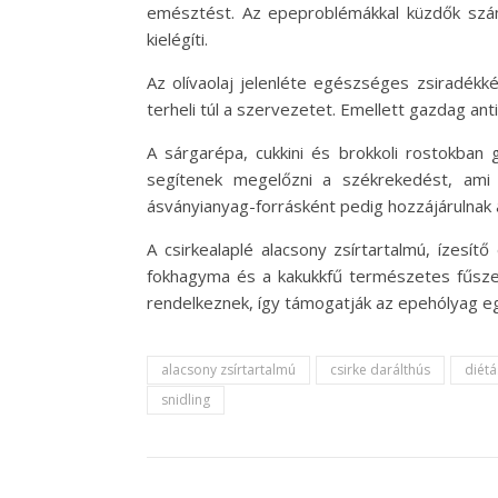
emésztést. Az epeproblémákkal küzdők szám
kielégíti.
Az olívaolaj jelenléte egészséges zsiradék
terheli túl a szervezetet. Emellett gazdag an
A sárgarépa, cukkini és brokkoli rostokba
segítenek megelőzni a székrekedést, ami 
ásványianyag-forrásként pedig hozzájárulnak a
A csirkealaplé alacsony zsírtartalmú, ízesí
fokhagyma és a kakukkfű természetes fűszer
rendelkeznek, így támogatják az epehólyag e
alacsony zsírtartalmú
csirke darálthús
diétá
snidling