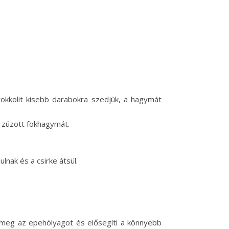
brokkolit kisebb darabokra szedjük, a hagymát
a zúzott fokhagymát.
lnak és a csirke átsül.
li meg az epehólyagot és elősegíti a könnyebb