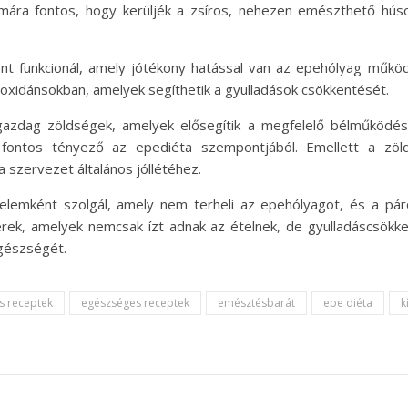
ára fontos, hogy kerüljék a zsíros, nehezen emészthető húso
ként funkcionál, amely jótékony hatással van az epehólyag műk
tioxidánsokban, amelyek segíthetik a gyulladások csökkentését.
n gazdag zöldségek, amelyek elősegítik a megfelelő bélműködé
fontos tényező az epediéta szempontjából. Emellett a zölds
 szervezet általános jóllétéhez.
tő elemként szolgál, amely nem terheli az epehólyagot, és a p
ek, amelyek nemcsak ízt adnak az ételnek, de gyulladáscsökke
gészségét.
s receptek
egészséges receptek
emésztésbarát
epe diéta
k