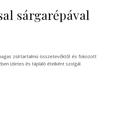
sal sárgarépával
magas zsírtartalmú összetevőktől és fokozott
n ízletes és tápláló ételként szolgál.