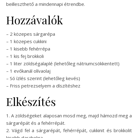
beilleszthető a mindennapi étrendbe.
Hozzávalók
– 2 közepes sárgarépa
– 1 közepes cukkini
– 1 kisebb fehérrépa
– 1 kis fej brokkoli
– 1 liter zöldségalaplé (lehetőleg nátriumcsökkentett)
– 1 evőkanál olívaolaj
– Só ízlés szerint (lehetőleg kevés)
– Friss petrezselyem a díszítéshez
Elkészítés
1. A zöldségeket alaposan mosd meg, majd hámozd meg a
sárgarépát és a fehérrépát.
2. Vágd fel a sárgarépát, fehérrépát, cukkinit és brokkolit
kisebb darabokra.