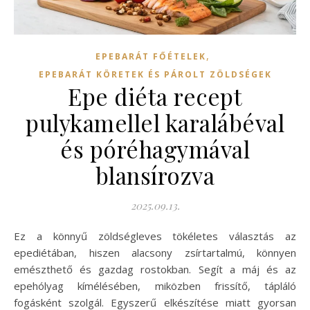
,
EPEBARÁT FŐÉTELEK
EPEBARÁT KÖRETEK ÉS PÁROLT ZÖLDSÉGEK
Epe diéta recept
pulykamellel karalábéval
és póréhagymával
blansírozva
2025.09.13.
Ez a könnyű zöldségleves tökéletes választás az
epediétában, hiszen alacsony zsírtartalmú, könnyen
emészthető és gazdag rostokban. Segít a máj és az
epehólyag kímélésében, miközben frissítő, tápláló
fogásként szolgál. Egyszerű elkészítése miatt gyorsan