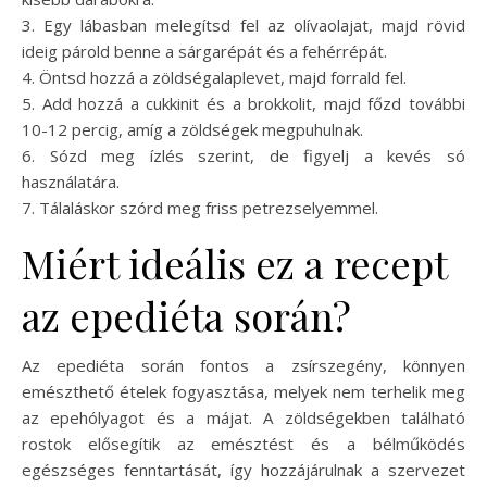
3. Egy lábasban melegítsd fel az olívaolajat, majd rövid
ideig párold benne a sárgarépát és a fehérrépát.
4. Öntsd hozzá a zöldségalaplevet, majd forrald fel.
5. Add hozzá a cukkinit és a brokkolit, majd főzd további
10-12 percig, amíg a zöldségek megpuhulnak.
6. Sózd meg ízlés szerint, de figyelj a kevés só
használatára.
7. Tálaláskor szórd meg friss petrezselyemmel.
Miért ideális ez a recept
az epediéta során?
Az epediéta során fontos a zsírszegény, könnyen
emészthető ételek fogyasztása, melyek nem terhelik meg
az epehólyagot és a májat. A zöldségekben található
rostok elősegítik az emésztést és a bélműködés
egészséges fenntartását, így hozzájárulnak a szervezet