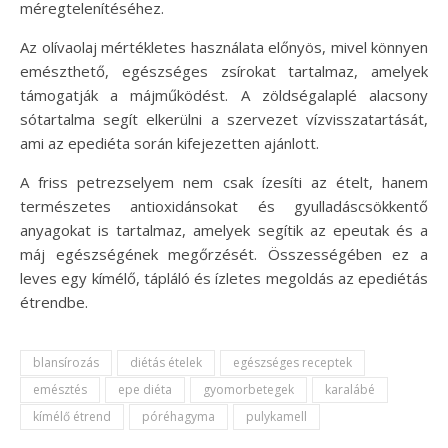
méregtelenítéséhez.
Az olívaolaj mértékletes használata előnyös, mivel könnyen
emészthető, egészséges zsírokat tartalmaz, amelyek
támogatják a májműködést. A zöldségalaplé alacsony
sótartalma segít elkerülni a szervezet vízvisszatartását,
ami az epediéta során kifejezetten ajánlott.
A friss petrezselyem nem csak ízesíti az ételt, hanem
természetes antioxidánsokat és gyulladáscsökkentő
anyagokat is tartalmaz, amelyek segítik az epeutak és a
máj egészségének megőrzését. Összességében ez a
leves egy kímélő, tápláló és ízletes megoldás az epediétás
étrendbe.
blansírozás
diétás ételek
egészséges receptek
emésztés
epe diéta
gyomorbetegek
karalábé
kímélő étrend
póréhagyma
pulykamell