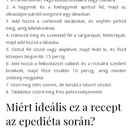
2. A hagymát és a fokhagymát aprítsd fel, majd az
olívaolajon párold üvegesre egy lábasban.
3. Add hozzá a csirkemell darabokat, és enyhén pirítsd
meg, amíg kifehérednek.
4. Hámozd meg és szeleteld fel a sárgarépát, fehérrépát,
majd add hozzá a lábasba.
5. Öntsd fel vízzel vagy alaplével, majd fedd le, és főzd
közepes lángon kb. 15 percig.
6. Add hozzá a felkockázott cukkinit és a rózsáira szedett
brokkolit, majd főzd további 10 percig, amíg minden
zöldség megpuhul.
7. Sózd meg ízlés szerint, de kerüld a túlzott sózást.
8. Tálaláskor szórd meg friss petrezselyemmel.
Miért ideális ez a recept
az epediéta során?