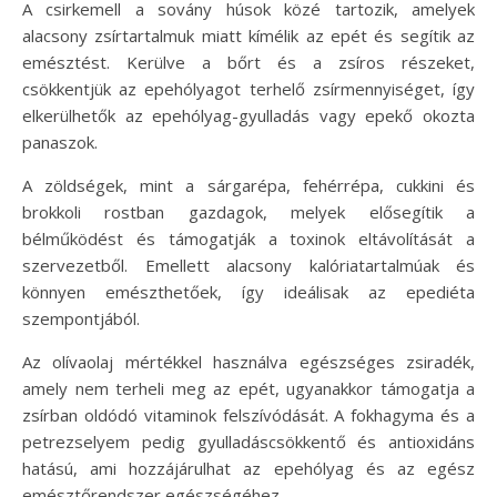
A csirkemell a sovány húsok közé tartozik, amelyek
alacsony zsírtartalmuk miatt kímélik az epét és segítik az
emésztést. Kerülve a bőrt és a zsíros részeket,
csökkentjük az epehólyagot terhelő zsírmennyiséget, így
elkerülhetők az epehólyag-gyulladás vagy epekő okozta
panaszok.
A zöldségek, mint a sárgarépa, fehérrépa, cukkini és
brokkoli rostban gazdagok, melyek elősegítik a
bélműködést és támogatják a toxinok eltávolítását a
szervezetből. Emellett alacsony kalóriatartalmúak és
könnyen emészthetőek, így ideálisak az epediéta
szempontjából.
Az olívaolaj mértékkel használva egészséges zsiradék,
amely nem terheli meg az epét, ugyanakkor támogatja a
zsírban oldódó vitaminok felszívódását. A fokhagyma és a
petrezselyem pedig gyulladáscsökkentő és antioxidáns
hatású, ami hozzájárulhat az epehólyag és az egész
emésztőrendszer egészségéhez.