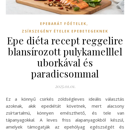
,
EPEBARÁT FŐÉTELEK
ZSÍRSZEGÉNY ÉTELEK EPEBETEGEKNEK
Epe diéta recept reggelire
blansírozott pulykamelllel
uborkával és
paradicsommal
2025.01.01.
Ez a könnyű csirkés zöldségleves ideális választás
azoknak, akik epediétát követnek, mert alacsony
zsírtartalmú, könnyen emészthető, és tele van
tápanyagokkal. A leves friss alapanyagokból készül,
amelyek támogatják az epehólyag egészségét és