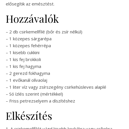
elősegítik az emésztést.
Hozzávalók
– 2 db csirkemellfilé (bőr és zsír nélkül)
– 1 közepes sárgarépa
– 1 közepes fehérrépa
– 1 kisebb cukkini
– 1 kis fej brokkoli
– 1 kis fej hagyma
– 2 gerezd fokhagyma
– 1 evőkanál olívaolaj
– 1 liter víz vagy zsírszegény csirkehúsleves alaplé
– Só ízlés szerint (mértékkel)
– Friss petrezselyem a díszítéshez
Elkészítés
1. A csirkemellfilét vágd kisebb kockákra vagy csíkokra.