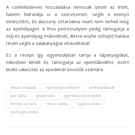
A csirkehúsleves hozzáadása nemcsak ízesíti az ételt,
hanem hidratálja is a szervezetet, segíti a könnyű
emésztést, és alacsony sótartalma miatt nem terheli meg
az epehólyagot. A friss petrezselyem pedig támogatja a
máj és epehólyag működését, illetve enyhe vízhajtó hatása
révén segíti a salakanyagok eltávolítását.
Ez a recept így egyensúlyban tartja a tápanyagokat,
miközben kíméli és támogatja az epeműködést, ezért
kiváló választás az epediétát követők számára.
diétás receptek
egészséges étkezés
emésztésbarát
epe diéta
gőzpárolás
gyerekbarát receptek
könnyű vacsora
római saláta
tojásos saláta
zöldséges ételek