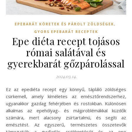
,
EPEBARÁT KÖRETEK ÉS PÁROLT ZÖLDSÉGEK
GYORS EPEBARÁT RECEPTEK
Epe diéta recept tojásos
római salátával és
gyerekbarát gőzpárolással
2024.03.14.
Ez az epediéta recept egy könnyű, tápláló zöldséges
csirkemell, amely kíméletes az emésztőrendszerhez,
ugyanakkor gazdag fehérjében és rostokban. Különösen
alkalmas az epehólyag- és májproblémákkal küzdők
számára, mert alacsony zsírtartalmú, és segíti az
emésztést. Az egyszerű, természetes összetevők
támogatják a gyulladás csökkentését és az epe