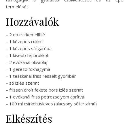
termelését.
Hozzávalók
– 2 db csirkemellfilé
– 1 közepes cukkini
– 1 közepes sárgarépa
– 1 kisebb fej brokkoli
– 2 evőkanál olívaolaj
– 1 gerezd fokhagyma
– 1 teáskanál friss reszelt gyömbér
– só ízlés szerint
– frissen őrölt fekete bors ízlés szerint
– 1 evőkanál friss petrezselyem aprítva
– 100 ml csirkehúsleves (alacsony sótartalmú)
Elkészítés