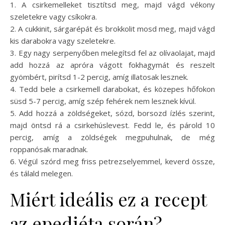
1. A csirkemelleket tisztítsd meg, majd vágd vékony
szeletekre vagy csíkokra.
2. A cukkinit, sárgarépát és brokkolit mosd meg, majd vágd
kis darabokra vagy szeletekre.
3. Egy nagy serpenyőben melegítsd fel az olívaolajat, majd
add hozzá az apróra vágott fokhagymát és reszelt
gyömbért, pirítsd 1-2 percig, amíg illatosak lesznek.
4. Tedd bele a csirkemell darabokat, és közepes hőfokon
süsd 5-7 percig, amíg szép fehérek nem lesznek kívül.
5. Add hozzá a zöldségeket, sózd, borsozd ízlés szerint,
majd öntsd rá a csirkehúslevest. Fedd le, és párold 10
percig, amíg a zöldségek megpuhulnak, de még
roppanósak maradnak.
6. Végül szórd meg friss petrezselyemmel, keverd össze,
és tálald melegen.
Miért ideális ez a recept
az epediéta során?