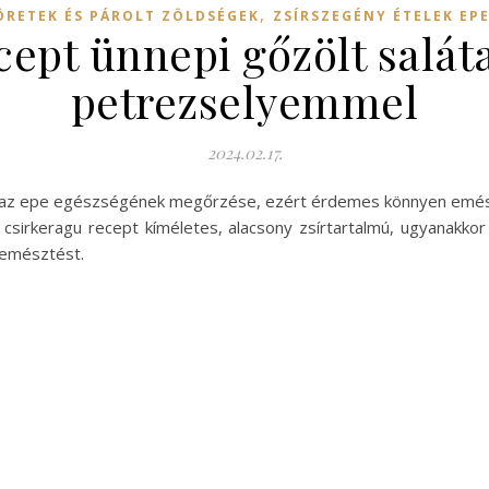
,
ÖRETEK ÉS PÁROLT ZÖLDSÉGEK
ZSÍRSZEGÉNY ÉTELEK EP
cept ünnepi gőzölt saláta 
petrezselyemmel
2024.02.17.
s az epe egészségének megőrzése, ezért érdemes könnyen emés
 csirkeragu recept kíméletes, alacsony zsírtartalmú, ugyanakk
 emésztést.