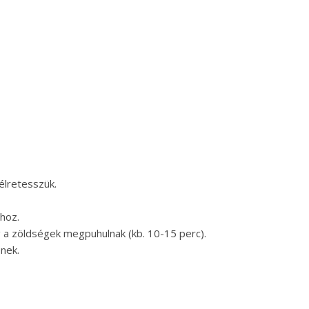
félretesszük.
ához.
íg a zöldségek megpuhulnak (kb. 10-15 perc).
nek.