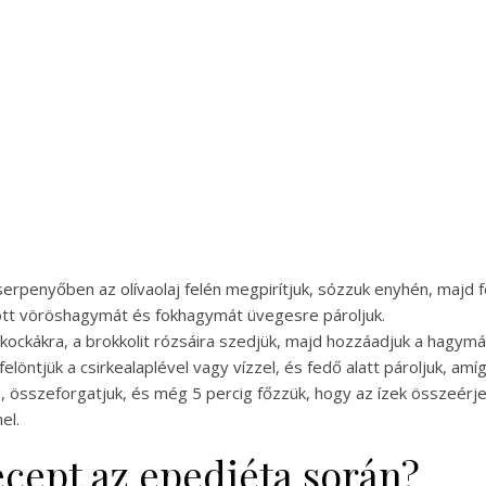
 serpenyőben az olívaolaj felén megpirítjuk, sózzuk enyhén, majd 
tt vöröshagymát és fokhagymát üvegesre pároljuk.
b kockákra, a brokkolit rózsáira szedjük, majd hozzáadjuk a hagym
elöntjük a csirkealaplével vagy vízzel, és fedő alatt pároljuk, am
, összeforgatjuk, és még 5 percig főzzük, hogy az ízek összeérje
el.
recept az epediéta során?