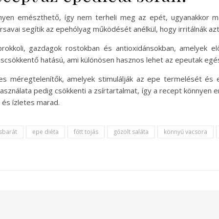
önnyen emészthető, így nem terheli meg az epét, ugyanakkor m
savai segítik az epehólyag működését anélkül, hogy irritálnák azt
 brokkoli, gazdagok rostokban és antioxidánsokban, amelyek e
adáscsökkentő hatású, ami különösen hasznos lehet az epeutak 
 méregtelenítők, amelyek stimulálják az epe termelését és el
 használata pedig csökkenti a zsírtartalmat, így a recept könny
és ízletes marad.
sbarát
epe diéta
főtt tojás
gőzölt saláta
könnyű vacsora