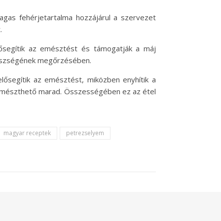
agas fehérjetartalma hozzájárul a szervezet
.
lősegítik az emésztést és támogatják a máj
egészségének megőrzésében.
ősegítik az emésztést, miközben enyhítik a
en emészthető marad. Összességében ez az étel
magyar receptek
petrezselyem