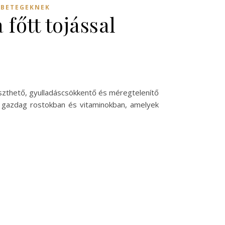
EBETEGEKNEK
főtt tojással
zthető, gyulladáscsökkentő és méregtelenítő
or gazdag rostokban és vitaminokban, amelyek