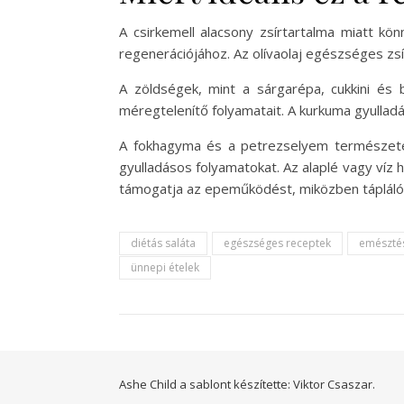
A csirkemell alacsony zsírtartalma miatt k
regenerációjához. Az olívaolaj egészséges zsír
A zöldségek, mint a sárgarépa, cukkini és
méregtelenítő folyamatait. A kurkuma gyull
A fokhagyma és a petrezselyem természetes
gyulladásos folyamatokat. Az alaplé vagy víz
támogatja az epeműködést, miközben tápláló 
diétás saláta
egészséges receptek
emészté
ünnepi ételek
Ashe Child a sablont készítette:
Viktor Csaszar.