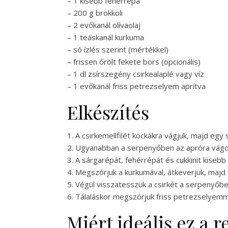
– 1 kisebb fehérrépa
– 200 g brokkoli
– 2 evőkanál olívaolaj
– 1 teáskanál kurkuma
– só ízlés szerint (mértékkel)
– frissen őrölt fekete bors (opcionális)
– 1 dl zsírszegény csirkealaplé vagy víz
– 1 evőkanál friss petrezselyem aprítva
Elkészítés
1. A csirkemellfilét kockákra vágjuk, majd egy
2. Ugyanabban a serpenyőben az apróra vágo
3. A sárgarépát, fehérrépát és cukkinit kiseb
4. Megszórjuk a kurkumával, átkeverjük, majd f
5. Végül visszatesszük a csirkét a serpenyőbe
6. Tálaláskor megszórjuk friss petrezselyemm
Miért ideális ez a 