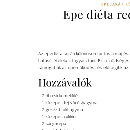
EPEBARÁT K
Epe diéta re
Az epediéta során különösen fontos a máj é
hatású ételeket fogyasztani. Ez a zöldséges
támogatják az epeműködést és elősegítik az
Hozzávalók
– 2 db csirkemellfilé
– 1 közepes fej vöröshagyma
– 2 gerezd fokhagyma
– 1 közepes cukkini
– 2 sárgarépa