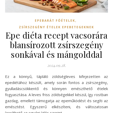
,
EPEBARÁT FŐÉTELEK
ZSÍRSZEGÉNY ÉTELEK EPEBETEGEKNEK
Epe diéta recept vacsorára
blansírozott zsírszegény
sonkával és mángolddal
2024.09.28.
Ez a könnyű, tápláló zöldségleves kifejezetten az
epediétához készült, amely során fontos a zsírszegény,
gyulladáscsökkentő és könnyen emészthető ételek
fogyasztása. A leves friss zöldségekkel készül, így rostban
gazdag, emellett támogatja az epeműködést és segíti az
emésztést. Egyszerű elkészíteni, és változatosan
ízesíthető az egyéni ízlés szerint.