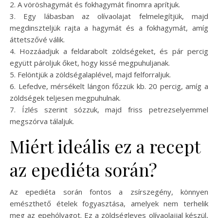
2. A vöröshagymát és fokhagymát finomra aprítjuk.
3. Egy lábasban az olívaolajat felmelegítjük, majd
megdinszteljük rajta a hagymát és a fokhagymát, amíg
áttetszővé válik.
4. Hozzáadjuk a feldarabolt zöldségeket, és pár percig
együtt pároljuk őket, hogy kissé megpuhuljanak.
5. Felöntjük a zöldségalaplével, majd felforraljuk.
6. Lefedve, mérsékelt lángon főzzük kb. 20 percig, amíg a
zöldségek teljesen megpuhulnak.
7. Ízlés szerint sózzuk, majd friss petrezselyemmel
megszórva tálaljuk.
Miért ideális ez a recept
az epediéta során?
Az epediéta során fontos a zsírszegény, könnyen
emészthető ételek fogyasztása, amelyek nem terhelik
meg az epehólyagot. Ez a zöldségleves olívaolajjal készül,