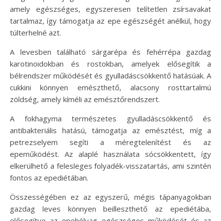
amely egészséges, egyszeresen telítetlen zsírsavakat
tartalmaz, így támogatja az epe egészségét anélkül, hogy
túlterhelné azt.
A levesben található sárgarépa és fehérrépa gazdag
karotinoidokban és rostokban, amelyek elősegítik a
bélrendszer működését és gyulladáscsökkentő hatásúak. A
cukkini könnyen emészthető, alacsony rosttartalmú
zöldség, amely kíméli az emésztőrendszert.
A fokhagyma természetes gyulladáscsökkentő és
antibakteriális hatású, támogatja az emésztést, míg a
petrezselyem segíti a méregtelenítést és az
epeműködést. Az alaplé használata sócsökkentett, így
elkerülhető a felesleges folyadék-visszatartás, ami szintén
fontos az epediétában.
Összességében ez az egyszerű, mégis tápanyagokban
gazdag leves könnyen beilleszthető az epediétába,
elősegítve az epehólyag egészséges működését és az