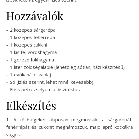
Hozzávalók
– 2 közepes sárgarépa
– 1 közepes fehérrépa
– 1 közepes cukkini
– 1 kis fej vöröshagyma
– 1 gerezd fokhagyma
– 1 liter zöldségalaplé (lehetőleg sótlan, házi készítésű)
– 1 evőkanál olívaolaj
– Só (ízlés szerint, lehet minél kevesebb)
– Friss petrezselyem a díszítéshez
Elkészítés
1. A zöldségeket alaposan megmossuk, a sárgarépát,
fehérrépát és cukkinit meghámozzuk, majd apró kockákra
vágjuk.